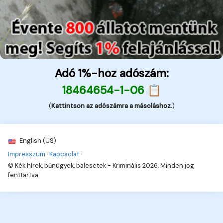
Adó 1%-hoz adószám:
18464654-1-06 📋
(
Kattintson az adószámra a másoláshoz.
)
English (US)
Impresszum
·
Kapcsolat
·
© Kék hírek, bűnügyek, balesetek - Kriminális 2026. Minden jog
fenttartva