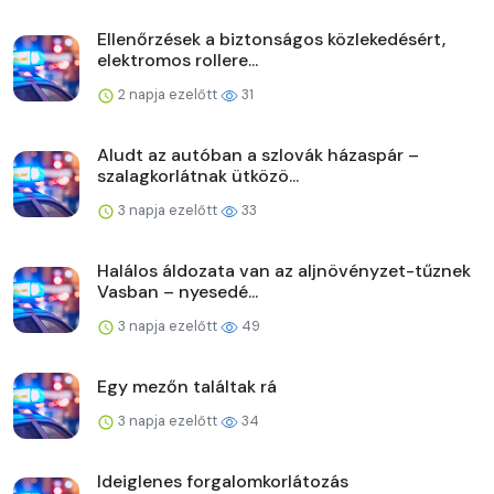
Ellenőrzések a biztonságos közlekedésért,
elektromos rollere...
2 napja ezelőtt
31
Aludt az autóban a szlovák házaspár –
szalagkorlátnak ütközö...
3 napja ezelőtt
33
Halálos áldozata van az aljnövényzet-tűznek
Vasban – nyesedé...
3 napja ezelőtt
49
Egy mezőn találtak rá
3 napja ezelőtt
34
Ideiglenes forgalomkorlátozás