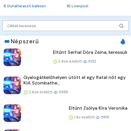
9.
Dunaharaszti baleset
10.
Liverpool
Népszerű
Eltűnt Serhal Dóra Zeina, keressük
2 éve ezelőtt
6192
Gyalogátkelőhelyen ütött el egy fiatal nőt egy
KIA Szombathe...
2 éve ezelőtt
5986
Eltűnt Zsólya Kíra Veronika
1 év ezelőtt
5818