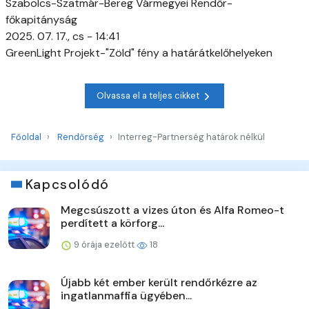
Szabolcs-Szatmár-Bereg Vármegyei Rendőr-
főkapitányság
2025. 07. 17., cs - 14:41
GreenLight Projekt-"Zöld" fény a határátkelőhelyeken
Olvassa el a teljes cikket
Főoldal
Rendőrség
Interreg-Partnerség határok nélkül
Kapcsolódó
Megcsúszott a vizes úton és Alfa Romeo-t
perdített a körforg...
9 órája ezelőtt
18
Újabb két ember került rendőrkézre az
ingatlanmaffia ügyében...