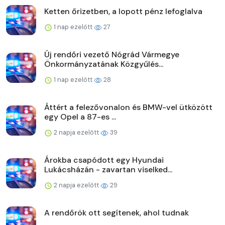
Ketten őrizetben, a lopott pénz lefoglalva
1 nap ezelőtt
27
Új rendőri vezető Nógrád Vármegye
Önkormányzatának Közgyűlés...
1 nap ezelőtt
28
Áttért a felezővonalon és BMW-vel ütközött
egy Opel a 87-es ...
2 napja ezelőtt
39
Árokba csapódott egy Hyundai
Lukácsházán - zavartan viselked...
2 napja ezelőtt
29
A rendőrök ott segítenek, ahol tudnak