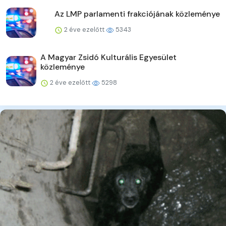
Az LMP parlamenti frakciójának közleménye
2 éve ezelőtt
5343
A Magyar Zsidó Kulturális Egyesület
közleménye
2 éve ezelőtt
5298