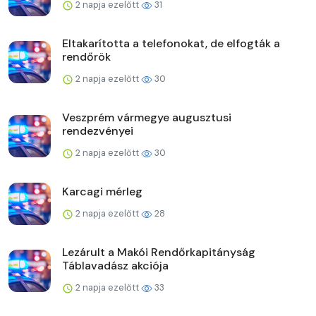
2 napja ezelőtt
31
Eltakarította a telefonokat, de elfogták a
rendőrök
2 napja ezelőtt
30
Veszprém vármegye augusztusi
rendezvényei
2 napja ezelőtt
30
Karcagi mérleg
2 napja ezelőtt
28
Lezárult a Makói Rendőrkapitányság
Táblavadász akciója
2 napja ezelőtt
33