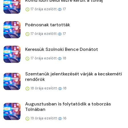
Rövid időn belül kézre került a tolvaj
17 órája ezelőtt
17
Poénosnak tartották
17 órája ezelőtt
17
Keressük Szolnoki Bence Donátot
17 órája ezelőtt
18
Szemtanúk jelentkezését várják a kecskeméti
rendőrök
18 órája ezelőtt
18
Augusztusban is folytatódik a toborzás
Tolnában
19 órája ezelőtt
16