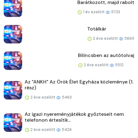
Barátkozott, majd rabolt
1 év ezelőtt
5733
Totálkár
2 éve ezelőtt
5669
Bilincsben az autótolvaj
2 éve ezelőtt
5512
Az "ANKH" Az Örök Élet Egyháza közleménye (1.
rész)
2 éve ezelőtt
5463
Az igazi nyereményjátékok győzteseit nem
telefonon értesítik...
2 éve ezelőtt
5426