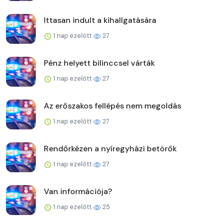
Ittasan indult a kihallgatására
1 nap ezelőtt
27
Pénz helyett bilinccsel várták
1 nap ezelőtt
27
Az erőszakos fellépés nem megoldás
1 nap ezelőtt
27
Rendőrkézen a nyíregyházi betörők
1 nap ezelőtt
27
Van információja?
1 nap ezelőtt
25