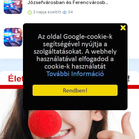
Józsefvárosban és Ferencvárosb...
3 napja ezelőtt
34
Strandoljunk biztonságosan Pest
vármegyében is!
3 napja ezelőtt
36