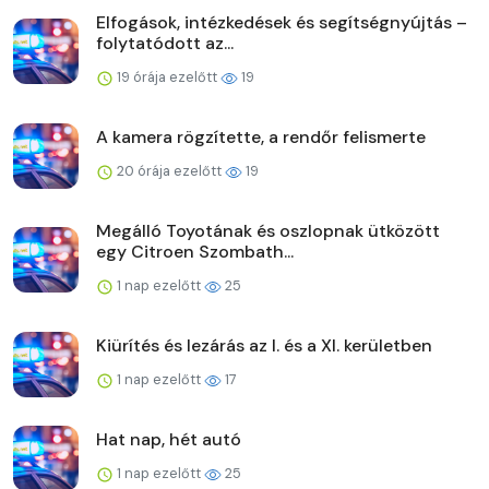
Elfogások, intézkedések és segítségnyújtás –
folytatódott az...
19 órája ezelőtt
19
A kamera rögzítette, a rendőr felismerte
20 órája ezelőtt
19
Megálló Toyotának és oszlopnak ütközött
egy Citroen Szombath...
1 nap ezelőtt
25
Kiürítés és lezárás az I. és a XI. kerületben
1 nap ezelőtt
17
Hat nap, hét autó
1 nap ezelőtt
25