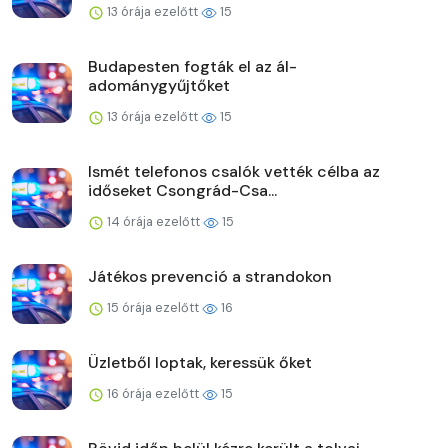
13 órája ezelőtt
15
Budapesten fogták el az ál-
adománygyűjtőket
13 órája ezelőtt
15
Ismét telefonos csalók vették célba az
időseket Csongrád-Csa...
14 órája ezelőtt
15
Játékos prevenció a strandokon
15 órája ezelőtt
16
Üzletből loptak, keressük őket
16 órája ezelőtt
15