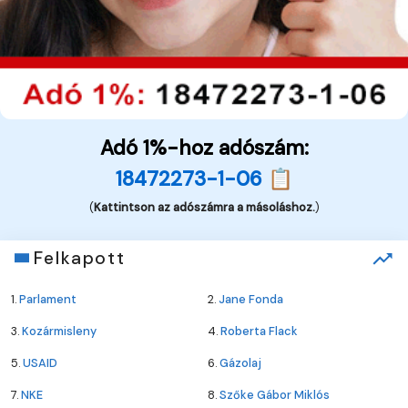
Adó 1%-hoz adószám:
18472273-1-06 📋
(
Kattintson az adószámra a másoláshoz.
)
Felkapott
1.
Parlament
2.
Jane Fonda
3.
Kozármisleny
4.
Roberta Flack
5.
USAID
6.
Gázolaj
7.
NKE
8.
Szőke Gábor Miklós