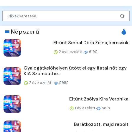
Népszerű
Eltűnt Serhal Dóra Zeina, keressük
2 éve ezelőtt
6190
Gyalogátkelőhelyen ütött el egy fiatal nőt egy
KIA Szombathe...
2 éve ezelőtt
5985
Eltűnt Zsólya Kíra Veronika
1 év ezelőtt
5818
Barátkozott, majd rabolt