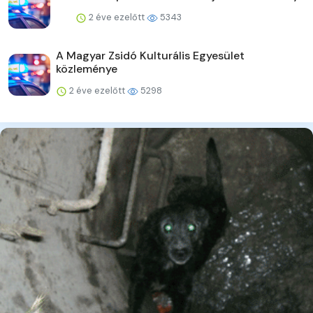
2 éve ezelőtt
5343
A Magyar Zsidó Kulturális Egyesület
közleménye
2 éve ezelőtt
5298