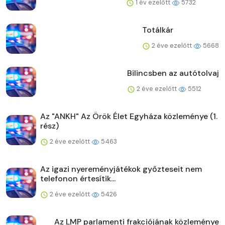
1 év ezelőtt
5732
Totálkár
2 éve ezelőtt
5668
Bilincsben az autótolvaj
2 éve ezelőtt
5512
Az "ANKH" Az Örök Élet Egyháza közleménye (1.
rész)
2 éve ezelőtt
5463
Az igazi nyereményjátékok győzteseit nem
telefonon értesítik...
2 éve ezelőtt
5426
Az LMP parlamenti frakciójának közleménye