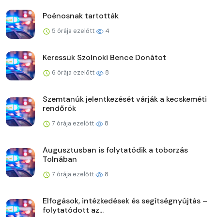
Poénosnak tartották
5 órája ezelőtt
4
Keressük Szolnoki Bence Donátot
6 órája ezelőtt
8
Szemtanúk jelentkezését várják a kecskeméti
rendőrök
7 órája ezelőtt
8
Augusztusban is folytatódik a toborzás
Tolnában
7 órája ezelőtt
8
Elfogások, intézkedések és segítségnyújtás –
folytatódott az...