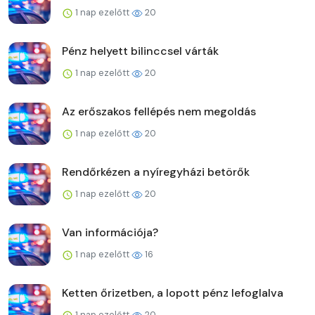
1 nap ezelőtt
20
Pénz helyett bilinccsel várták
1 nap ezelőtt
20
Az erőszakos fellépés nem megoldás
1 nap ezelőtt
20
Rendőrkézen a nyíregyházi betörők
1 nap ezelőtt
20
Van információja?
1 nap ezelőtt
16
Ketten őrizetben, a lopott pénz lefoglalva
1 nap ezelőtt
20