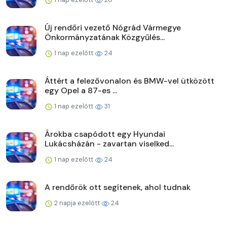
Új rendőri vezető Nógrád Vármegye
Önkormányzatának Közgyűlés...
1 nap ezelőtt
24
Áttért a felezővonalon és BMW-vel ütközött
egy Opel a 87-es ...
1 nap ezelőtt
31
Árokba csapódott egy Hyundai
Lukácsházán - zavartan viselked...
1 nap ezelőtt
24
A rendőrök ott segítenek, ahol tudnak
2 napja ezelőtt
24