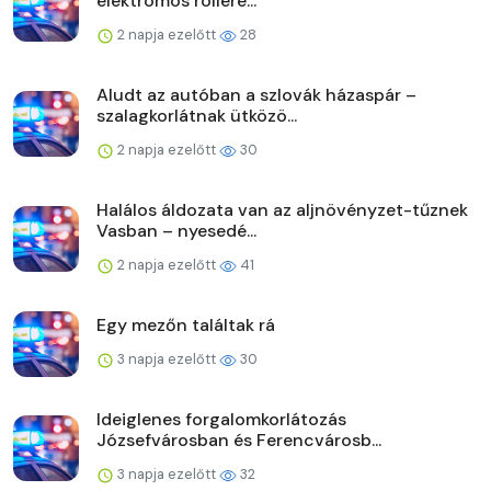
elektromos rollere...
2 napja ezelőtt
28
Aludt az autóban a szlovák házaspár –
szalagkorlátnak ütközö...
2 napja ezelőtt
30
Halálos áldozata van az aljnövényzet-tűznek
Vasban – nyesedé...
2 napja ezelőtt
41
Egy mezőn találtak rá
3 napja ezelőtt
30
Ideiglenes forgalomkorlátozás
Józsefvárosban és Ferencvárosb...
3 napja ezelőtt
32