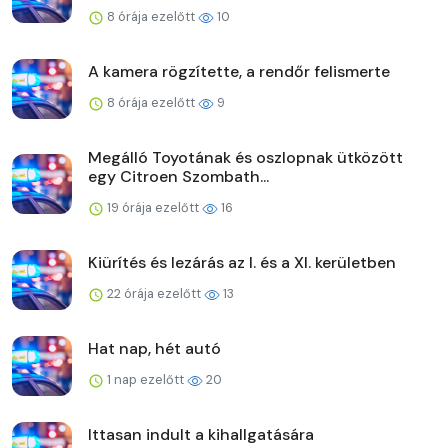
8 órája ezelőtt
10
A kamera rögzítette, a rendőr felismerte
8 órája ezelőtt
9
Megálló Toyotának és oszlopnak ütközött
egy Citroen Szombath...
19 órája ezelőtt
16
Kiürítés és lezárás az I. és a XI. kerületben
22 órája ezelőtt
13
Hat nap, hét autó
1 nap ezelőtt
20
Ittasan indult a kihallgatására