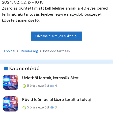
2024. 02. 02., p - 10:10
Zsarolás bűntett miatt kell felelnie annak a 40 éves ceredi
férfinak, aki tartozás fejében egyre nagyobb összeget
követelt ismerősétől.
Olvassa el a teljes cikket
Főoldal
Rendőrség
Inflálódó tartozás
Kapcsolódó
Üzletből loptak, keressük őket
5 órája ezelőtt
4
Rövid időn belül kézre került a tolvaj
5 órája ezelőtt
8