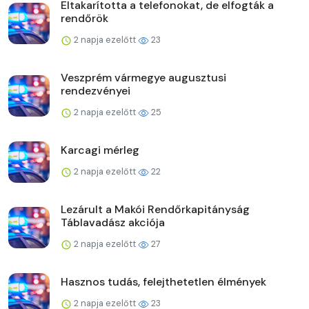
Eltakarította a telefonokat, de elfogták a
rendőrök
2 napja ezelőtt
23
Veszprém vármegye augusztusi
rendezvényei
2 napja ezelőtt
25
Karcagi mérleg
2 napja ezelőtt
22
Lezárult a Makói Rendőrkapitányság
Táblavadász akciója
2 napja ezelőtt
27
Hasznos tudás, felejthetetlen élmények
2 napja ezelőtt
23