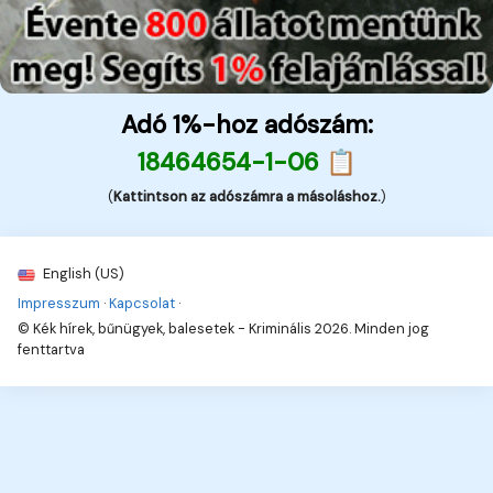
Adó 1%-hoz adószám:
18464654-1-06 📋
(
Kattintson az adószámra a másoláshoz.
)
English (US)
Impresszum
·
Kapcsolat
·
© Kék hírek, bűnügyek, balesetek - Kriminális 2026. Minden jog
fenttartva