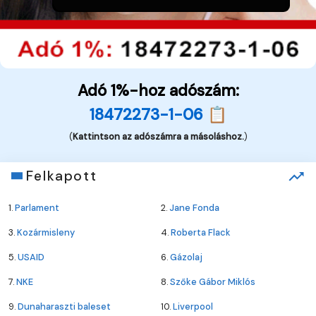
Adó 1%-hoz adószám:
18472273-1-06 📋
(
Kattintson az adószámra a másoláshoz.
)
Felkapott
1.
Parlament
2.
Jane Fonda
3.
Kozármisleny
4.
Roberta Flack
5.
USAID
6.
Gázolaj
7.
NKE
8.
Szőke Gábor Miklós
9.
Dunaharaszti baleset
10.
Liverpool