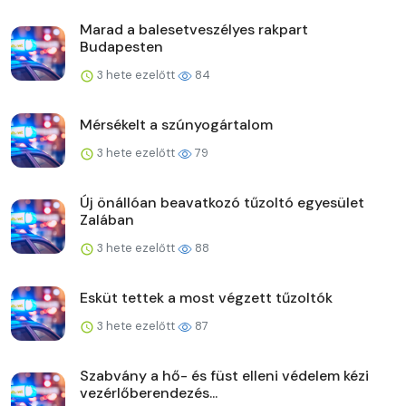
Marad a balesetveszélyes rakpart
Budapesten
3 hete ezelőtt
84
Mérsékelt a szúnyogártalom
3 hete ezelőtt
79
Új önállóan beavatkozó tűzoltó egyesület
Zalában
3 hete ezelőtt
88
Esküt tettek a most végzett tűzoltók
3 hete ezelőtt
87
Szabvány a hő- és füst elleni védelem kézi
vezérlőberendezés...