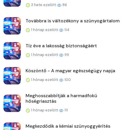
3 hete ezelőtt
86
Továbbra is változékony a szúnyogártalom
1 hónap ezelőtt
114
Tíz éve a lakosság biztonságáért
1 hónap ezelőtt
99
Köszöntő - A magyar egészségügy napja
1 hónap ezelőtt
100
Meghosszabbítják a harmadfokú
hőségriasztás
1 hónap ezelőtt
111
Megkezdődik a kémiai szúnyoggyérítés