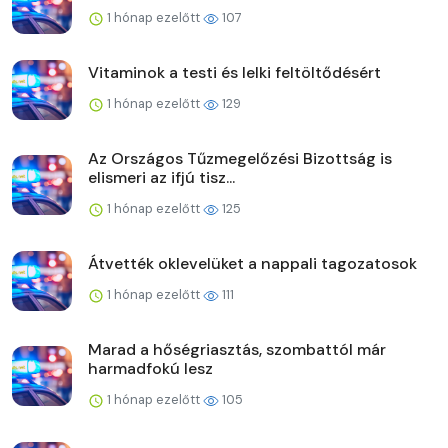
1 hónap ezelőtt
107
Vitaminok a testi és lelki feltöltődésért
1 hónap ezelőtt
129
Az Országos Tűzmegelőzési Bizottság is
elismeri az ifjú tisz...
1 hónap ezelőtt
125
Átvették oklevelüket a nappali tagozatosok
1 hónap ezelőtt
111
Marad a hőségriasztás, szombattól már
harmadfokú lesz
1 hónap ezelőtt
105