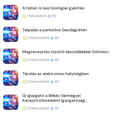
A héten is lesz biológiai gyérítés
1 hét ezelőtt
59
Talpalás a parkolóra Gazdagréten
2 hete ezelőtt
66
Megtévesztés tűzoltó készülékekkel Siófokon
2 hete ezelőtt
68
Tárolás az elektromos helyiségben
2 hete ezelőtt
80
Új igazgató a Békés Vármegyei
Katasztrófavédelmi Igazgatóság...
3 hete ezelőtt
92