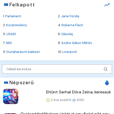
Felkapott
1.
Parlament
2.
Jane Fonda
3.
Kozármisleny
4.
Roberta Flack
5.
USAID
6.
Gázolaj
7.
NKE
8.
Szőke Gábor Miklós
9.
Dunaharaszti baleset
10.
Liverpool
Népszerű
Eltűnt Serhal Dóra Zeina, keressük
2 éve ezelőtt
6190
Gyalogátkelőhelyen ütött el egy fiatal nőt egy