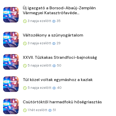
Új igazgató a Borsod-Abaúj-Zemplén
Vármegyei Katasztrófavéde...
3 napja ezelőtt
35
Változékony a szúnyogártalom
3 napja ezelőtt
29
XXVII. Tűzkakas Strandfoci-bajnokság
5 napja ezelőtt
50
Túl közel voltak egymáshoz a kazlak
5 napja ezelőtt
40
Csütörtöktől harmadfokú hőségriasztás
1 hét ezelőtt
51