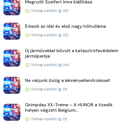
Megnyílt Szeifert Imre kiállítása
1 hónap ezelőtt
120
Érkezik az idei év első nagy hőhulláma
1 hónap ezelőtt
120
Új járművekkel bővült a katasztrófavédelem
járműparkja
1 hónap ezelőtt
144
Ne várjunk őszig a kéményellenőrzéssel!
1 hónap ezelőtt
131
Grimpday XX-Treme – A HUNOR a tizedik
helyen végzett Belgium...
1 hónap ezelőtt
121