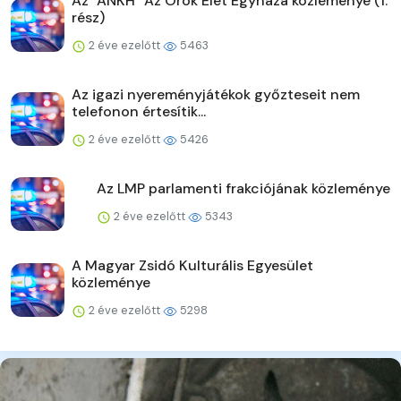
Az "ANKH" Az Örök Élet Egyháza közleménye (1.
rész)
2 éve ezelőtt
5463
Az igazi nyereményjátékok győzteseit nem
telefonon értesítik...
2 éve ezelőtt
5426
Az LMP parlamenti frakciójának közleménye
2 éve ezelőtt
5343
A Magyar Zsidó Kulturális Egyesület
közleménye
2 éve ezelőtt
5298