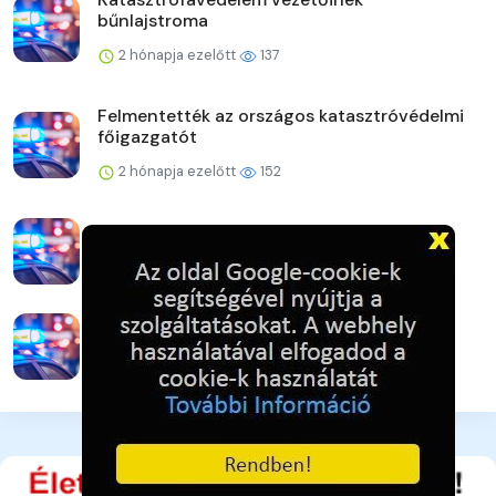
bűnlajstroma
2 hónapja ezelőtt
137
Felmentették az országos katasztróvédelmi
főigazgatót
2 hónapja ezelőtt
152
Nincs jelentős szúnyogártalom
2 hónapja ezelőtt
144
Konferencia a tűzvédelmi kockázatokról
2 hónapja ezelőtt
141