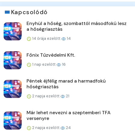
Kapcsolódó
Enyhül a hőség, szombattól másodfokú lesz
a hőségriasztás
14 órája ezelőtt
14
Főnix Tűzvédelmi Kft.
1 nap ezelőtt
16
Péntek éjfélig marad a harmadfokú
hőségriasztás
2 napja ezelőtt
21
Már lehet nevezni a szeptemberi TFA
versenyre
2 napja ezelőtt
24