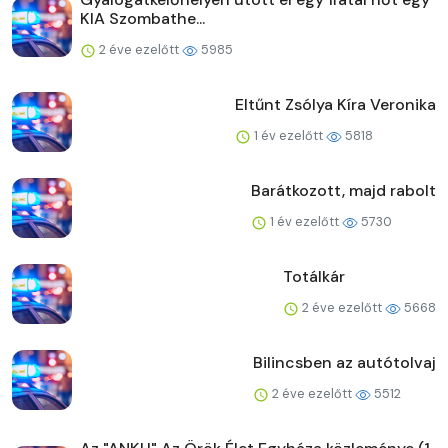
KIA Szombathe...
2 éve ezelőtt
5985
Eltűnt Zsólya Kíra Veronika
1 év ezelőtt
5818
Barátkozott, majd rabolt
1 év ezelőtt
5730
Totálkár
2 éve ezelőtt
5668
Bilincsben az autótolvaj
2 éve ezelőtt
5512