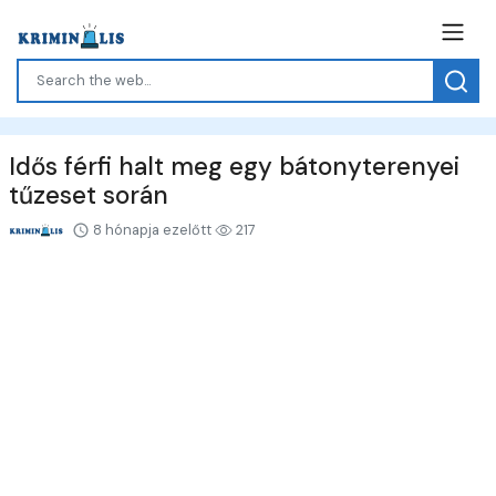
Idős férfi halt meg egy bátonyterenyei
tűzeset során
8 hónapja ezelőtt
217