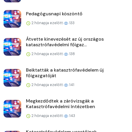
Pedagógusnapi köszöntő
2 hónapja ezelőtt
133
Átvette kinevezését az új országos
katasztrófavédelmi főigaz...
2 hónapja ezelőtt
138
Beiktatták a katasztrófavédelem új
főigazgatóját
2 hónapja ezelőtt
141
Megkezdődtek a záróvizsgák a
Katasztrófavédelmi Intézetben
2 hónapja ezelőtt
143
Katasztrófavédelem vezetőinek