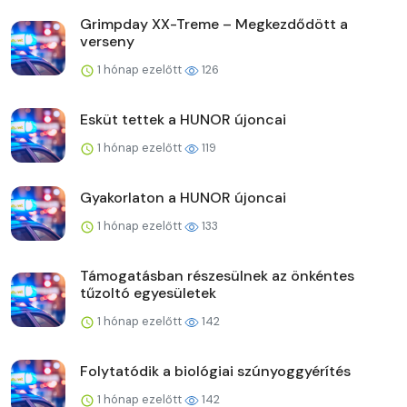
Grimpday XX-Treme – Megkezdődött a
verseny
1 hónap ezelőtt
126
Esküt tettek a HUNOR újoncai
1 hónap ezelőtt
119
Gyakorlaton a HUNOR újoncai
1 hónap ezelőtt
133
Támogatásban részesülnek az önkéntes
tűzoltó egyesületek
1 hónap ezelőtt
142
Folytatódik a biológiai szúnyoggyérítés
1 hónap ezelőtt
142