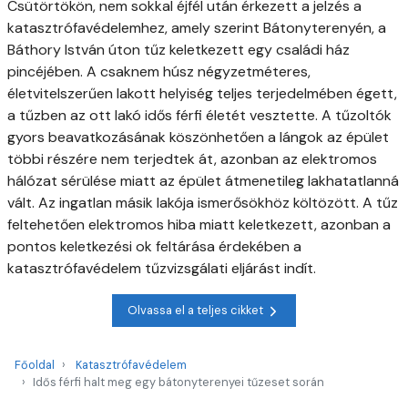
Csütörtökön, nem sokkal éjfél után érkezett a jelzés a
katasztrófavédelemhez, amely szerint Bátonyterenyén, a
Báthory István úton tűz keletkezett egy családi ház
pincéjében. A csaknem húsz négyzetméteres,
életvitelszerűen lakott helyiség teljes terjedelmében égett,
a tűzben az ott lakó idős férfi életét vesztette. A tűzoltók
gyors beavatkozásának köszönhetően a lángok az épület
többi részére nem terjedtek át, azonban az elektromos
hálózat sérülése miatt az épület átmenetileg lakhatatlanná
vált. Az ingatlan másik lakója ismerősökhöz költözött. A tűz
feltehetően elektromos hiba miatt keletkezett, azonban a
pontos keletkezési ok feltárása érdekében a
katasztrófavédelem tűzvizsgálati eljárást indít.
Olvassa el a teljes cikket
Főoldal
Katasztrófavédelem
Idős férfi halt meg egy bátonyterenyei tűzeset során