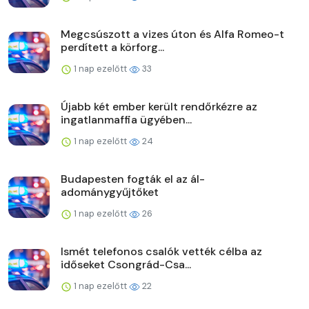
Megcsúszott a vizes úton és Alfa Romeo-t
perdített a körforg...
1 nap ezelőtt
33
Újabb két ember került rendőrkézre az
ingatlanmaffia ügyében...
1 nap ezelőtt
24
Budapesten fogták el az ál-
adománygyűjtőket
1 nap ezelőtt
26
Ismét telefonos csalók vették célba az
időseket Csongrád-Csa...
1 nap ezelőtt
22