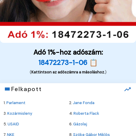
Adó 1%-hoz adószám:
18472273-1-06 📋
(
Kattintson az adószámra a másoláshoz.
)
Felkapott
1.
Parlament
2.
Jane Fonda
3.
Kozármisleny
4.
Roberta Flack
5.
USAID
6.
Gázolaj
7.
NKE
8.
Szőke Gábor Miklós