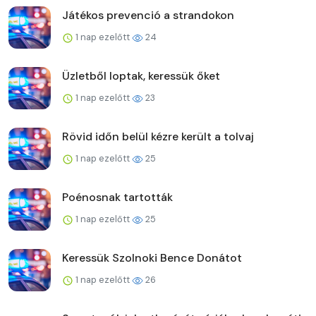
Játékos prevenció a strandokon
1 nap ezelőtt
24
Üzletből loptak, keressük őket
1 nap ezelőtt
23
Rövid időn belül kézre került a tolvaj
1 nap ezelőtt
25
Poénosnak tartották
1 nap ezelőtt
25
Keressük Szolnoki Bence Donátot
1 nap ezelőtt
26