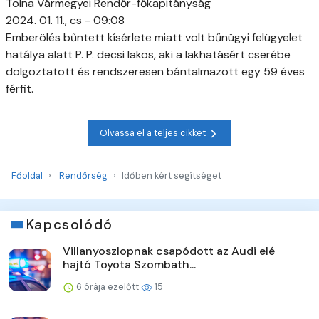
Tolna Vármegyei Rendőr-főkapitányság
2024. 01. 11., cs - 09:08
Emberölés bűntett kísérlete miatt volt bűnügyi felügyelet
hatálya alatt P. P. decsi lakos, aki a lakhatásért cserébe
dolgoztatott és rendszeresen bántalmazott egy 59 éves
férfit.
Olvassa el a teljes cikket
Főoldal
Rendőrség
Időben kért segítséget
Kapcsolódó
Villanyoszlopnak csapódott az Audi elé
hajtó Toyota Szombath...
6 órája ezelőtt
15