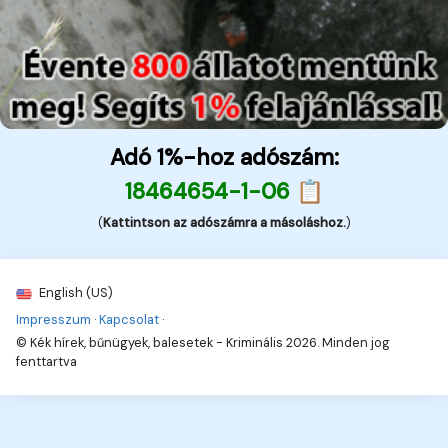
Adó 1%-hoz adószám:
18464654-1-06 📋
(
Kattintson az adószámra a másoláshoz.
)
English (US)
Impresszum
·
Kapcsolat
·
© Kék hírek, bűnügyek, balesetek - Kriminális 2026. Minden jog
fenttartva