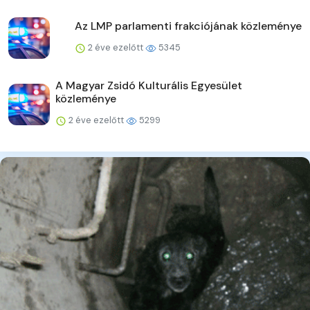
Az LMP parlamenti frakciójának közleménye
2 éve ezelőtt
5345
A Magyar Zsidó Kulturális Egyesület
közleménye
2 éve ezelőtt
5299