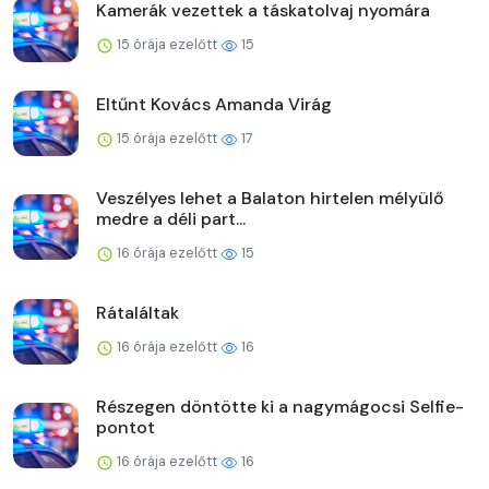
Kamerák vezettek a táskatolvaj nyomára
15 órája ezelőtt
15
Eltűnt Kovács Amanda Virág
15 órája ezelőtt
17
Veszélyes lehet a Balaton hirtelen mélyülő
medre a déli part...
16 órája ezelőtt
15
Rátaláltak
16 órája ezelőtt
16
Részegen döntötte ki a nagymágocsi Selfie-
pontot
16 órája ezelőtt
16