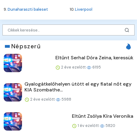
9.
Dunaharaszti baleset
10.
Liverpool
Népszerű
Eltűnt Serhal Dóra Zeina, keressük
2 éve ezelőtt
6195
Gyalogátkelőhelyen ütött el egy fiatal nőt egy
KIA Szombathe...
2 éve ezelőtt
5988
Eltűnt Zsólya Kíra Veronika
1 év ezelőtt
5820