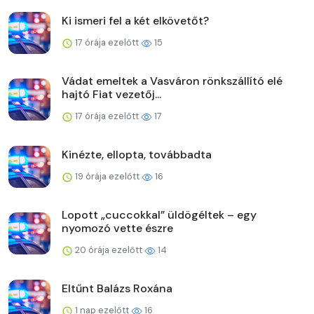
Ki ismeri fel a két elkövetőt?
17 órája ezelőtt
15
Vádat emeltek a Vasváron rönkszállító elé
hajtó Fiat vezetőj...
17 órája ezelőtt
17
Kinézte, ellopta, továbbadta
19 órája ezelőtt
16
Lopott „cuccokkal” üldögéltek – egy
nyomozó vette észre
20 órája ezelőtt
14
Eltűnt Balázs Roxána
1 nap ezelőtt
16