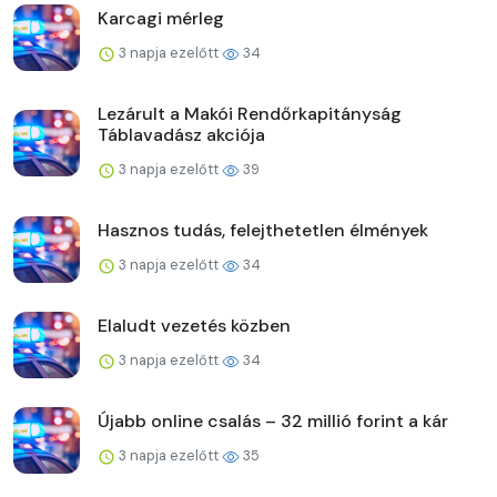
Karcagi mérleg
3 napja ezelőtt
34
Lezárult a Makói Rendőrkapitányság
Táblavadász akciója
3 napja ezelőtt
39
Hasznos tudás, felejthetetlen élmények
3 napja ezelőtt
34
Elaludt vezetés közben
3 napja ezelőtt
34
Újabb online csalás – 32 millió forint a kár
3 napja ezelőtt
35