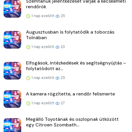
Szemtanúk jelentkezését várják a kecskeméti
rendőrök
1 nap ezelőtt
25
Augusztusban is folytatódik a toborzás
Tolnában
1 nap ezelőtt
23
Elfogások, intézkedések és segítségnyújtás –
folytatódott az...
1 nap ezelőtt
25
A kamera rögzítette, a rendőr felismerte
1 nap ezelőtt
27
Megálló Toyotának és oszlopnak ütközött
egy Citroen Szombath...