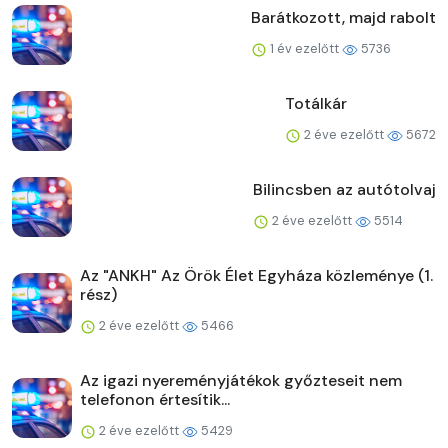
Barátkozott, majd rabolt
1 év ezelőtt
5736
Totálkár
2 éve ezelőtt
5672
Bilincsben az autótolvaj
2 éve ezelőtt
5514
Az "ANKH" Az Örök Élet Egyháza közleménye (1.
rész)
2 éve ezelőtt
5466
Az igazi nyereményjátékok győzteseit nem
telefonon értesítik...
2 éve ezelőtt
5429