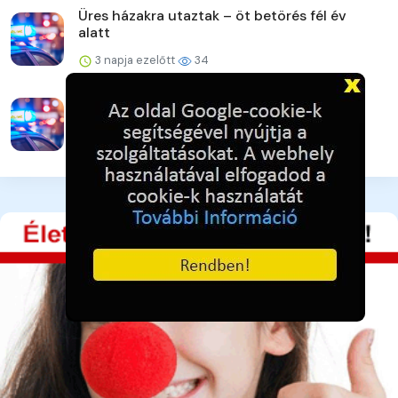
Üres házakra utaztak – öt betörés fél év
alatt
3 napja ezelőtt
34
Vigyázat! Újra támadnak az online csalók!
3 napja ezelőtt
36