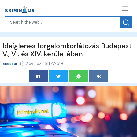
Ideiglenes forgalomkorlátozás Budapest
V., VI. és XIV. kerületében
2 éve ezelőtt
519