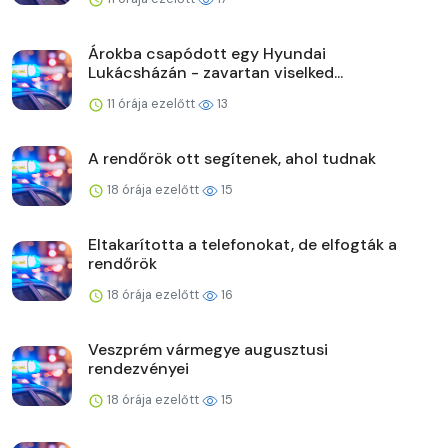
Árokba csapódott egy Hyundai
Lukácsházán - zavartan viselked...
11 órája ezelőtt
13
A rendőrök ott segítenek, ahol tudnak
18 órája ezelőtt
15
Eltakarította a telefonokat, de elfogták a
rendőrök
18 órája ezelőtt
16
Veszprém vármegye augusztusi
rendezvényei
18 órája ezelőtt
15