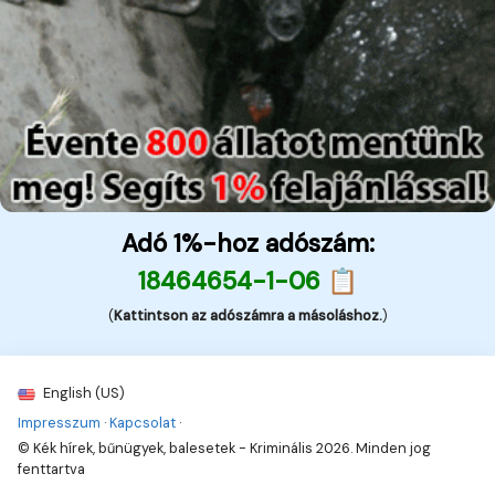
Adó 1%-hoz adószám:
18464654-1-06 📋
(
Kattintson az adószámra a másoláshoz.
)
English (US)
Impresszum
·
Kapcsolat
·
© Kék hírek, bűnügyek, balesetek - Kriminális 2026. Minden jog
fenttartva