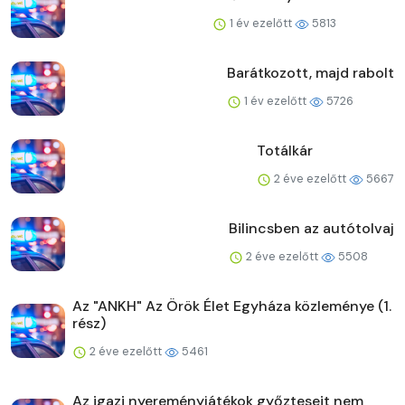
1 év ezelőtt
5813
Barátkozott, majd rabolt
1 év ezelőtt
5726
Totálkár
2 éve ezelőtt
5667
Bilincsben az autótolvaj
2 éve ezelőtt
5508
Az "ANKH" Az Örök Élet Egyháza közleménye (1.
rész)
2 éve ezelőtt
5461
Az igazi nyereményjátékok győzteseit nem