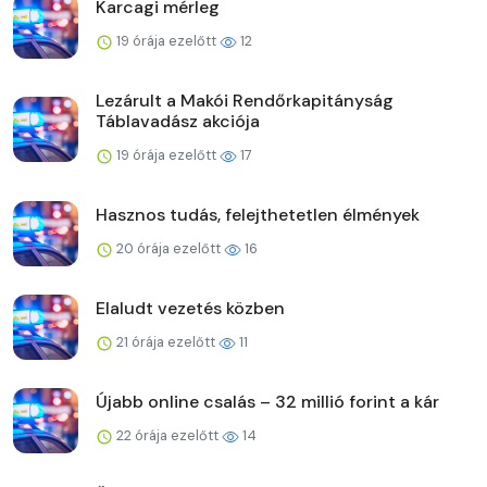
Karcagi mérleg
19 órája ezelőtt
12
Lezárult a Makói Rendőrkapitányság
Táblavadász akciója
19 órája ezelőtt
17
Hasznos tudás, felejthetetlen élmények
20 órája ezelőtt
16
Elaludt vezetés közben
21 órája ezelőtt
11
Újabb online csalás – 32 millió forint a kár
22 órája ezelőtt
14