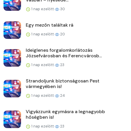
1 nap ezelőtt
30
Egy mezőn találtak rá
1 nap ezelőtt
20
Ideiglenes forgalomkorlátozás
Józsefvárosban és Ferencvárosb...
1 nap ezelőtt
23
Strandoljunk biztonságosan Pest
vármegyében is!
1 nap ezelőtt
24
Vigyázzunk egymásra a legnagyobb
hőségben is!
1 nap ezelőtt
23