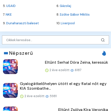
5.
USAID
6.
Gázolaj
7.
NKE
8.
Szőke Gábor Miklós
9.
Dunaharaszti baleset
10.
Liverpool
Népszerű
Eltűnt Serhal Dóra Zeina, keressük
2 éve ezelőtt
6187
Gyalogátkelőhelyen ütött el egy fiatal nőt egy
KIA Szombathe...
2 éve ezelőtt
5981
Eltűnt Zsólya Kíra Veronika