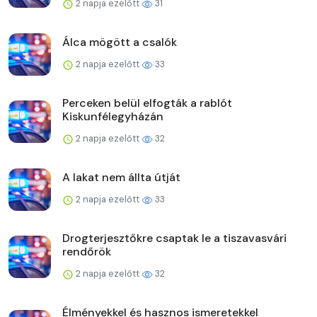
2 napja ezelőtt
31
Álca mögött a csalók
2 napja ezelőtt
33
Perceken belül elfogták a rablót
Kiskunfélegyházán
2 napja ezelőtt
32
A lakat nem állta útját
2 napja ezelőtt
33
Drogterjesztőkre csaptak le a tiszavasvári
rendőrök
2 napja ezelőtt
32
Élményekkel és hasznos ismeretekkel