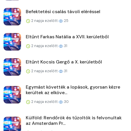
Befektetési csalás távoli eléréssel
2 napja ezelőtt
25
Eltűnt Farkas Natália a XVII. kerületből
2 napja ezelőtt
31
Eltűnt Kocsis Gergő a X. kerületből
2 napja ezelőtt
31
Egymást követték a lopások, gyorsan kézre
kerültek az elköve...
2 napja ezelőtt
30
Külföld: Rendőrök és tűzoltók is felvonultak
az Amsterdam Pr...