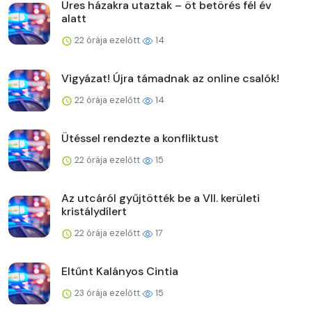
Üres házakra utaztak – öt betörés fél év
alatt
22 órája ezelőtt
14
Vigyázat! Újra támadnak az online csalók!
22 órája ezelőtt
14
Ütéssel rendezte a konfliktust
22 órája ezelőtt
15
Az utcáról gyűjtötték be a VII. kerületi
kristálydílert
22 órája ezelőtt
17
Eltűnt Kalányos Cintia
23 órája ezelőtt
15