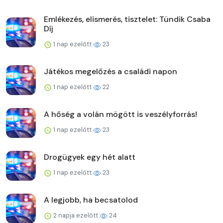
Emlékezés, elismerés, tisztelet: Tündik Csaba
Díj
1 nap ezelőtt
23
Játékos megelőzés a családi napon
1 nap ezelőtt
22
A hőség a volán mögött is veszélyforrás!
1 nap ezelőtt
23
Drogügyek egy hét alatt
1 nap ezelőtt
23
A legjobb, ha becsatolod
2 napja ezelőtt
24