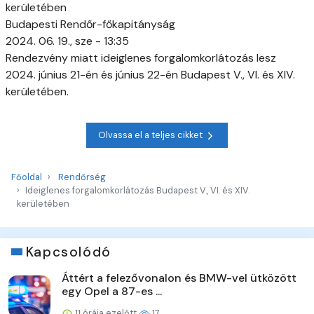
kerületében
Budapesti Rendőr-főkapitányság
2024. 06. 19., sze - 13:35
Rendezvény miatt ideiglenes forgalomkorlátozás lesz
2024. június 21-én és június 22-én Budapest V., VI. és XIV.
kerületében.
Olvassa el a teljes cikket
Főoldal
Rendőrség
Ideiglenes forgalomkorlátozás Budapest V., VI. és XIV.
kerületében
Kapcsolódó
Áttért a felezővonalon és BMW-vel ütközött
egy Opel a 87-es ...
11 órája ezelőtt
17