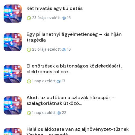
Két hivatás egy küldetés
23 órája ezelőtt
16
Egy pillanatnyi figyelmetlenség – kis híján
tragédia
23 órája ezelőtt
16
Ellenőrzések a biztonságos közlekedésért,
elektromos rollere...
1 nap ezelőtt
17
Aludt az autóban a szlovák házaspár –
szalagkorlátnak ütközö...
1 nap ezelőtt
22
Halálos áldozata van az aljnövényzet-tűznek
Vasban – nyesedé...