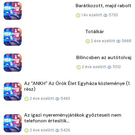
Barátkozott, majd rabolt
1 év ezelőtt
5730
Totálkár
2 éve ezelőtt
5668
Bilincsben az autótolvaj
2 éve ezelőtt
5512
Az "ANKH" Az Örök Élet Egyháza közleménye (1.
rész)
2 éve ezelőtt
5463
Az igazi nyereményjátékok győzteseit nem
telefonon értesítik...
2 éve ezelőtt
5426