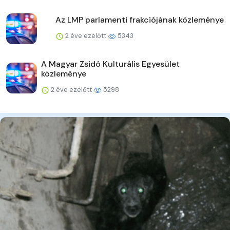
Az LMP parlamenti frakciójának közleménye
2 éve ezelőtt
5343
A Magyar Zsidó Kulturális Egyesület
közleménye
2 éve ezelőtt
5298