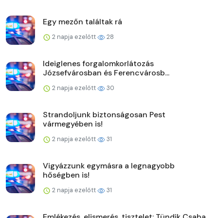
Egy mezőn találtak rá
2 napja ezelőtt
28
Ideiglenes forgalomkorlátozás
Józsefvárosban és Ferencvárosb...
2 napja ezelőtt
30
Strandoljunk biztonságosan Pest
vármegyében is!
2 napja ezelőtt
31
Vigyázzunk egymásra a legnagyobb
hőségben is!
2 napja ezelőtt
31
Emlékezés, elismerés, tisztelet: Tündik Csaba