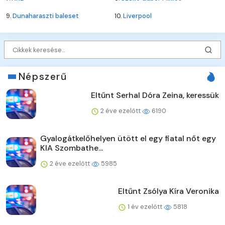
9.
Dunaharaszti baleset
10.
Liverpool
Népszerű
Eltűnt Serhal Dóra Zeina, keressük
2 éve ezelőtt
6190
Gyalogátkelőhelyen ütött el egy fiatal nőt egy
KIA Szombathe...
2 éve ezelőtt
5985
Eltűnt Zsólya Kíra Veronika
1 év ezelőtt
5818