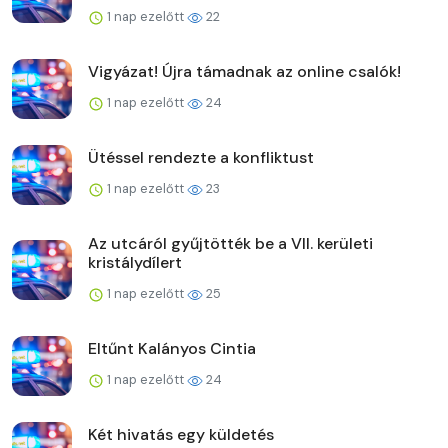
1 nap ezelőtt
22
Vigyázat! Újra támadnak az online csalók!
1 nap ezelőtt
24
Ütéssel rendezte a konfliktust
1 nap ezelőtt
23
Az utcáról gyűjtötték be a VII. kerületi
kristálydílert
1 nap ezelőtt
25
Eltűnt Kalányos Cintia
1 nap ezelőtt
24
Két hivatás egy küldetés