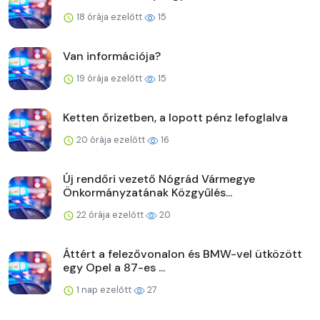
18 órája ezelőtt
15
Van információja?
19 órája ezelőtt
15
Ketten őrizetben, a lopott pénz lefoglalva
20 órája ezelőtt
16
Új rendőri vezető Nógrád Vármegye
Önkormányzatának Közgyűlés...
22 órája ezelőtt
20
Áttért a felezővonalon és BMW-vel ütközött
egy Opel a 87-es ...
1 nap ezelőtt
27