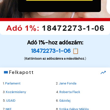
Adó 1%-hoz adószám:
18472273-1-06 📋
(
Kattintson az adószámra a másoláshoz.
)
Felkapott
1.
Parlament
2.
Jane Fonda
3.
Kozármisleny
4.
Roberta Flack
5.
USAID
6.
Gázolaj
7.
NKE
8.
Szőke Gábor Miklós