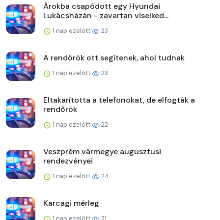
Árokba csapódott egy Hyundai
Lukácsházán - zavartan viselked...
1 nap ezelőtt
23
A rendőrök ott segítenek, ahol tudnak
1 nap ezelőtt
23
Eltakarította a telefonokat, de elfogták a
rendőrök
1 nap ezelőtt
22
Veszprém vármegye augusztusi
rendezvényei
1 nap ezelőtt
24
Karcagi mérleg
1 nap ezelőtt
21