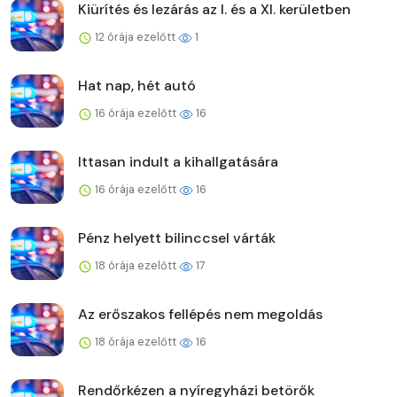
Kiürítés és lezárás az I. és a XI. kerületben
12 órája ezelőtt
1
Hat nap, hét autó
16 órája ezelőtt
16
Ittasan indult a kihallgatására
16 órája ezelőtt
16
Pénz helyett bilinccsel várták
18 órája ezelőtt
17
Az erőszakos fellépés nem megoldás
18 órája ezelőtt
16
Rendőrkézen a nyíregyházi betörők