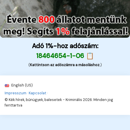
Adó 1%-hoz adószám:
18464654-1-06 📋
(
Kattintson az adószámra a másoláshoz.
)
English (US)
Impresszum
·
Kapcsolat
·
© Kék hírek, bűnügyek, balesetek - Kriminális 2026. Minden jog
fenttartva