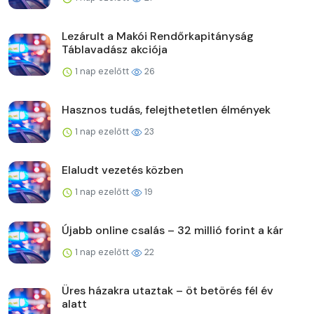
Lezárult a Makói Rendőrkapitányság
Táblavadász akciója
1 nap ezelőtt
26
Hasznos tudás, felejthetetlen élmények
1 nap ezelőtt
23
Elaludt vezetés közben
1 nap ezelőtt
19
Újabb online csalás – 32 millió forint a kár
1 nap ezelőtt
22
Üres házakra utaztak – öt betörés fél év
alatt