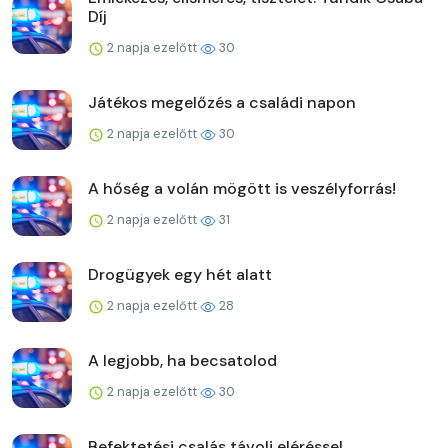
Díj
2 napja ezelőtt
30
Játékos megelőzés a családi napon
2 napja ezelőtt
30
A hőség a volán mögött is veszélyforrás!
2 napja ezelőtt
31
Drogügyek egy hét alatt
2 napja ezelőtt
28
A legjobb, ha becsatolod
2 napja ezelőtt
30
Befektetési csalás távoli eléréssel