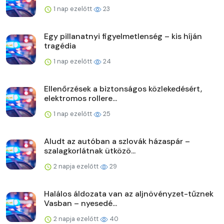
1 nap ezelőtt
23
Egy pillanatnyi figyelmetlenség – kis híján
tragédia
1 nap ezelőtt
24
Ellenőrzések a biztonságos közlekedésért,
elektromos rollere...
1 nap ezelőtt
25
Aludt az autóban a szlovák házaspár –
szalagkorlátnak ütközö...
2 napja ezelőtt
29
Halálos áldozata van az aljnövényzet-tűznek
Vasban – nyesedé...
2 napja ezelőtt
40