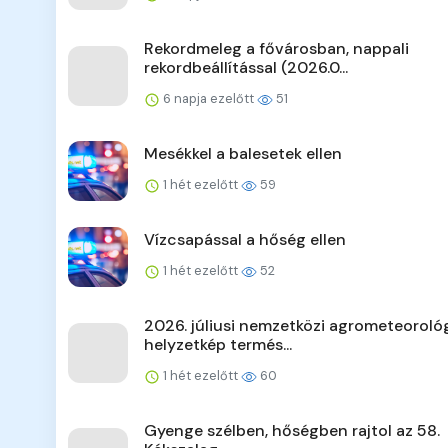
Rekordmeleg a fővárosban, nappali
rekordbeállítással (2026.0...
6 napja ezelőtt
51
Mesékkel a balesetek ellen
1 hét ezelőtt
59
Vízcsapással a hőség ellen
1 hét ezelőtt
52
2026. júliusi nemzetközi agrometeorológ
helyzetkép termés...
1 hét ezelőtt
60
Gyenge szélben, hőségben rajtol az 58.