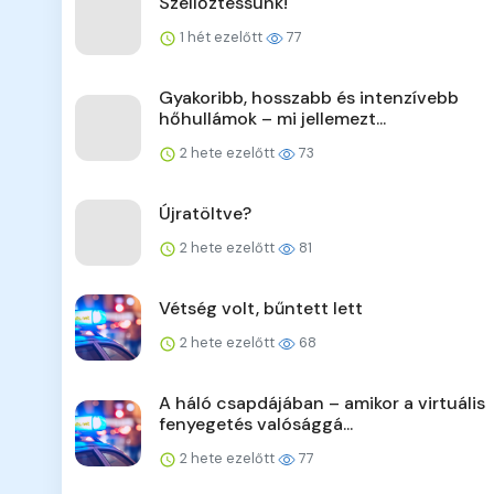
Szellőztessünk!
1 hét ezelőtt
77
Gyakoribb, hosszabb és intenzívebb
hőhullámok – mi jellemezt...
2 hete ezelőtt
73
Újratöltve?
2 hete ezelőtt
81
Vétség volt, bűntett lett
2 hete ezelőtt
68
A háló csapdájában – amikor a virtuális
fenyegetés valósággá...
2 hete ezelőtt
77