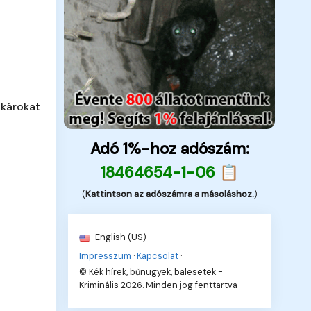
 károkat
Adó 1%-hoz adószám:
18464654-1-06 📋
(
Kattintson az adószámra a másoláshoz.
)
English (US)
Impresszum
·
Kapcsolat
·
© Kék hírek, bűnügyek, balesetek -
Kriminális 2026. Minden jog fenttartva