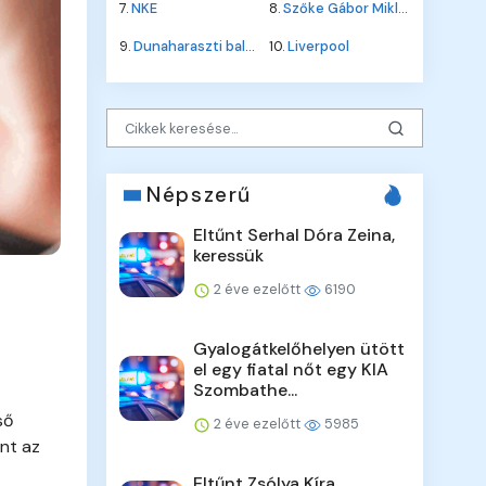
7.
NKE
8.
Szőke Gábor Miklós
9.
Dunaharaszti baleset
10.
Liverpool
Népszerű
Eltűnt Serhal Dóra Zeina,
keressük
2 éve ezelőtt
6190
Gyalogátkelőhelyen ütött
el egy fiatal nőt egy KIA
Szombathe...
ső
2 éve ezelőtt
5985
nt az
Eltűnt Zsólya Kíra