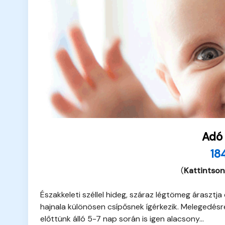
Adó
18
(
Kattintson
Északkeleti széllel hideg, száraz légtömeg árasztja
hajnala különösen csípősnek ígérkezik. Melegedés
előttünk álló 5-7 nap során is igen alacsony...