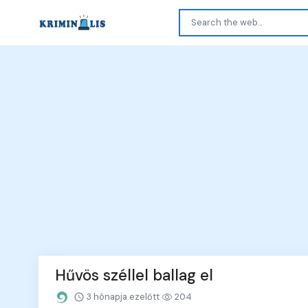
Hűvös széllel ballag el
3 hónapja ezelőtt
204