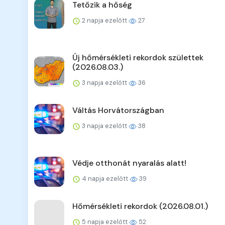
Tetőzik a hőség
2 napja ezelőtt
27
Új hőmérsékleti rekordok születtek
(2026.08.03.)
3 napja ezelőtt
36
Váltás Horvátországban
3 napja ezelőtt
38
Védje otthonát nyaralás alatt!
4 napja ezelőtt
39
Hőmérsékleti rekordok (2026.08.01.)
5 napja ezelőtt
52