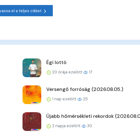
vassa el a teljes cikket
Égi lottó
20 órája ezelőtt
17
Versengő forróság (2026.08.05.)
1 nap ezelőtt
25
Újabb hőmérsékleti rekordok (2026.08.0
2 napja ezelőtt
30