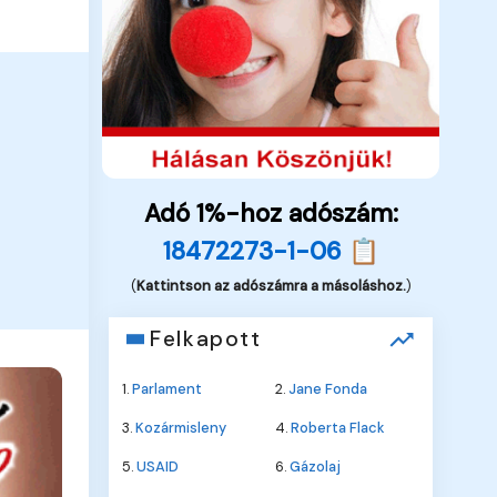
Adó 1%-hoz adószám:
18472273-1-06 📋
(
Kattintson az adószámra a másoláshoz.
)
Felkapott
1.
Parlament
2.
Jane Fonda
3.
Kozármisleny
4.
Roberta Flack
5.
USAID
6.
Gázolaj