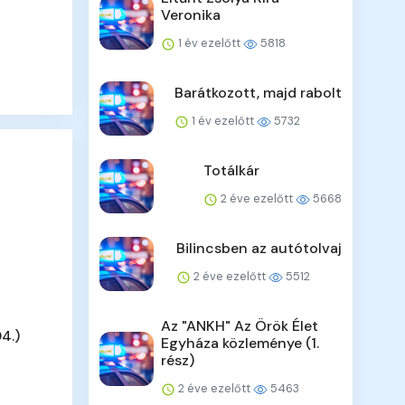
Veronika
1 év ezelőtt
5818
Barátkozott, majd rabolt
1 év ezelőtt
5732
Totálkár
2 éve ezelőtt
5668
Bilincsben az autótolvaj
2 éve ezelőtt
5512
Az "ANKH" Az Örök Élet
4.)
Egyháza közleménye (1.
rész)
2 éve ezelőtt
5463