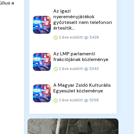
úlius a
Az igazi
nyereményjátékok
győzteseit nem telefonon
értesítik...
2 éve ezelőtt
5426
Az LMP parlamenti
frakciójának közleménye
2 éve ezelőtt
5343
A Magyar Zsidó Kulturális
Egyesület közleménye
2 éve ezelőtt
5298