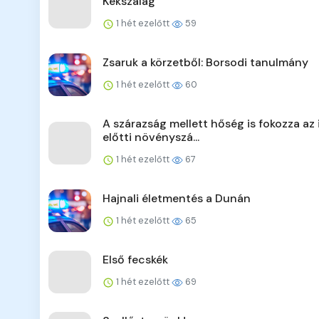
Kékszalag
1 hét ezelőtt
59
Zsaruk a körzetből: Borsodi tanulmány
1 hét ezelőtt
60
A szárazság mellett hőség is fokozza az 
előtti növényszá...
1 hét ezelőtt
67
Hajnali életmentés a Dunán
1 hét ezelőtt
65
Első fecskék
1 hét ezelőtt
69