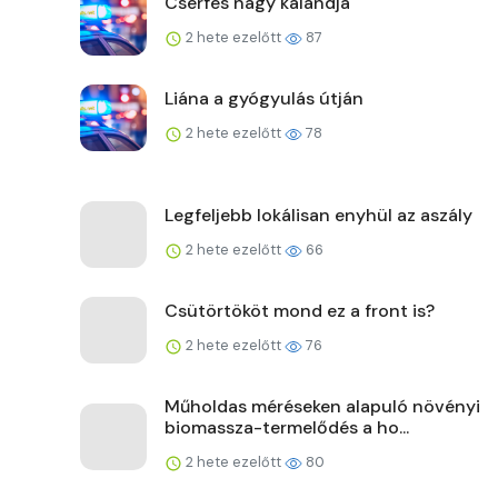
Cserfes nagy kalandja
2 hete ezelőtt
87
Liána a gyógyulás útján
2 hete ezelőtt
78
Legfeljebb lokálisan enyhül az aszály
2 hete ezelőtt
66
Csütörtököt mond ez a front is?
2 hete ezelőtt
76
Műholdas méréseken alapuló növényi
biomassza-termelődés a ho...
2 hete ezelőtt
80