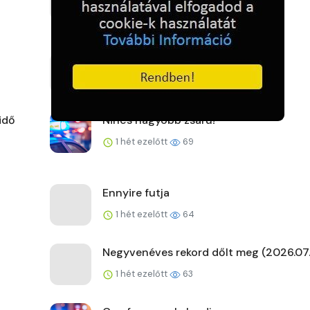
1 hét ezelőtt
59
A kemence előtt
1 hét ezelőtt
66
idő
Nincs nagyobb zsaru!
1 hét ezelőtt
69
Ennyire futja
1 hét ezelőtt
64
Negyvenéves rekord dőlt meg (2026.07.
1 hét ezelőtt
63