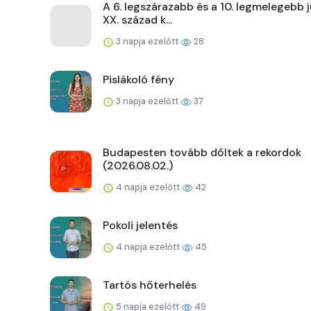
A 6. legszárazabb és a 10. legmelegebb j
XX. század k...
3 napja ezelőtt
28
Pislákoló fény
3 napja ezelőtt
37
Budapesten tovább dőltek a rekordok
(2026.08.02.)
4 napja ezelőtt
42
Pokoli jelentés
4 napja ezelőtt
45
Tartós hőterhelés
5 napja ezelőtt
49