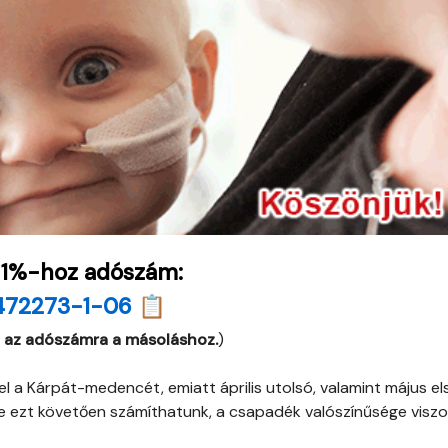
 1%-hoz adószám:
472273-1-06 📋
 az adószámra a másoláshoz.
)
 el a Kárpát-medencét, emiatt április utolsó, valamint május el
re ezt követően számíthatunk, a csapadék valószínűsége viszo