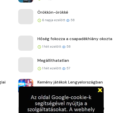
Örökkön-örökké
6 napja ezelőtt
58
Hőség fokozza a csapadékhiány okozta
1 hét ezelőtt
58
Megállíthatatlan
1 hét ezelőtt
57
iai
Kemény játékok Lengyelországban
1 hét ezelőtt
59
Új fővárosi szélrekord (2026.07.27.)