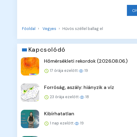
Ol
Főoldal
Vegyes
Hűvös széllel ballag el
Kapcsolódó
Hőmérsékleti rekordok (2026.08.06.)
17 órája ezelőtt
19
Forróság, aszály: hiányzik a víz
23 órája ezelőtt
18
Kibírhatatlan
1 nap ezelőtt
19