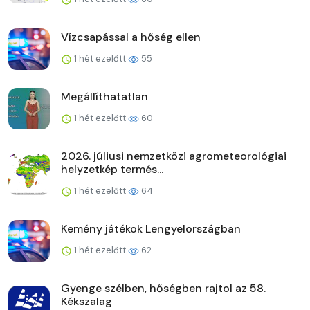
Vízcsapással a hőség ellen
1 hét ezelőtt
55
Megállíthatatlan
1 hét ezelőtt
60
2026. júliusi nemzetközi agrometeorológiai
helyzetkép termés...
1 hét ezelőtt
64
Kemény játékok Lengyelországban
1 hét ezelőtt
62
Gyenge szélben, hőségben rajtol az 58.
Kékszalag