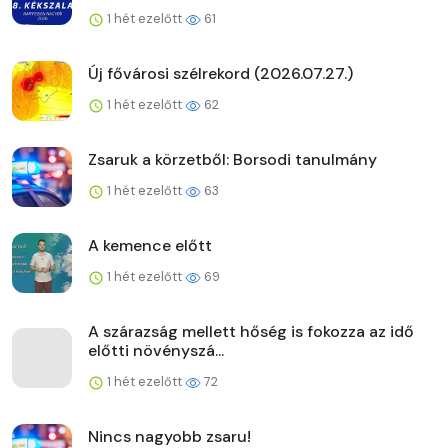
1 hét ezelőtt
61
Új fővárosi szélrekord (2026.07.27.)
1 hét ezelőtt
62
Zsaruk a körzetből: Borsodi tanulmány
1 hét ezelőtt
63
A kemence előtt
1 hét ezelőtt
69
A szárazság mellett hőség is fokozza az idő
előtti növényszá...
1 hét ezelőtt
72
Nincs nagyobb zsaru!