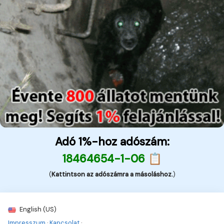
Adó 1%-hoz adószám:
18464654-1-06 📋
(
Kattintson az adószámra a másoláshoz.
)
English (US)
Impresszum
·
Kapcsolat
·