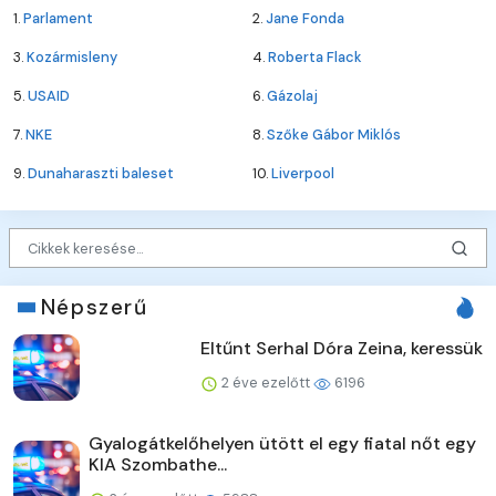
1.
Parlament
2.
Jane Fonda
3.
Kozármisleny
4.
Roberta Flack
5.
USAID
6.
Gázolaj
7.
NKE
8.
Szőke Gábor Miklós
9.
Dunaharaszti baleset
10.
Liverpool
Népszerű
Eltűnt Serhal Dóra Zeina, keressük
2 éve ezelőtt
6196
Gyalogátkelőhelyen ütött el egy fiatal nőt egy
KIA Szombathe...