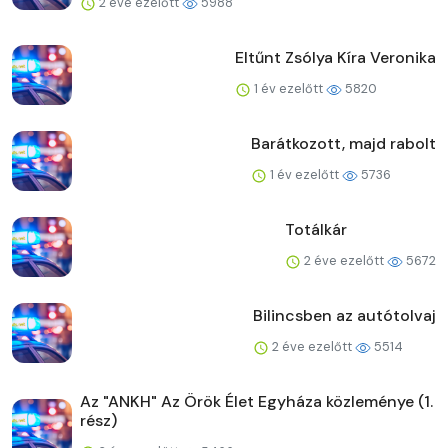
2 éve ezelőtt
5988
Eltűnt Zsólya Kíra Veronika
1 év ezelőtt
5820
Barátkozott, majd rabolt
1 év ezelőtt
5736
Totálkár
2 éve ezelőtt
5672
Bilincsben az autótolvaj
2 éve ezelőtt
5514
Az "ANKH" Az Örök Élet Egyháza közleménye (1.
rész)