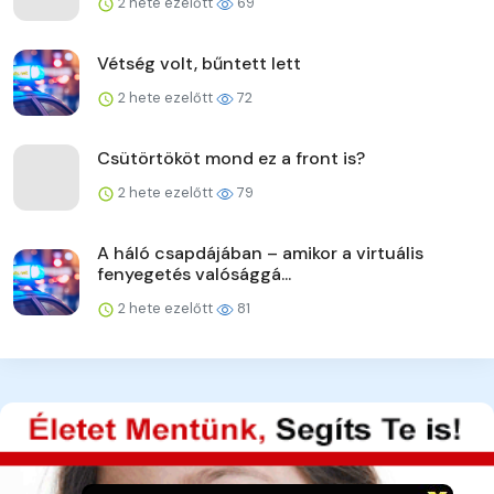
2 hete ezelőtt
69
Vétség volt, bűntett lett
2 hete ezelőtt
72
Csütörtököt mond ez a front is?
2 hete ezelőtt
79
A háló csapdájában – amikor a virtuális
fenyegetés valósággá...
2 hete ezelőtt
81