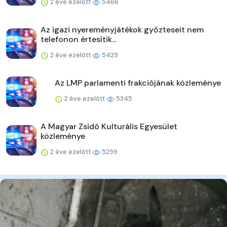
2 éve ezelőtt
5466
Az igazi nyereményjátékok győzteseit nem
telefonon értesítik...
2 éve ezelőtt
5429
Az LMP parlamenti frakciójának közleménye
2 éve ezelőtt
5345
A Magyar Zsidó Kulturális Egyesület
közleménye
2 éve ezelőtt
5299