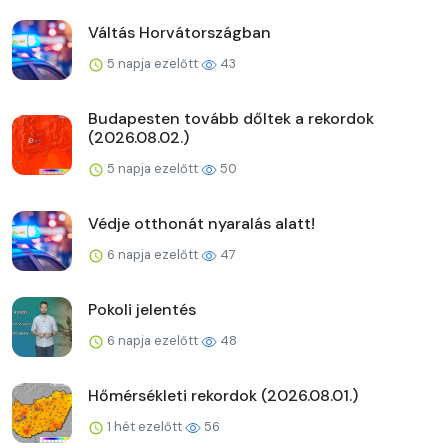
Váltás Horvátországban
5 napja ezelőtt
43
Budapesten tovább dőltek a rekordok
(2026.08.02.)
5 napja ezelőtt
50
Védje otthonát nyaralás alatt!
6 napja ezelőtt
47
Pokoli jelentés
6 napja ezelőtt
48
Hőmérsékleti rekordok (2026.08.01.)
1 hét ezelőtt
56