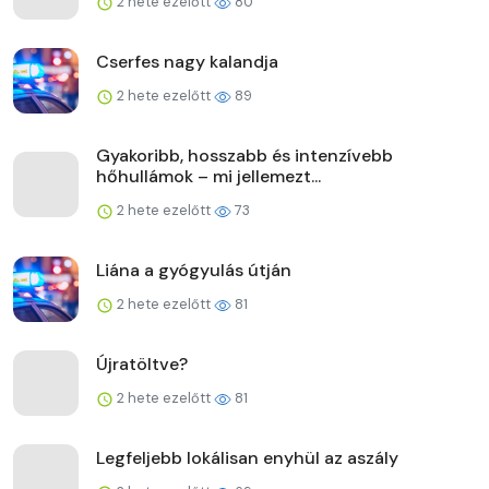
2 hete ezelőtt
80
Cserfes nagy kalandja
2 hete ezelőtt
89
Gyakoribb, hosszabb és intenzívebb
hőhullámok – mi jellemezt...
2 hete ezelőtt
73
Liána a gyógyulás útján
2 hete ezelőtt
81
Újratöltve?
2 hete ezelőtt
81
Legfeljebb lokálisan enyhül az aszály