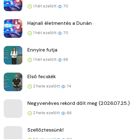
1 hét ezelőtt
70
Hajnali életmentés a Dunán
1 hét ezelőtt
70
Ennyire futja
1 hét ezelőtt
66
Első fecskék
2 hete ezelőtt
74
Negyvenéves rekord dőlt meg (2026.07.25.)
2 hete ezelőtt
66
Szellőztessünk!