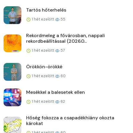
Tartós hőterhelés
1 hét ezelőtt
55
Rekordmeleg a fővárosban, nappali
rekordbeállítással (2026.0...
1 hét ezelőtt
57
Örökkön-örökké
1 hét ezelőtt
60
Mesékkel a balesetek ellen
1 hét ezelőtt
62
Hőség fokozza a csapadékhiány okozta
károkat
1 hét ezelőtt
60