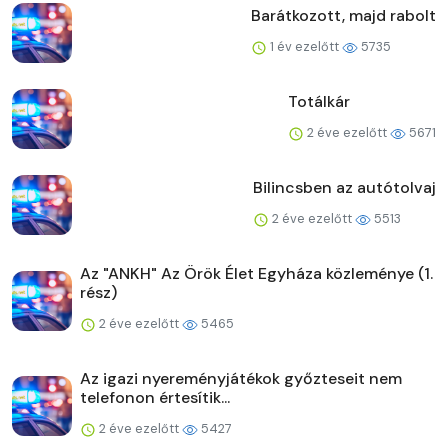
Barátkozott, majd rabolt
1 év ezelőtt
5735
Totálkár
2 éve ezelőtt
5671
Bilincsben az autótolvaj
2 éve ezelőtt
5513
Az "ANKH" Az Örök Élet Egyháza közleménye (1.
rész)
2 éve ezelőtt
5465
Az igazi nyereményjátékok győzteseit nem
telefonon értesítik...
2 éve ezelőtt
5427