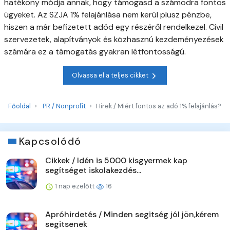
hatékony módja annak, hogy támogasd a számodra fontos
ügyeket. Az SZJA 1% felajánlása nem kerül plusz pénzbe,
hiszen a már befizetett adód egy részéről rendelkezel. Civil
szervezetek, alapítványok és közhasznú kezdeményezések
számára ez a támogatás gyakran létfontosságú.
Olvassa el a teljes cikket
Főoldal
PR / Nonprofit
Hírek / Miért fontos az adó 1% felajánlás?
Kapcsolódó
Cikkek / Idén is 5000 kisgyermek kap
segítséget iskolakezdés...
1 nap ezelőtt
16
Apróhirdetés / Minden segitség jól jön,kérem
segitsenek