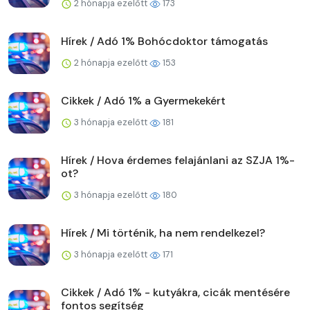
2 hónapja ezelőtt
173
Hírek / Adó 1% Bohócdoktor támogatás
2 hónapja ezelőtt
153
Cikkek / Adó 1% a Gyermekekért
3 hónapja ezelőtt
181
Hírek / Hova érdemes felajánlani az SZJA 1%-
ot?
3 hónapja ezelőtt
180
Hírek / Mi történik, ha nem rendelkezel?
3 hónapja ezelőtt
171
Cikkek / Adó 1% - kutyákra, cicák mentésére
fontos segítség