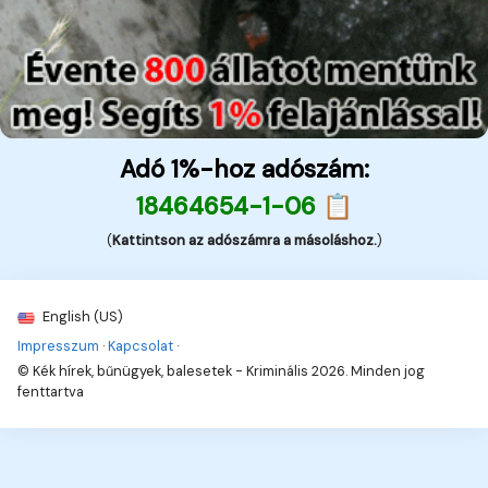
Adó 1%-hoz adószám:
18464654-1-06 📋
(
Kattintson az adószámra a másoláshoz.
)
English (US)
Impresszum
·
Kapcsolat
·
© Kék hírek, bűnügyek, balesetek - Kriminális 2026. Minden jog
fenttartva