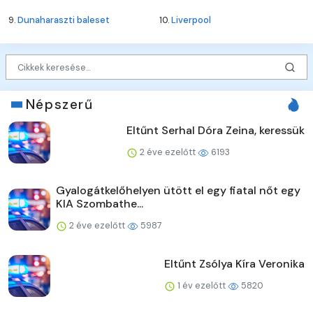
9.
Dunaharaszti baleset
10.
Liverpool
Népszerű
Eltűnt Serhal Dóra Zeina, keressük
2 éve ezelőtt
6193
Gyalogátkelőhelyen ütött el egy fiatal nőt egy
KIA Szombathe...
2 éve ezelőtt
5987
Eltűnt Zsólya Kíra Veronika
1 év ezelőtt
5820