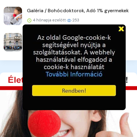
Galéria / Bohócdoktorok, Adó 1% gyermekek
4 hónapja ezelőtt
253
Galéria / Adományra várva - pillanatkép
4 hónapja ezelőtt
240