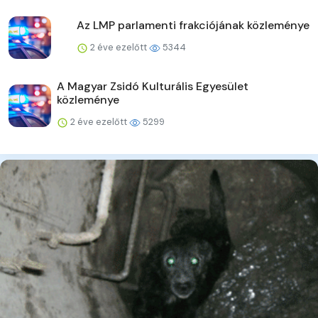
Az LMP parlamenti frakciójának közleménye
2 éve ezelőtt
5344
A Magyar Zsidó Kulturális Egyesület
közleménye
2 éve ezelőtt
5299