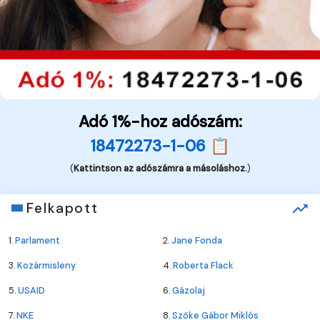
Adó 1%-hoz adószám:
18472273-1-06 📋
(
Kattintson az adószámra a másoláshoz.
)
Felkapott
1.
Parlament
2.
Jane Fonda
3.
Kozármisleny
4.
Roberta Flack
5.
USAID
6.
Gázolaj
7.
NKE
8.
Szőke Gábor Miklós