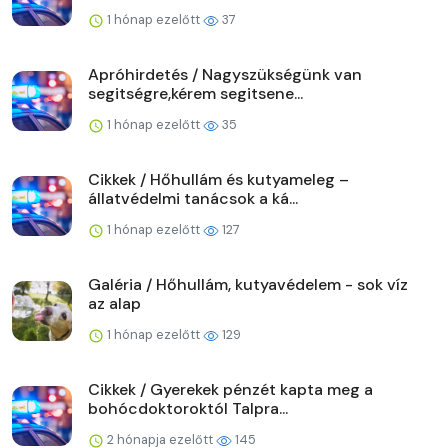
1 hónap ezelőtt
37
Apróhirdetés / Nagyszükségünk van
segitségre,kérem segitsene...
1 hónap ezelőtt
35
Cikkek / Hőhullám és kutyameleg –
állatvédelmi tanácsok a ká...
1 hónap ezelőtt
127
Galéria / Hőhullám, kutyavédelem - sok víz
az alap
1 hónap ezelőtt
129
Cikkek / Gyerekek pénzét kapta meg a
bohócdoktoroktól Talpra...
2 hónapja ezelőtt
145