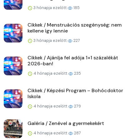
3 hónapja ezelőtt
185
Cikkek / Menstruációs szegénység: nem
kellene így lennie
3 hónapja ezelőtt
227
Cikkek / Ajánlja fel adója 1+1 százalékát
2026-ban!
4 hónapja ezelőtt
235
Cikkek / Képzési Program – Bohócdoktor
Iskola
4 hónapja ezelőtt
279
Galéria / Zenével a gyermekekért
4 hónapja ezelőtt
287