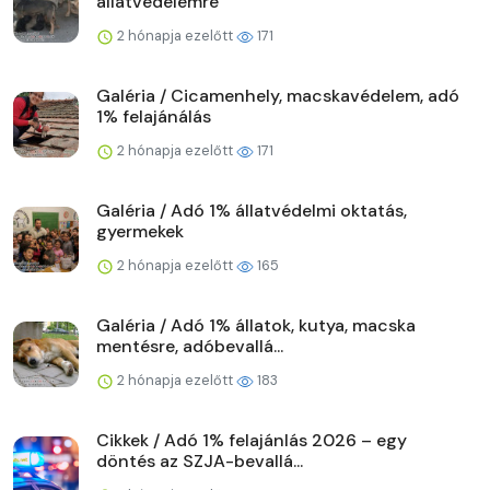
állatvédelemre
2 hónapja ezelőtt
171
Galéria / Cicamenhely, macskavédelem, adó
1% felajánálás
2 hónapja ezelőtt
171
Galéria / Adó 1% állatvédelmi oktatás,
gyermekek
2 hónapja ezelőtt
165
Galéria / Adó 1% állatok, kutya, macska
mentésre, adóbevallá...
2 hónapja ezelőtt
183
Cikkek / Adó 1% felajánlás 2026 – egy
döntés az SZJA-bevallá...