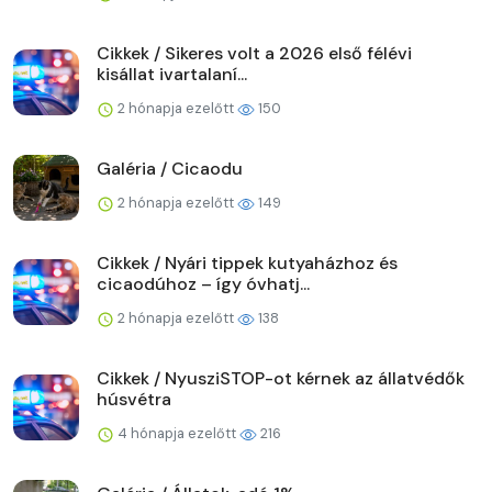
Cikkek / Sikeres volt a 2026 első félévi
kisállat ivartalaní...
2 hónapja ezelőtt
150
Galéria / Cicaodu
2 hónapja ezelőtt
149
Cikkek / Nyári tippek kutyaházhoz és
cicaodúhoz – így óvhatj...
2 hónapja ezelőtt
138
Cikkek / NyusziSTOP-ot kérnek az állatvédők
húsvétra
4 hónapja ezelőtt
216