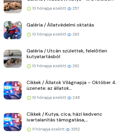
10 hónapja ezelőtt
257
Galéria / Állatvédelmi oktatás
10 hónapja ezelőtt
263
Galéria / Utcán születtek, felelőtlen
kutyatartásból
10 hónapja ezelőtt
262
Cikkek / Állatok Világnapja – Október 4.
üzenete: az állatok...
10 hónapja ezelőtt
248
Cikkek / Kutya, cica, házi kedvenc
ivartalanítás támogatása,...
11 hónapja ezelőtt
3352