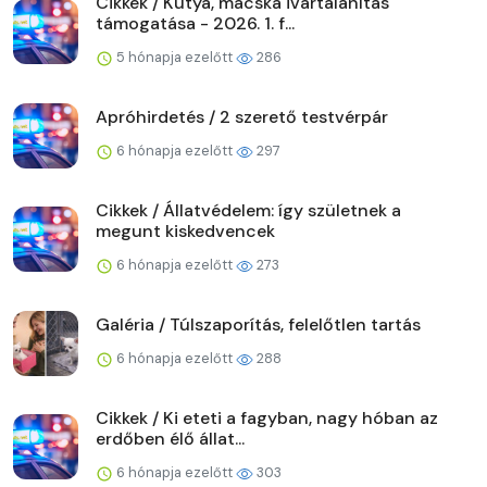
Cikkek / Kutya, macska ivartalanítás
támogatása - 2026. 1. f...
5 hónapja ezelőtt
286
Apróhirdetés / 2 szerető testvérpár
6 hónapja ezelőtt
297
Cikkek / Állatvédelem: így születnek a
megunt kiskedvencek
6 hónapja ezelőtt
273
Galéria / Túlszaporítás, felelőtlen tartás
6 hónapja ezelőtt
288
Cikkek / Ki eteti a fagyban, nagy hóban az
erdőben élő állat...
6 hónapja ezelőtt
303