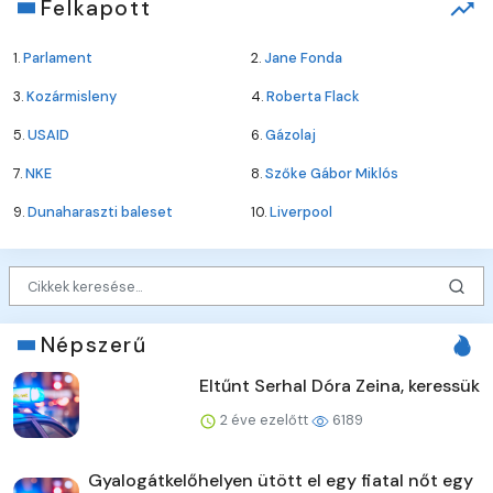
Felkapott
1.
Parlament
2.
Jane Fonda
3.
Kozármisleny
4.
Roberta Flack
5.
USAID
6.
Gázolaj
7.
NKE
8.
Szőke Gábor Miklós
9.
Dunaharaszti baleset
10.
Liverpool
Népszerű
Eltűnt Serhal Dóra Zeina, keressük
2 éve ezelőtt
6189
Gyalogátkelőhelyen ütött el egy fiatal nőt egy