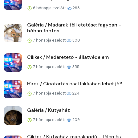
6 hónapja ezelőtt
298
Galéria / Madarak téli etetése: fagyban -
hóban fontos
7 hónapja ezelőtt
300
Cikkek / Madáretető - állatvédelem
7 hónapja ezelőtt
355
Hírek / Cicatartás csal lakásban lehet jó?
7 hónapja ezelőtt
224
Galéria / Kutyaház
7 hónapja ezelőtt
209
Cikkek / Kutyaház, macskaodú - télen és