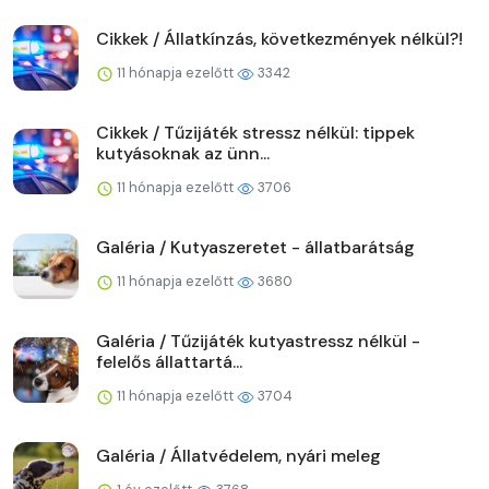
Cikkek / Állatkínzás, következmények nélkül?!
11 hónapja ezelőtt
3342
Cikkek / Tűzijáték stressz nélkül: tippek
kutyásoknak az ünn...
11 hónapja ezelőtt
3706
Galéria / Kutyaszeretet - állatbarátság
11 hónapja ezelőtt
3680
Galéria / Tűzijáték kutyastressz nélkül -
felelős állattartá...
11 hónapja ezelőtt
3704
Galéria / Állatvédelem, nyári meleg