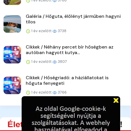
1 év ezelőtt
3768
Galéria / Hőguta, élőlényt járműben hagyni
tilos
1 év ezelőtt
3738
Cikkek / Néhány percet bír hőségben az
autóban hagyott kutya...
1 év ezelőtt
3807
Cikkek / Hőségriadó: a háziállatokat is
hőguta fenyegeti
1 év ezelőtt
3766