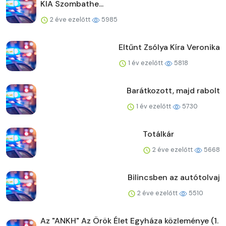
KIA Szombathe...
2 éve ezelőtt
5985
Eltűnt Zsólya Kíra Veronika
1 év ezelőtt
5818
Barátkozott, majd rabolt
1 év ezelőtt
5730
Totálkár
2 éve ezelőtt
5668
Bilincsben az autótolvaj
2 éve ezelőtt
5510
Az "ANKH" Az Örök Élet Egyháza közleménye (1.