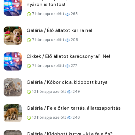
nyáron is fontos!
7 hónapja ezelőtt
268
Galéria / Élő állatot karira ne!
7 hónapja ezelőtt
208
Cikkek / Élő állatot karácsonyra?! Ne!
7 hónapja ezelőtt
277
Galéria / Kóbor cica, kidobott kutya
10 hónapja ezelőtt
249
Galéria / Felelőtlen tartás, állatszaporítás
10 hónapja ezelőtt
246
Galéria / Kidobott kutya - ki a felelős?!