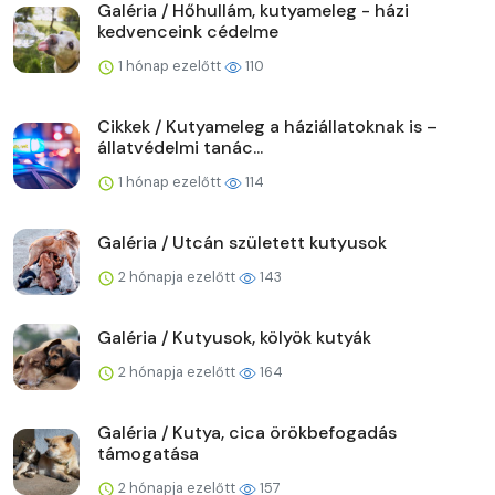
Galéria / Hőhullám, kutyameleg - házi
kedvenceink cédelme
1 hónap ezelőtt
110
Cikkek / Kutyameleg a háziállatoknak is –
állatvédelmi tanác...
1 hónap ezelőtt
114
Galéria / Utcán született kutyusok
2 hónapja ezelőtt
143
Galéria / Kutyusok, kölyök kutyák
2 hónapja ezelőtt
164
Galéria / Kutya, cica örökbefogadás
támogatása
2 hónapja ezelőtt
157