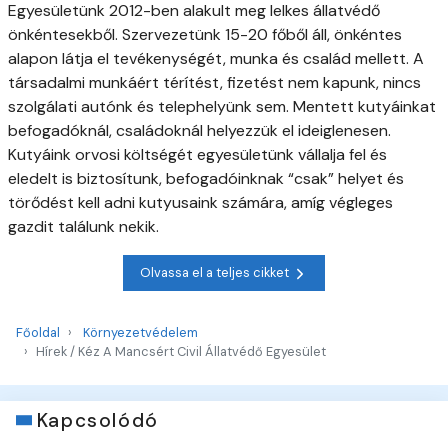
Egyesületünk 2012-ben alakult meg lelkes állatvédő
önkéntesekből. Szervezetünk 15-20 főből áll, önkéntes
alapon látja el tevékenységét, munka és család mellett. A
társadalmi munkáért térítést, fizetést nem kapunk, nincs
szolgálati autónk és telephelyünk sem. Mentett kutyáinkat
befogadóknál, családoknál helyezzük el ideiglenesen.
Kutyáink orvosi költségét egyesületünk vállalja fel és
eledelt is biztosítunk, befogadóinknak “csak” helyet és
törődést kell adni kutyusaink számára, amíg végleges
gazdit találunk nekik.
Olvassa el a teljes cikket
Főoldal
Környezetvédelem
Hírek / Kéz A Mancsért Civil Állatvédő Egyesület
Kapcsolódó