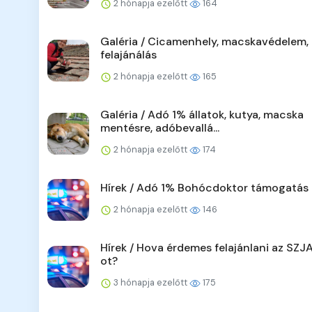
2 hónapja ezelőtt
164
Galéria / Cicamenhely, macskavédelem,
felajánálás
2 hónapja ezelőtt
165
Galéria / Adó 1% állatok, kutya, macska
mentésre, adóbevallá...
2 hónapja ezelőtt
174
Hírek / Adó 1% Bohócdoktor támogatás
2 hónapja ezelőtt
146
Hírek / Hova érdemes felajánlani az SZJ
ot?
3 hónapja ezelőtt
175