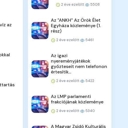
2 éve ezelőtt
5508
Az "ANKH" Az Örök Élet
víz az
Egyháza közleménye (1.
rész)
2 éve ezelőtt
5461
okkal
Az igazi
nyereményjátékok
győzteseit nem telefonon
értesítik...
2 éve ezelőtt
5422
attartás
Az LMP parlamenti
frakciójának közleménye
2 éve ezelőtt
5340
A Magyar Zsidó Kulturális