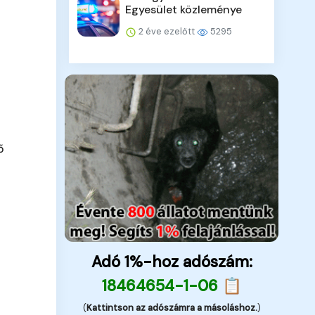
Egyesület közleménye
2 éve ezelőtt
5295
ő
Adó 1%-hoz adószám:
18464654-1-06 📋
(
Kattintson az adószámra a másoláshoz.
)