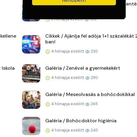
Cikkek / Adó 1% - kutyákra, cicák ment
fontos segítség
3 hónapja ezelőtt
180
kellene
Cikkek / Ajánlja fel adója 1+1 százalékát
ban!
4 hónapja ezelőtt
230
 Iskola
Galéria / Zenével a gyermekekért
4 hónapja ezelőtt
280
Galéria / Meseolvasás a bohócdokikkal
4 hónapja ezelőtt
265
Galéria / Bohócdoktor higiénia
4 hónapja ezelőtt
243