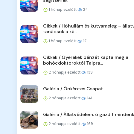
segitsenek
1 hónap ezelőtt
24
Cikkek / Hőhullám és kutyameleg – állat
tanácsok a ká...
1 hónap ezelőtt
121
Cikkek / Gyerekek pénzét kapta meg a
bohócdoktoroktól Talpra...
2 hónapja ezelőtt
139
Galéria / Önkéntes Csapat
2 hónapja ezelőtt
141
Galéria / Állatvédelem: ó gazdit minden
2 hónapja ezelőtt
169