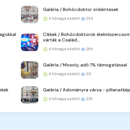
Galéria / Bohócdoktor önkéntesek
4 hónapja ezelőtt
254
agokkal
Cikkek / Bohócdoktorok élelmiszercso
várták a Család...
4 hónapja ezelőtt
269
Galéria / Mosoly, adó 1% támogatással
4 hónapja ezelőtt
221
ekek
Galéria / Adományra várva - pillanatké
4 hónapja ezelőtt
235