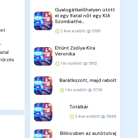
Gyalogátkelőhelyen ütött
el egy fiatal nőt egy KIA
Szombathe...
zet
2 éve ezelőtt
5981
r
Eltűnt Zsólya Kíra
atal
Veronika
enőrzés
1 év ezelőtt
5812
Barátkozott, majd rabolt
1 év ezelőtt
5726
Totálkár
2 éve ezelőtt
5666
Bilincsben az autótolvaj