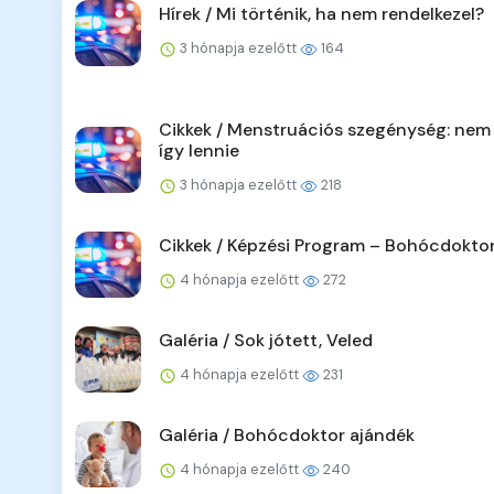
Hírek / Mi történik, ha nem rendelkezel?
3 hónapja ezelőtt
164
Cikkek / Menstruációs szegénység: nem 
így lennie
3 hónapja ezelőtt
218
Cikkek / Képzési Program – Bohócdoktor
4 hónapja ezelőtt
272
Galéria / Sok jótett, Veled
4 hónapja ezelőtt
231
Galéria / Bohócdoktor ajándék
4 hónapja ezelőtt
240