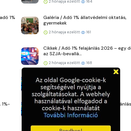
2 hónapja ezelőtt
164
 adó 1%
Galéria / Adó 1% állatvédelmi oktatás,
gyermekek
2 hónapja ezelőtt
161
Cikkek / Adó 1% felajánlás 2026 – egy 
az SZJA-bevallá...
2 hónapja ezelőtt
168
Cikkek / Adó 1% a Gyermekekért
2 hónapja ezelőtt
179
A 1%-
Hírek / Miért fontos az adó 1% felajánlá
3 hónapja ezelőtt
173