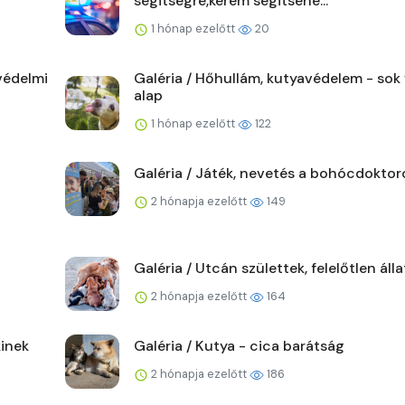
segitségre,kérem segitsene...
1 hónap ezelőtt
20
védelmi
Galéria / Hőhullám, kutyavédelem - sok 
alap
1 hónap ezelőtt
122
Galéria / Játék, nevetés a bohócdoktor
2 hónapja ezelőtt
149
Galéria / Utcán születtek, felelőtlen áll
2 hónapja ezelőtt
164
kinek
Galéria / Kutya - cica barátság
2 hónapja ezelőtt
186