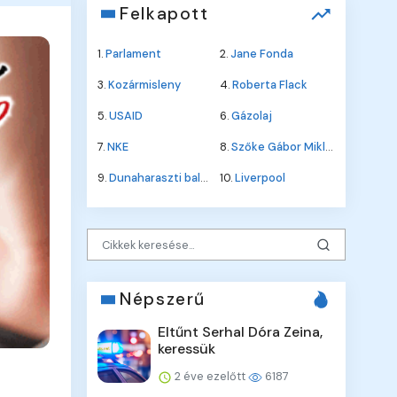
Felkapott
1.
Parlament
2.
Jane Fonda
3.
Kozármisleny
4.
Roberta Flack
5.
USAID
6.
Gázolaj
7.
NKE
8.
Szőke Gábor Miklós
9.
Dunaharaszti baleset
10.
Liverpool
Népszerű
Eltűnt Serhal Dóra Zeina,
keressük
2 éve ezelőtt
6187