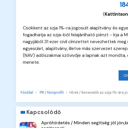
18
(
Kattintson
Csökkent az szja 1%-ra jogosult alapítvány és egy
fogadhatja az szja-ból felajánlható pénzt - írja 
nagyjából 31 ezer civil címzettet nevezhettek meg 
egyesület, alapítvány, illetve más szervezet szere
(NAV) adószakmai szóvivője a lapnak azt mondta, cs
menete.
Ol
Főoldal
PR / Nonprofit
Hírek / Kevesebb az szja 1%-ára jog
Kapcsolódó
Apróhirdetés / Minden segitség jól jön,