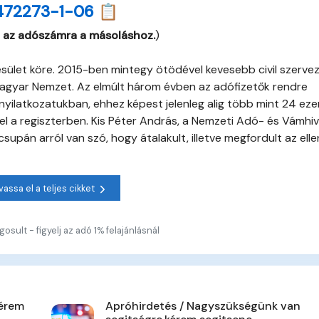
472273-1-06 📋
 az adószámra a másoláshoz.
)
esület köre. 2015-ben mintegy ötödével kevesebb civil szerve
a Magyar Nemzet. Az elmúlt három évben az adófizetők rendre
nyilatkozatukban, ehhez képest jelenleg alig több mint 24 eze
pel a regiszterben. Kis Péter András, a Nemzeti Adó- és Vámhiv
upán arról van szó, hogy átalakult, illetve megfordult az ell
vassa el a teljes cikket
osult - figyelj az adó 1% felajánlásnál
kérem
Apróhirdetés / Nagyszükségünk van