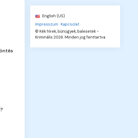
English (US)
Impresszum
·
Kapcsolat
·
© Kék hírek, bűnügyek, balesetek -
Kriminális 2026. Minden jog fenttartva
döntés
s?