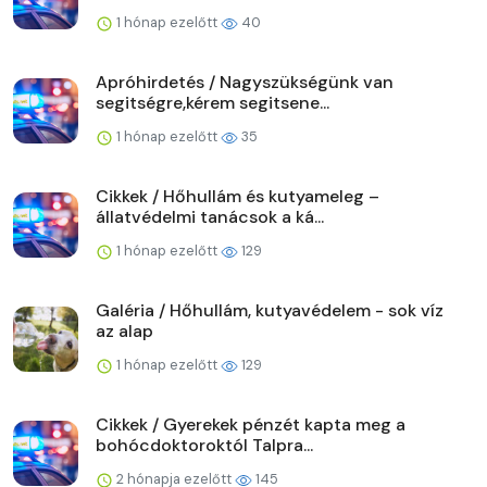
1 hónap ezelőtt
40
Apróhirdetés / Nagyszükségünk van
segitségre,kérem segitsene...
1 hónap ezelőtt
35
Cikkek / Hőhullám és kutyameleg –
állatvédelmi tanácsok a ká...
1 hónap ezelőtt
129
Galéria / Hőhullám, kutyavédelem - sok víz
az alap
1 hónap ezelőtt
129
Cikkek / Gyerekek pénzét kapta meg a
bohócdoktoroktól Talpra...
2 hónapja ezelőtt
145