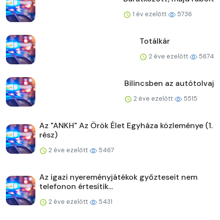
1 év ezelőtt
5736
Totálkár
2 éve ezelőtt
5674
Bilincsben az autótolvaj
2 éve ezelőtt
5515
Az "ANKH" Az Örök Élet Egyháza közleménye (1.
rész)
2 éve ezelőtt
5467
Az igazi nyereményjátékok győzteseit nem
telefonon értesítik...
2 éve ezelőtt
5431