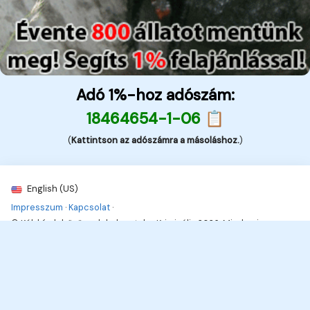
Adó 1%-hoz adószám:
18464654-1-06 📋
(
Kattintson az adószámra a másoláshoz.
)
English (US)
Impresszum
·
Kapcsolat
·
© Kék hírek, bűnügyek, balesetek - Kriminális 2026. Minden jog
fenttartva