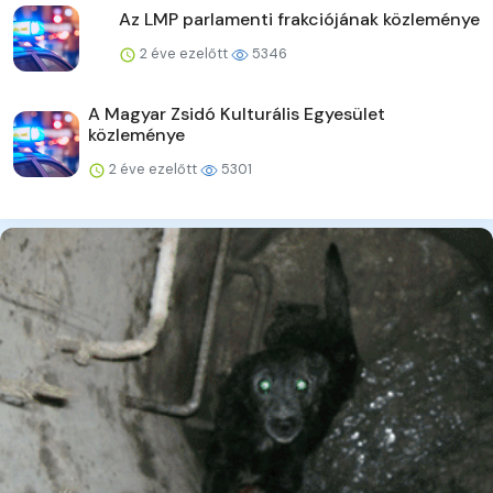
Az LMP parlamenti frakciójának közleménye
2 éve ezelőtt
5346
A Magyar Zsidó Kulturális Egyesület
közleménye
2 éve ezelőtt
5301