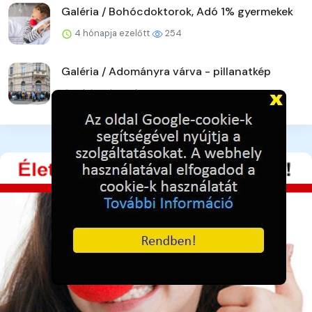
Galéria / Bohócdoktorok, Adó 1% gyermekek
4 hónapja ezelőtt
254
Galéria / Adományra várva - pillanatkép
4 hónapja ezelőtt
242