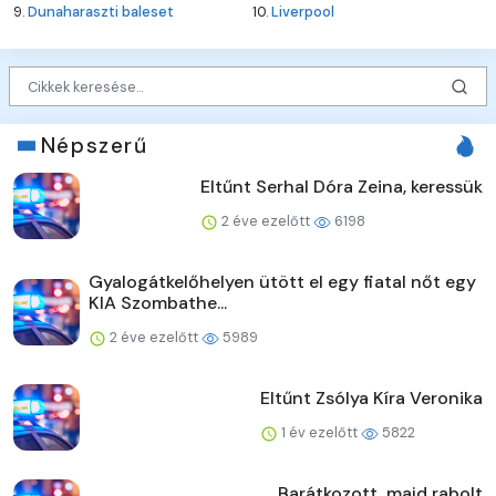
9.
Dunaharaszti baleset
10.
Liverpool
Népszerű
Eltűnt Serhal Dóra Zeina, keressük
2 éve ezelőtt
6198
Gyalogátkelőhelyen ütött el egy fiatal nőt egy
KIA Szombathe...
2 éve ezelőtt
5989
Eltűnt Zsólya Kíra Veronika
1 év ezelőtt
5822
Barátkozott, majd rabolt