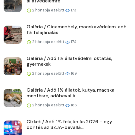
állatvédelemre
2 hónapja ezelőtt
173
Galéria / Cicamenhely, macskavédelem, adó
1% felajánálás
2 hónapja ezelőtt
174
Galéria / Adó 1% állatvédelmi oktatás,
gyermekek
2 hónapja ezelőtt
169
Galéria / Adó 1% állatok, kutya, macska
mentésre, adóbevallá...
2 hónapja ezelőtt
186
Cikkek / Adó 1% felajánlás 2026 – egy
döntés az SZJA-bevallá...