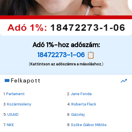
Adó 1%-hoz adószám:
18472273-1-06 📋
(
Kattintson az adószámra a másoláshoz.
)
Felkapott
1.
Parlament
2.
Jane Fonda
3.
Kozármisleny
4.
Roberta Flack
5.
USAID
6.
Gázolaj
7.
NKE
8.
Szőke Gábor Miklós