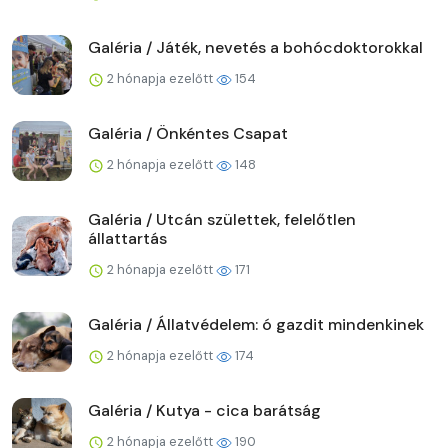
Galéria / Játék, nevetés a bohócdoktorokkal
2 hónapja ezelőtt
154
Galéria / Önkéntes Csapat
2 hónapja ezelőtt
148
Galéria / Utcán születtek, felelőtlen
állattartás
2 hónapja ezelőtt
171
Galéria / Állatvédelem: ó gazdit mindenkinek
2 hónapja ezelőtt
174
Galéria / Kutya - cica barátság
2 hónapja ezelőtt
190