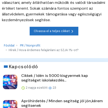
választani, amely átláthatóan működik és valódi társadalmi
értéket teremt. Sokak számára fontos szempont az
állatvédelem, gyermekek támogatása vagy egészségügyi
kezdeményezések segítése.
Olvassa el a teljes cikket
Főoldal
PR / Nonprofit
Hírek / Hova érdemes felajánlani az SZJA 1%-ot?
Kapcsolódó
Cikkek / Idén is 5000 kisgyermek kap
segítséget iskolakezdés...
2 napja ezelőtt
23
Apróhirdetés / Minden segitség jól jön,kérem
segitsenek