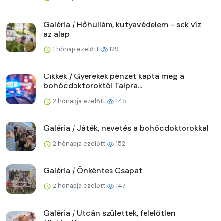
Galéria / Hőhullám, kutyavédelem - sok víz
az alap
1 hónap ezelőtt
129
Cikkek / Gyerekek pénzét kapta meg a
bohócdoktoroktól Talpra...
2 hónapja ezelőtt
145
Galéria / Játék, nevetés a bohócdoktorokkal
2 hónapja ezelőtt
152
Galéria / Önkéntes Csapat
2 hónapja ezelőtt
147
Galéria / Utcán születtek, felelőtlen