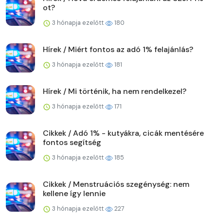
ot?
3 hónapja ezelőtt
180
Hírek / Miért fontos az adó 1% felajánlás?
3 hónapja ezelőtt
181
Hírek / Mi történik, ha nem rendelkezel?
3 hónapja ezelőtt
171
Cikkek / Adó 1% - kutyákra, cicák mentésére
fontos segítség
3 hónapja ezelőtt
185
Cikkek / Menstruációs szegénység: nem
kellene így lennie
3 hónapja ezelőtt
227