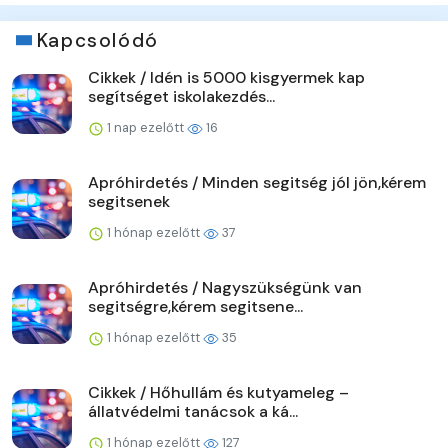
Kapcsolódó
Cikkek / Idén is 5000 kisgyermek kap
segítséget iskolakezdés...
1 nap ezelőtt
16
Apróhirdetés / Minden segitség jól jön,kérem
segitsenek
1 hónap ezelőtt
37
Apróhirdetés / Nagyszükségünk van
segitségre,kérem segitsene...
1 hónap ezelőtt
35
Cikkek / Hőhullám és kutyameleg –
állatvédelmi tanácsok a ká...
1 hónap ezelőtt
127