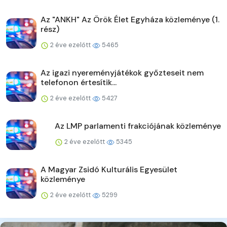
Az "ANKH" Az Örök Élet Egyháza közleménye (1.
rész)
2 éve ezelőtt
5465
Az igazi nyereményjátékok győzteseit nem
telefonon értesítik...
2 éve ezelőtt
5427
Az LMP parlamenti frakciójának közleménye
2 éve ezelőtt
5345
A Magyar Zsidó Kulturális Egyesület
közleménye
2 éve ezelőtt
5299