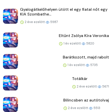
Gyalogátkelőhelyen ütött el egy fiatal nőt egy
KIA Szombathe...
2 éve ezelőtt
5987
Eltűnt Zsólya Kíra Veronika
1 év ezelőtt
5820
Barátkozott, majd rabolt
1 év ezelőtt
5735
Totálkár
2 éve ezelőtt
5671
Bilincsben az autótolvaj
2 éve ezelőtt
5513