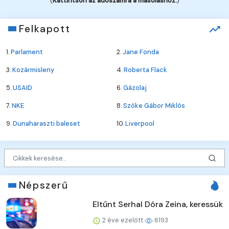
(
Kattintson az adószámra a másoláshoz.
)
Felkapott
1.
Parlament
2.
Jane Fonda
3.
Kozármisleny
4.
Roberta Flack
5.
USAID
6.
Gázolaj
7.
NKE
8.
Szőke Gábor Miklós
9.
Dunaharaszti baleset
10.
Liverpool
Népszerű
Eltűnt Serhal Dóra Zeina, keressük
2 éve ezelőtt
6193