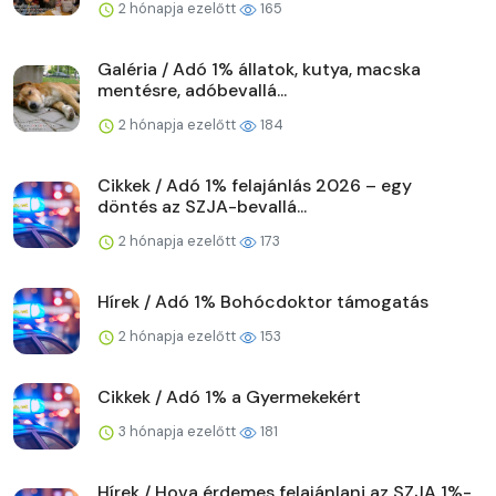
2 hónapja ezelőtt
165
Galéria / Adó 1% állatok, kutya, macska
mentésre, adóbevallá...
2 hónapja ezelőtt
184
Cikkek / Adó 1% felajánlás 2026 – egy
döntés az SZJA-bevallá...
2 hónapja ezelőtt
173
Hírek / Adó 1% Bohócdoktor támogatás
2 hónapja ezelőtt
153
Cikkek / Adó 1% a Gyermekekért
3 hónapja ezelőtt
181
Hírek / Hova érdemes felajánlani az SZJA 1%-