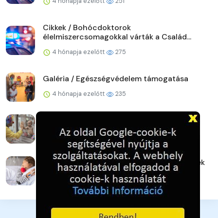
4 hónapja ezelőtt
251
Cikkek / Bohócdoktorok
élelmiszercsomagokkal várták a Család...
4 hónapja ezelőtt
275
Galéria / Egészségvédelem támogatása
4 hónapja ezelőtt
235
Galéria / Mosoly, adó 1% támogatással
4 hónapja ezelőtt
227
Galéria / Bohócdoktorok, Adó 1% gyermekek
4 hónapja ezelőtt
253