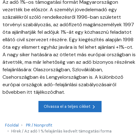
Az adó 1%-os támogatási formát Magyarországon
vezették be először. A személyi jövedelemadó egy
százalékról szóló rendelkezésről 1996-ban született
törvényi szabályozás, az adófizető magánszemélyek 1997
óta ajánlhatják fel adójuk 1%-át egy közhasznú feladatot
ellátó civil szervezet részére. Egy kiegészítés alapján 1998
óta egy elismert egyház javára is fel lehet ajánlani +1%-ot.
A nagy siker hatására az ötletet más európai országban is
átvették, ma már lehetőség van az adó bizonyos részének
felajánlására: Olaszországban, Szlovákiában,
Csehországban és Lengyelországban is. A különböző
európai országok adó-felajánlási szabályozásairól
bővebben itt tájékozódhat.
Olvassa el a teljes cikket
Főoldal
PR / Nonprofit
Hírek / Az adó 1 % felajánlás kedvelt támogatási forma