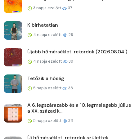
3 napja ezelőtt
37
Kibírhatatlan
4 napja ezelőtt
29
Újabb hőmérsékleti rekordok (2026.08.04.)
4 napja ezelőtt
39
Tetőzik a hőség
5 napja ezelőtt
38
A 6. legszárazabb és a 10. legmelegebb július
a XX. század k...
5 napja ezelőtt
38
Új hőmérsékleti rekordok születtek