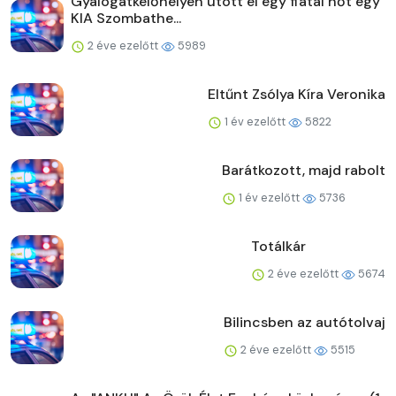
Gyalogátkelőhelyen ütött el egy fiatal nőt egy
KIA Szombathe...
2 éve ezelőtt
5989
Eltűnt Zsólya Kíra Veronika
1 év ezelőtt
5822
Barátkozott, majd rabolt
1 év ezelőtt
5736
Totálkár
2 éve ezelőtt
5674
Bilincsben az autótolvaj
2 éve ezelőtt
5515