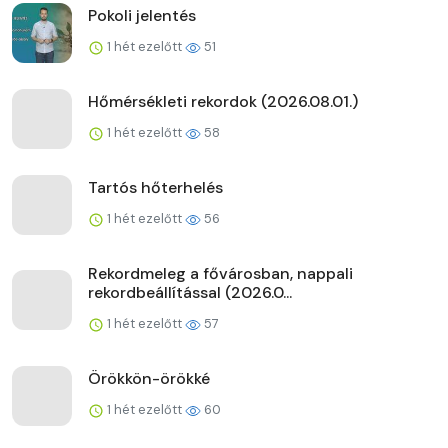
Pokoli jelentés
1 hét ezelőtt
51
Hőmérsékleti rekordok (2026.08.01.)
1 hét ezelőtt
58
Tartós hőterhelés
1 hét ezelőtt
56
Rekordmeleg a fővárosban, nappali
rekordbeállítással (2026.0...
1 hét ezelőtt
57
Örökkön-örökké
1 hét ezelőtt
60