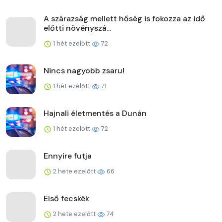
A szárazság mellett hőség is fokozza az idő
előtti növényszá...
1 hét ezelőtt
72
Nincs nagyobb zsaru!
1 hét ezelőtt
71
Hajnali életmentés a Dunán
1 hét ezelőtt
72
Ennyire futja
2 hete ezelőtt
66
Első fecskék
2 hete ezelőtt
74