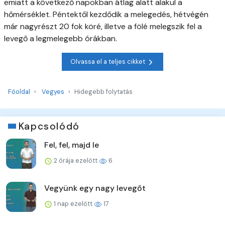
emiatt a következő napokban átlag alatt alakul a
hőmérséklet. Péntektől kezdődik a melegedés, hétvégén
már nagyrészt 20 fok köré, illetve a fölé melegszik fel a
levegő a legmelegebb órákban.
Olvassa el a teljes cikket
Főoldal
Vegyes
Hidegebb folytatás
Kapcsolódó
Fel, fel, majd le
2 órája ezelőtt
6
Vegyünk egy nagy levegőt
1 nap ezelőtt
17