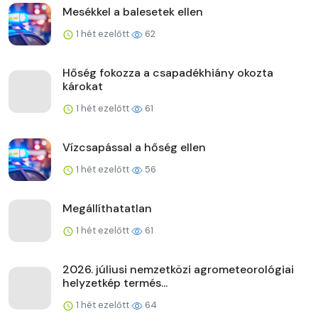
Mesékkel a balesetek ellen
1 hét ezelőtt
62
Hőség fokozza a csapadékhiány okozta
károkat
1 hét ezelőtt
61
Vízcsapással a hőség ellen
1 hét ezelőtt
56
Megállíthatatlan
1 hét ezelőtt
61
2026. júliusi nemzetközi agrometeorológiai
helyzetkép termés...
1 hét ezelőtt
64