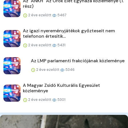
Az "ANKH" Az Örök Élet Egyháza közleménye (1.
rész)
2 éve ezelőtt
5467
Az igazi nyereményjátékok győzteseit nem
telefonon értesítik...
2 éve ezelőtt
5431
Az LMP parlamenti frakciójának közleménye
2 éve ezelőtt
5346
A Magyar Zsidó Kulturális Egyesület
közleménye
2 éve ezelőtt
5301