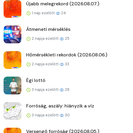
Újabb melegrekord (2026.08.07.)
1 nap ezelőtt
24
Átmeneti mérséklés
2 napja ezelőtt
25
Hőmérsékleti rekordok (2026.08.06.)
2 napja ezelőtt
33
Égi lottó
3 napja ezelőtt
28
Forróság, aszály: hiányzik a víz
3 napja ezelőtt
30
Versengő forróság (2026.08.05.)