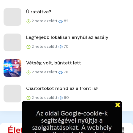
Újratöltve?
2 hete ezelőtt
82
Legfeljebb lokálisan enyhül az aszály
2 hete ezelőtt
70
Vétség volt, bűntett lett
2 hete ezelőtt
76
Csütörtököt mond ez a front is?
2 hete ezelőtt
80