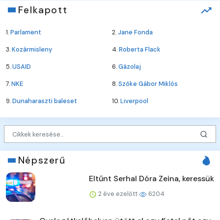
Felkapott
1.
Parlament
2.
Jane Fonda
3.
Kozármisleny
4.
Roberta Flack
5.
USAID
6.
Gázolaj
7.
NKE
8.
Szőke Gábor Miklós
9.
Dunaharaszti baleset
10.
Liverpool
Népszerű
Eltűnt Serhal Dóra Zeina, keressük
2 éve ezelőtt
6204