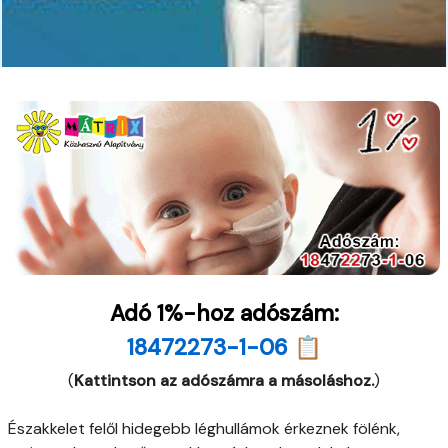
Adó 1%-hoz adószám:
18472273-1-06 📋
(
Kattintson az adószámra a másoláshoz.
)
Északkelet felől hidegebb léghullámok érkeznek fölénk,