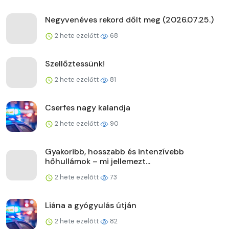
Negyvenéves rekord dőlt meg (2026.07.25.)
2 hete ezelőtt
68
Szellőztessünk!
2 hete ezelőtt
81
Cserfes nagy kalandja
2 hete ezelőtt
90
Gyakoribb, hosszabb és intenzívebb
hőhullámok – mi jellemezt...
2 hete ezelőtt
73
Liána a gyógyulás útján
2 hete ezelőtt
82