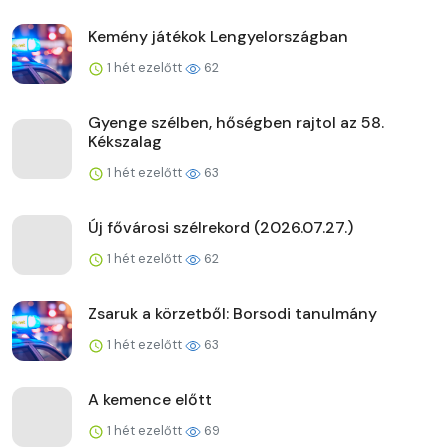
Kemény játékok Lengyelországban
1 hét ezelőtt
62
Gyenge szélben, hőségben rajtol az 58.
Kékszalag
1 hét ezelőtt
63
Új fővárosi szélrekord (2026.07.27.)
1 hét ezelőtt
62
Zsaruk a körzetből: Borsodi tanulmány
1 hét ezelőtt
63
A kemence előtt
1 hét ezelőtt
69