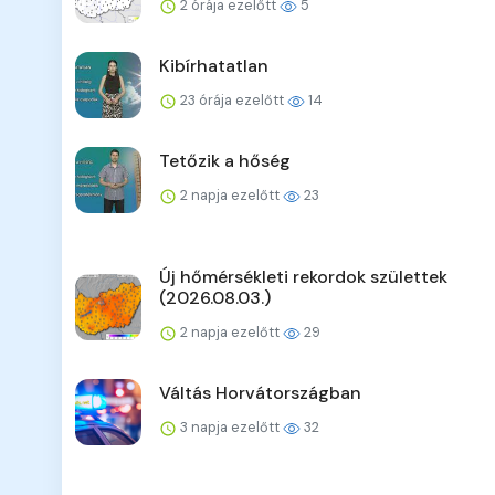
2 órája ezelőtt
5
Kibírhatatlan
23 órája ezelőtt
14
Tetőzik a hőség
2 napja ezelőtt
23
Új hőmérsékleti rekordok születtek
(2026.08.03.)
2 napja ezelőtt
29
Váltás Horvátországban
3 napja ezelőtt
32