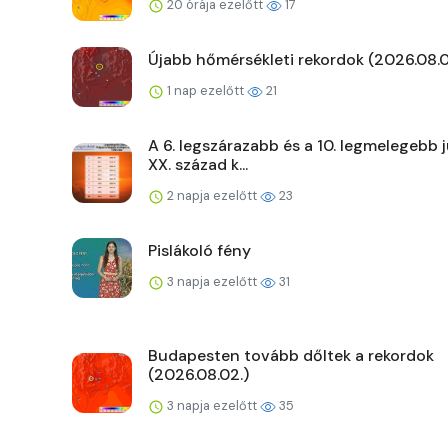
20 órája ezelőtt
17
Újabb hőmérsékleti rekordok (2026.08.0
1 nap ezelőtt
21
A 6. legszárazabb és a 10. legmelegebb j
XX. század k...
2 napja ezelőtt
23
Pislákoló fény
3 napja ezelőtt
31
Budapesten tovább dőltek a rekordok
(2026.08.02.)
3 napja ezelőtt
35