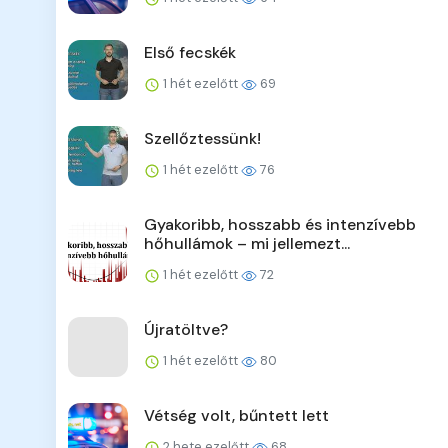
Első fecskék
1 hét ezelőtt
69
Szellőztessünk!
1 hét ezelőtt
76
Gyakoribb, hosszabb és intenzívebb
hőhullámok – mi jellemezt...
1 hét ezelőtt
72
Újratöltve?
1 hét ezelőtt
80
Vétség volt, bűntett lett
2 hete ezelőtt
68