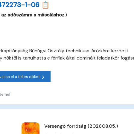
472273-1-06 📋
 az adószámra a másoláshoz.
)
őrkapitányság Bűnügyi Osztály technikusa járőrként kezdett
y nőktől is tanulhatta e férfiak által dominált feladatkör fogása
vassa el a teljes cikket
rdemel
Versengő forróság (2026.08.05.)