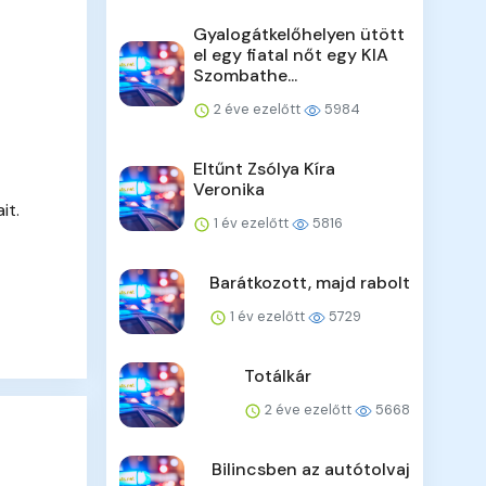
Gyalogátkelőhelyen ütött
el egy fiatal nőt egy KIA
Szombathe...
2 éve ezelőtt
5984
Eltűnt Zsólya Kíra
Veronika
it.
1 év ezelőtt
5816
Barátkozott, majd rabolt
1 év ezelőtt
5729
Totálkár
2 éve ezelőtt
5668
Bilincsben az autótolvaj