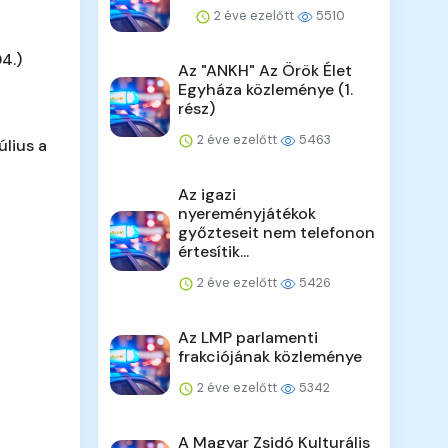
2 éve ezelőtt
5510
4.)
Az "ANKH" Az Örök Élet
Egyháza közleménye (1.
rész)
2 éve ezelőtt
5463
úlius a
Az igazi
nyereményjátékok
győzteseit nem telefonon
értesítik...
2 éve ezelőtt
5426
Az LMP parlamenti
frakciójának közleménye
2 éve ezelőtt
5342
A Magyar Zsidó Kulturális