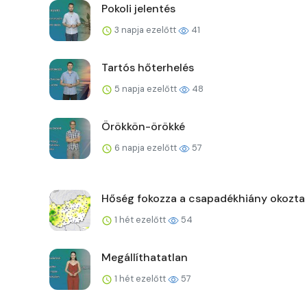
Pokoli jelentés
3 napja ezelőtt
41
Tartós hőterhelés
5 napja ezelőtt
48
Örökkön-örökké
6 napja ezelőtt
57
Hőség fokozza a csapadékhiány okozta
1 hét ezelőtt
54
Megállíthatatlan
1 hét ezelőtt
57