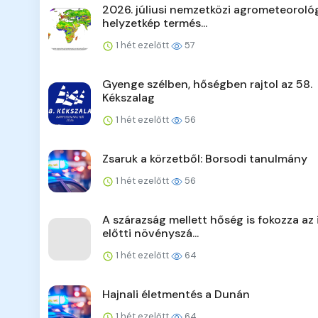
2026. júliusi nemzetközi agrometeorológ
helyzetkép termés...
1 hét ezelőtt
57
Gyenge szélben, hőségben rajtol az 58.
Kékszalag
1 hét ezelőtt
56
Zsaruk a körzetből: Borsodi tanulmány
1 hét ezelőtt
56
A szárazság mellett hőség is fokozza az 
előtti növényszá...
1 hét ezelőtt
64
Hajnali életmentés a Dunán
1 hét ezelőtt
64