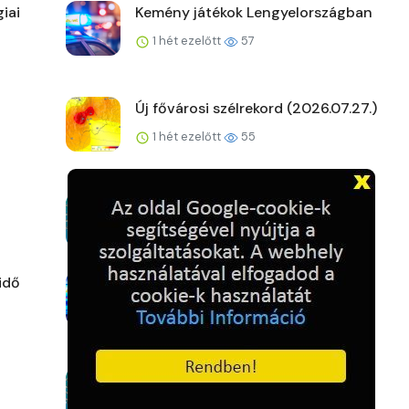
iai
Kemény játékok Lengyelországban
1 hét ezelőtt
57
Új fővárosi szélrekord (2026.07.27.)
1 hét ezelőtt
55
A kemence előtt
1 hét ezelőtt
63
idő
Nincs nagyobb zsaru!
1 hét ezelőtt
67
Ennyire futja
1 hét ezelőtt
63