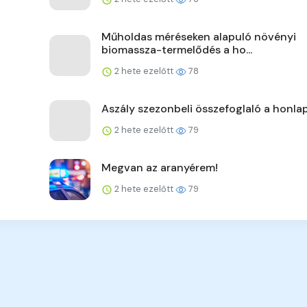
Műholdas méréseken alapuló növényi
biomassza-termelődés a ho...
2 hete ezelőtt
78
Aszály szezonbeli összefoglaló a honla
2 hete ezelőtt
79
Megvan az aranyérem!
2 hete ezelőtt
79