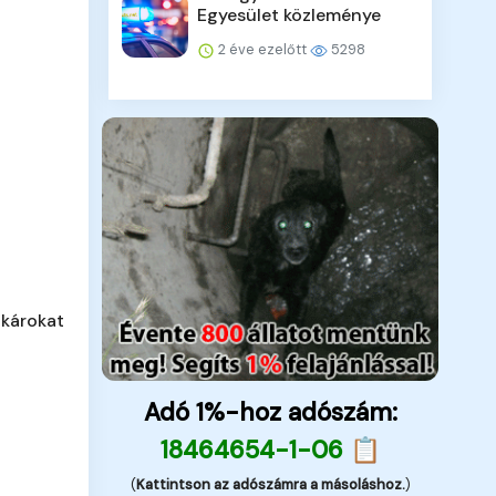
Egyesület közleménye
2 éve ezelőtt
5298
 károkat
Adó 1%-hoz adószám:
18464654-1-06 📋
(
Kattintson az adószámra a másoláshoz.
)