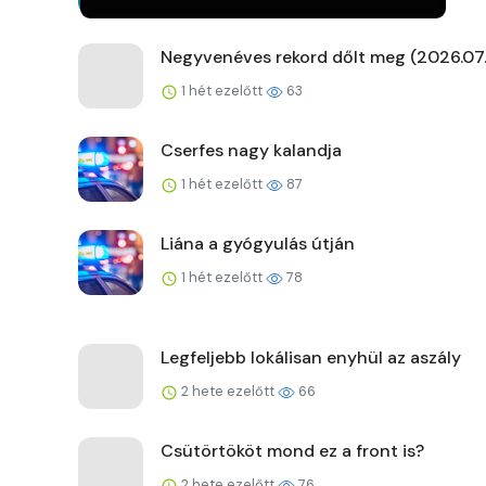
Negyvenéves rekord dőlt meg (2026.07.
1 hét ezelőtt
63
Cserfes nagy kalandja
1 hét ezelőtt
87
Liána a gyógyulás útján
1 hét ezelőtt
78
Legfeljebb lokálisan enyhül az aszály
2 hete ezelőtt
66
Csütörtököt mond ez a front is?
2 hete ezelőtt
76