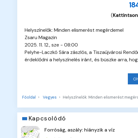
18
(
Kattintson
Helyszínelők: Minden elismerést megérdemel
Zsaru Magazin
2025. 11. 12., sze - 08:00
Pelyhe-Laczkó Sára zászlós, a Tiszaújvárosi Rend
érdeklődni a helyszínelés iránt, és büszke arra, hog
Ol
Főoldal
Vegyes
Helyszínelők: Minden elismerést megé
Kapcsolódó
Forróság, aszály: hiányzik a víz