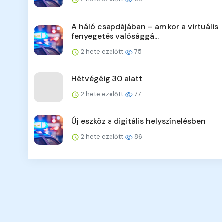
A háló csapdájában – amikor a virtuális
fenyegetés valósággá...
2 hete ezelőtt
75
Hétvégéig 30 alatt
2 hete ezelőtt
77
Új eszköz a digitális helyszínelésben
2 hete ezelőtt
86