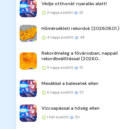
Védje otthonát nyaralás alatt!
3 napja ezelőtt
32
Hőmérsékleti rekordok (2026.08.01.)
4 napja ezelőtt
48
Rekordmeleg a fővárosban, nappali
rekordbeállítással (2026.0...
5 napja ezelőtt
51
Mesékkel a balesetek ellen
6 napja ezelőtt
57
Vízcsapással a hőség ellen
1 hét ezelőtt
50