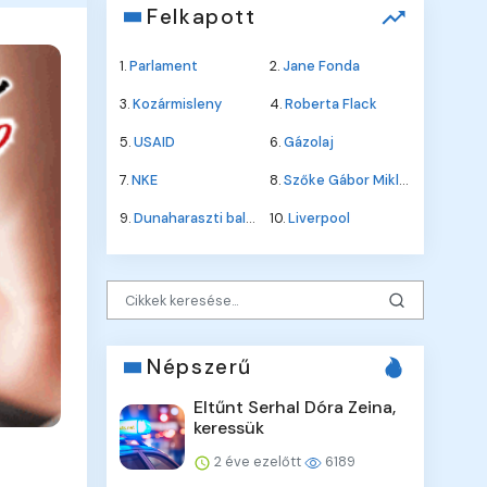
Felkapott
1.
Parlament
2.
Jane Fonda
3.
Kozármisleny
4.
Roberta Flack
5.
USAID
6.
Gázolaj
7.
NKE
8.
Szőke Gábor Miklós
9.
Dunaharaszti baleset
10.
Liverpool
Népszerű
Eltűnt Serhal Dóra Zeina,
keressük
2 éve ezelőtt
6189