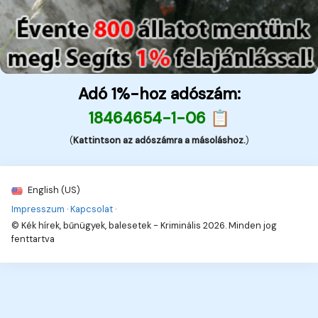
Adó 1%-hoz adószám:
18464654-1-06 📋
(
Kattintson az adószámra a másoláshoz.
)
English (US)
Impresszum
·
Kapcsolat
·
© Kék hírek, bűnügyek, balesetek - Kriminális 2026. Minden jog
fenttartva