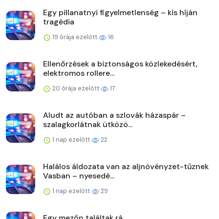
Egy pillanatnyi figyelmetlenség – kis híján
tragédia
19 órája ezelőtt
16
Ellenőrzések a biztonságos közlekedésért,
elektromos rollere...
20 órája ezelőtt
17
Aludt az autóban a szlovák házaspár –
szalagkorlátnak ütközö...
1 nap ezelőtt
22
Halálos áldozata van az aljnövényzet-tűznek
Vasban – nyesedé...
1 nap ezelőtt
29
Egy mezőn találtak rá