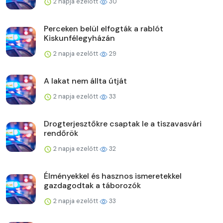
2 napja ezelőtt
30
Perceken belül elfogták a rablót
Kiskunfélegyházán
2 napja ezelőtt
29
A lakat nem állta útját
2 napja ezelőtt
33
Drogterjesztőkre csaptak le a tiszavasvári
rendőrök
2 napja ezelőtt
32
Élményekkel és hasznos ismeretekkel
gazdagodtak a táborozók
2 napja ezelőtt
33