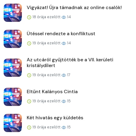
Vigyázat! Újra támadnak az online csalók!
18 órája ezelőtt
14
Ütéssel rendezte a konfliktust
19 órája ezelőtt
14
Az utcáról gyűjtötték be a VII. kerületi
kristálydílert
19 órája ezelőtt
17
Eltűnt Kalányos Cintia
19 órája ezelőtt
15
Két hivatás egy küldetés
19 órája ezelőtt
15