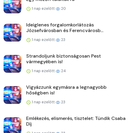
1 nap ezelőtt
20
Ideiglenes forgalomkorlátozás
Józsefvárosban és Ferencvárosb...
1 nap ezelőtt
23
Strandoljunk biztonságosan Pest
vármegyében is!
1 nap ezelőtt
24
Vigyázzunk egymásra a legnagyobb
hőségben is!
1 nap ezelőtt
23
Emlékezés, elismerés, tisztelet: Tündik Csaba
Díj