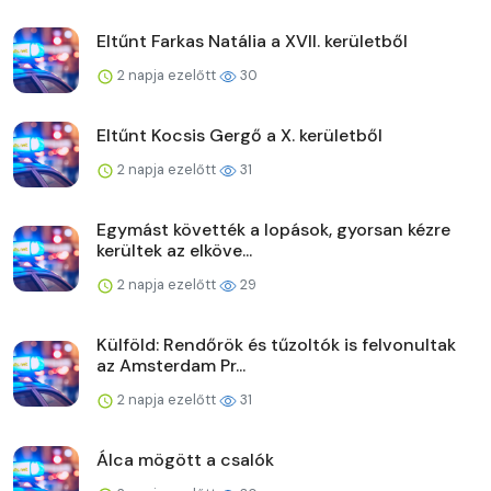
Eltűnt Farkas Natália a XVII. kerületből
2 napja ezelőtt
30
Eltűnt Kocsis Gergő a X. kerületből
2 napja ezelőtt
31
Egymást követték a lopások, gyorsan kézre
kerültek az elköve...
2 napja ezelőtt
29
Külföld: Rendőrök és tűzoltók is felvonultak
az Amsterdam Pr...
2 napja ezelőtt
31
Álca mögött a csalók