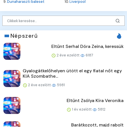
9.
Dunaharaszti baleset
10.
Liverpool
Népszerű
Eltűnt Serhal Dóra Zeina, keressük
2 éve ezelőtt
6187
Gyalogátkelőhelyen ütött el egy fiatal nőt egy
KIA Szombathe...
2 éve ezelőtt
5981
Eltűnt Zsólya Kíra Veronika
1 év ezelőtt
5812
Barátkozott, majd rabolt