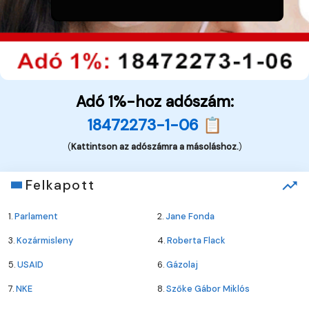
Adó 1%-hoz adószám:
18472273-1-06 📋
(
Kattintson az adószámra a másoláshoz.
)
Felkapott
1.
Parlament
2.
Jane Fonda
3.
Kozármisleny
4.
Roberta Flack
5.
USAID
6.
Gázolaj
7.
NKE
8.
Szőke Gábor Miklós