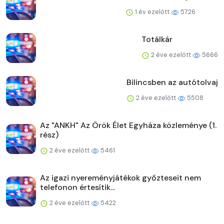
1 év ezelőtt
5726
Totálkár
2 éve ezelőtt
5666
Bilincsben az autótolvaj
2 éve ezelőtt
5508
Az "ANKH" Az Örök Élet Egyháza közleménye (1.
rész)
2 éve ezelőtt
5461
Az igazi nyereményjátékok győzteseit nem
telefonon értesítik...
2 éve ezelőtt
5422