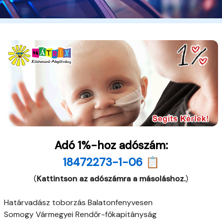
Adó 1%-hoz adószám:
18472273-1-06 📋
(
Kattintson az adószámra a másoláshoz.
)
Határvadász toborzás Balatonfenyvesen
Somogy Vármegyei Rendőr-főkapitányság