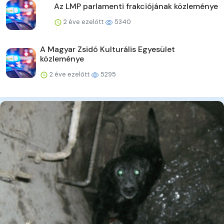
Az LMP parlamenti frakciójának közleménye
2 éve ezelőtt
5340
A Magyar Zsidó Kulturális Egyesület
közleménye
2 éve ezelőtt
5295