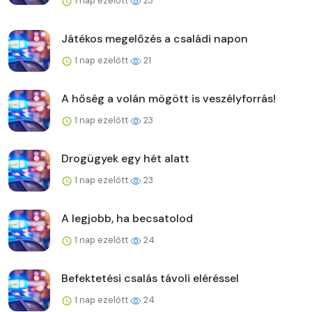
1 nap ezelőtt
23
Játékos megelőzés a családi napon
1 nap ezelőtt
21
A hőség a volán mögött is veszélyforrás!
1 nap ezelőtt
23
Drogügyek egy hét alatt
1 nap ezelőtt
23
A legjobb, ha becsatolod
1 nap ezelőtt
24
Befektetési csalás távoli eléréssel
1 nap ezelőtt
24