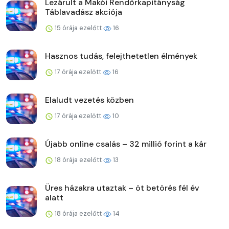
Lezárult a Makói Rendőrkapitányság
Táblavadász akciója
15 órája ezelőtt
16
Hasznos tudás, felejthetetlen élmények
17 órája ezelőtt
16
Elaludt vezetés közben
17 órája ezelőtt
10
Újabb online csalás – 32 millió forint a kár
18 órája ezelőtt
13
Üres házakra utaztak – öt betörés fél év
alatt
18 órája ezelőtt
14