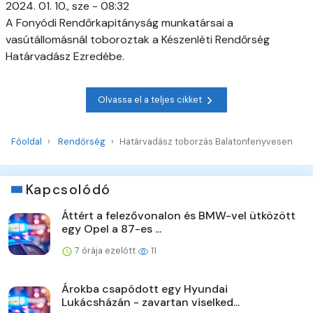
2024. 01. 10., sze - 08:32
A Fonyódi Rendőrkapitányság munkatársai a
vasútállomásnál toboroztak a Készenléti Rendőrség
Határvadász Ezredébe.
Olvassa el a teljes cikket
Főoldal
Rendőrség
Határvadász toborzás Balatonfenyvesen
Kapcsolódó
Áttért a felezővonalon és BMW-vel ütközött
egy Opel a 87-es ...
7 órája ezelőtt
11
Árokba csapódott egy Hyundai
Lukácsházán - zavartan viselked...