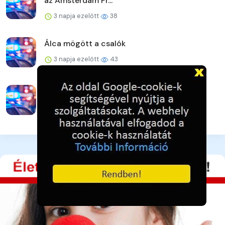
az Amsterdam Pr...
3 napja ezelőtt
38
Álca mögött a csalók
3 napja ezelőtt
43
Perceken belül elfogták a rablót
Kiskunfélegyházán
3 napja ezelőtt
38