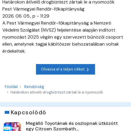
Határokon átívelő drogbizniszt zártak le a nyomozók
Pest Vármegyei Rendőr-főkapitányság
2026. 06. 05., p - 11:29
A Pest Vármegyei Rendőr-főkapitányság a Nemzeti
Védelmi Szolgálat (NVSZ) feljelentése alapján indított
nyomozást 2025 végén egy szervezett bűnözői csoport
ellen, amelynek tagjai kábítószer behozatalában voltak
érdekeltek.
Olvassa el a teljes cikket
Főoldal
Rendőrség
Határokon átívelő drogbizniszt zártak le a nyomozók
Kapcsolódó
Megálló Toyotának és oszlopnak ütközött
egy Citroen Szombath...