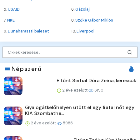
5.
USAID
6.
Gázolaj
7.
NKE
8.
Szőke Gábor Miklós
9.
Dunaharaszti baleset
10.
Liverpool
Népszerű
Eltűnt Serhal Dóra Zeina, keressük
2 éve ezelőtt
6190
Gyalogátkelőhelyen ütött el egy fiatal nőt egy
KIA Szombathe...
2 éve ezelőtt
5985