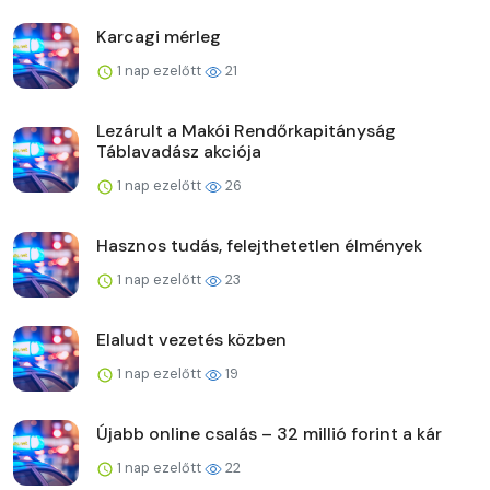
Karcagi mérleg
1 nap ezelőtt
21
Lezárult a Makói Rendőrkapitányság
Táblavadász akciója
1 nap ezelőtt
26
Hasznos tudás, felejthetetlen élmények
1 nap ezelőtt
23
Elaludt vezetés közben
1 nap ezelőtt
19
Újabb online csalás – 32 millió forint a kár
1 nap ezelőtt
22