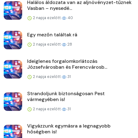
Halálos áldozata van az aljnövényzet-tűznek
Vasban – nyesedé...
2 napja ezelőtt
40
Egy mezőn találtak rá
2 napja ezelőtt
28
Ideiglenes forgalomkorlátozás
Józsefvárosban és Ferencvárosb...
2 napja ezelőtt
31
Strandoljunk biztonságosan Pest
vármegyében is!
2 napja ezelőtt
31
Vigyázzunk egymásra a legnagyobb
hőségben is!