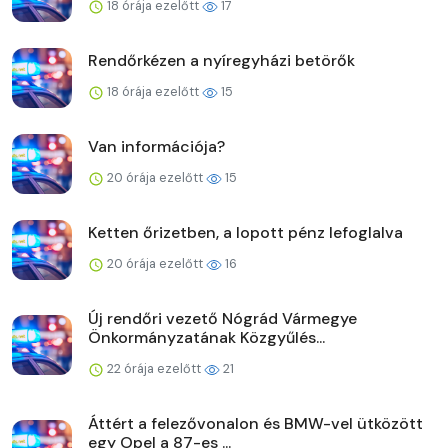
18 órája ezelőtt
17
Rendőrkézen a nyíregyházi betörők
18 órája ezelőtt
15
Van információja?
20 órája ezelőtt
15
Ketten őrizetben, a lopott pénz lefoglalva
20 órája ezelőtt
16
Új rendőri vezető Nógrád Vármegye
Önkormányzatának Közgyűlés...
22 órája ezelőtt
21
Áttért a felezővonalon és BMW-vel ütközött
egy Opel a 87-es ...