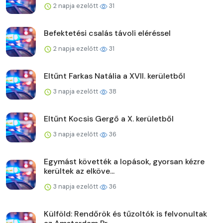
2 napja ezelőtt
31
Befektetési csalás távoli eléréssel
2 napja ezelőtt
31
Eltűnt Farkas Natália a XVII. kerületből
3 napja ezelőtt
38
Eltűnt Kocsis Gergő a X. kerületből
3 napja ezelőtt
36
Egymást követték a lopások, gyorsan kézre
kerültek az elköve...
3 napja ezelőtt
36
Külföld: Rendőrök és tűzoltók is felvonultak