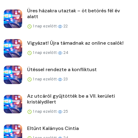
Üres házakra utaztak – öt betörés fél év
alatt
1 nap ezelőtt
22
Vigyázat! Újra támadnak az online csalók!
1 nap ezelőtt
24
Ütéssel rendezte a konfliktust
1 nap ezelőtt
23
Az utcáról gyűjtötték be a VII. kerületi
kristálydílert
1 nap ezelőtt
25
Eltűnt Kalányos Cintia
1 nap ezelőtt
24