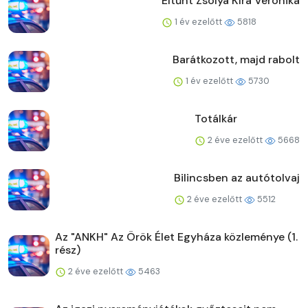
Eltűnt Zsólya Kíra Veronika
1 év ezelőtt
5818
Barátkozott, majd rabolt
1 év ezelőtt
5730
Totálkár
2 éve ezelőtt
5668
Bilincsben az autótolvaj
2 éve ezelőtt
5512
Az "ANKH" Az Örök Élet Egyháza közleménye (1.
rész)
2 éve ezelőtt
5463