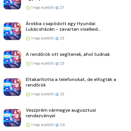
1 nap ezelőtt
27
Árokba csapódott egy Hyundai
Lukácsházán - zavartan viselked...
1 nap ezelőtt
23
A rendőrök ott segítenek, ahol tudnak
1 nap ezelőtt
23
Eltakarította a telefonokat, de elfogták a
rendőrök
1 nap ezelőtt
22
Veszprém vármegye augusztusi
rendezvényei
1 nap ezelőtt
24