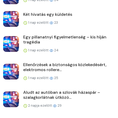
Két hivatás egy küldetés
1 nap ezelőtt
23
Egy pillanatnyi figyelmetlenség – kis híján
tragédia
1 nap ezelőtt
24
Ellenőrzések a biztonságos közlekedésért,
elektromos rollere...
1 nap ezelőtt
25
Aludt az autóban a szlovák házaspár –
szalagkorlátnak ütközö...
2 napja ezelőtt
29