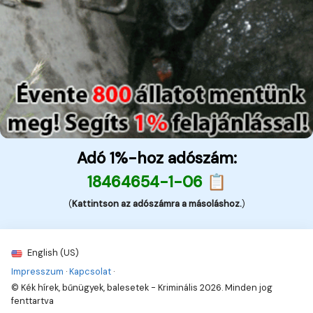
Adó 1%-hoz adószám:
18464654-1-06 📋
(
Kattintson az adószámra a másoláshoz.
)
English (US)
Impresszum
·
Kapcsolat
·
© Kék hírek, bűnügyek, balesetek - Kriminális 2026. Minden jog
fenttartva