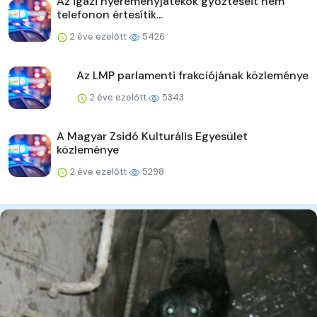
Az igazi nyereményjátékok győzteseit nem
telefonon értesítik...
2 éve ezelőtt
5426
Az LMP parlamenti frakciójának közleménye
2 éve ezelőtt
5343
A Magyar Zsidó Kulturális Egyesület
közleménye
2 éve ezelőtt
5298