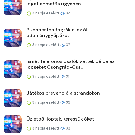
ingatlanmaffia ügyében...
3 napja ezelőtt
34
Budapesten fogták el az ál-
adománygyűjtőket
3 napja ezelőtt
32
Ismét telefonos csalók vették célba az
időseket Csongrád-Csa...
3 napja ezelőtt
31
Játékos prevenció a strandokon
3 napja ezelőtt
33
Üzletből loptak, keressük őket
3 napja ezelőtt
33