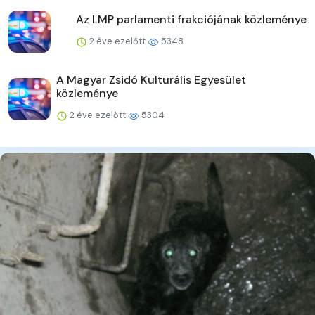
Az LMP parlamenti frakciójának közleménye
2 éve ezelőtt
5348
A Magyar Zsidó Kulturális Egyesület
közleménye
2 éve ezelőtt
5304