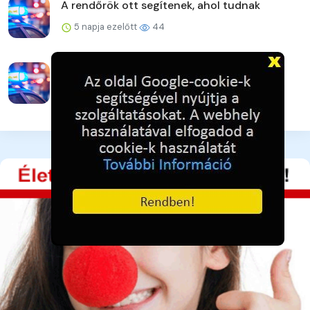
A rendőrök ott segítenek, ahol tudnak
5 napja ezelőtt
44
Eltakarította a telefonokat, de elfogták a
rendőrök
5 napja ezelőtt
44