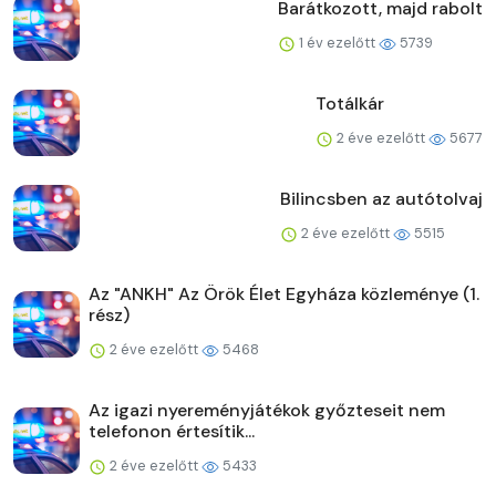
Barátkozott, majd rabolt
1 év ezelőtt
5739
Totálkár
2 éve ezelőtt
5677
Bilincsben az autótolvaj
2 éve ezelőtt
5515
Az "ANKH" Az Örök Élet Egyháza közleménye (1.
rész)
2 éve ezelőtt
5468
Az igazi nyereményjátékok győzteseit nem
telefonon értesítik...
2 éve ezelőtt
5433