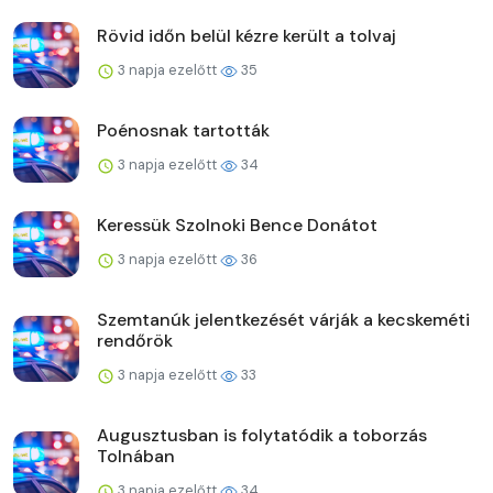
Rövid időn belül kézre került a tolvaj
3 napja ezelőtt
35
Poénosnak tartották
3 napja ezelőtt
34
Keressük Szolnoki Bence Donátot
3 napja ezelőtt
36
Szemtanúk jelentkezését várják a kecskeméti
rendőrök
3 napja ezelőtt
33
Augusztusban is folytatódik a toborzás
Tolnában
3 napja ezelőtt
34