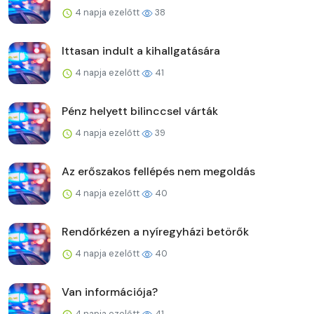
4 napja ezelőtt
38
Ittasan indult a kihallgatására
4 napja ezelőtt
41
Pénz helyett bilinccsel várták
4 napja ezelőtt
39
Az erőszakos fellépés nem megoldás
4 napja ezelőtt
40
Rendőrkézen a nyíregyházi betörők
4 napja ezelőtt
40
Van információja?
4 napja ezelőtt
41