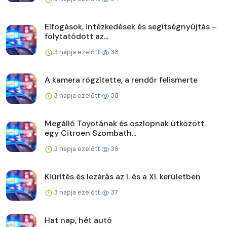
Elfogások, intézkedések és segítségnyújtás –
folytatódott az...
3 napja ezelőtt
38
A kamera rögzítette, a rendőr felismerte
3 napja ezelőtt
38
Megálló Toyotának és oszlopnak ütközött
egy Citroen Szombath...
3 napja ezelőtt
39
Kiürítés és lezárás az I. és a XI. kerületben
3 napja ezelőtt
37
Hat nap, hét autó