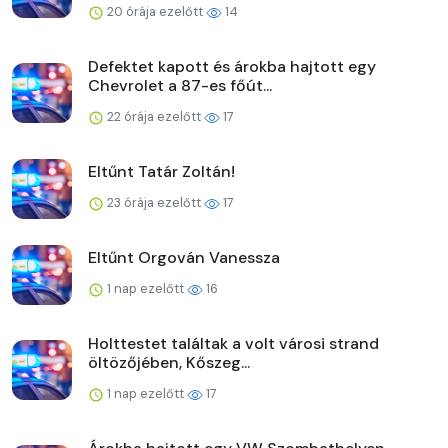
20 órája ezelőtt
14
Defektet kapott és árokba hajtott egy
Chevrolet a 87-es főút...
22 órája ezelőtt
17
Eltűnt Tatár Zoltán!
23 órája ezelőtt
17
Eltűnt Orgován Vanessza
1 nap ezelőtt
16
Holttestet találtak a volt városi strand
öltözőjében, Kőszeg...
1 nap ezelőtt
17