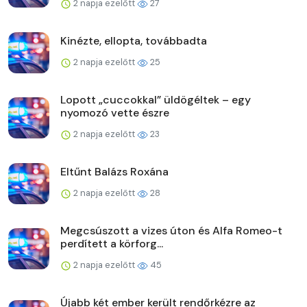
2 napja ezelőtt
27
Kinézte, ellopta, továbbadta
2 napja ezelőtt
25
Lopott „cuccokkal” üldögéltek – egy
nyomozó vette észre
2 napja ezelőtt
23
Eltűnt Balázs Roxána
2 napja ezelőtt
28
Megcsúszott a vizes úton és Alfa Romeo-t
perdített a körforg...
2 napja ezelőtt
45
Újabb két ember került rendőrkézre az