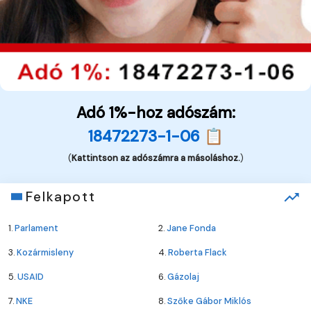
Adó 1%-hoz adószám:
18472273-1-06 📋
(
Kattintson az adószámra a másoláshoz.
)
Felkapott
1.
Parlament
2.
Jane Fonda
3.
Kozármisleny
4.
Roberta Flack
5.
USAID
6.
Gázolaj
7.
NKE
8.
Szőke Gábor Miklós