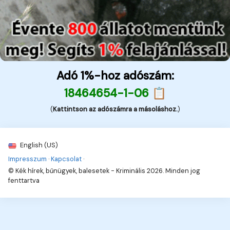
Adó 1%-hoz adószám:
18464654-1-06 📋
(
Kattintson az adószámra a másoláshoz.
)
English (US)
Impresszum
·
Kapcsolat
·
© Kék hírek, bűnügyek, balesetek - Kriminális 2026. Minden jog
fenttartva