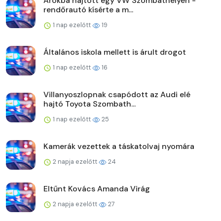
Árokba hajtott egy VW Szombathelyen -
rendőrautó kísérte a m...
1 nap ezelőtt
19
Általános iskola mellett is árult drogot
1 nap ezelőtt
16
Villanyoszlopnak csapódott az Audi elé
hajtó Toyota Szombath...
1 nap ezelőtt
25
Kamerák vezettek a táskatolvaj nyomára
2 napja ezelőtt
24
Eltűnt Kovács Amanda Virág
2 napja ezelőtt
27