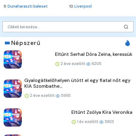
9.
Dunaharaszti baleset
10.
Liverpool
Népszerű
Eltűnt Serhal Dóra Zeina, keressük
2 éve ezelőtt
6205
Gyalogátkelőhelyen ütött el egy fiatal nőt egy
KIA Szombathe...
2 éve ezelőtt
5995
Eltűnt Zsólya Kíra Veronika
1 év ezelőtt
5823