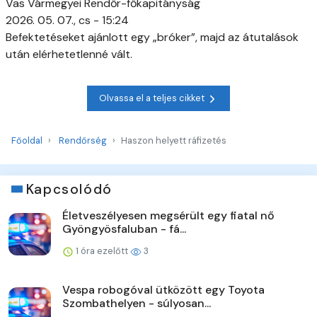
Vas Vármegyei Rendőr-főkapitányság
2026. 05. 07., cs - 15:24
Befektetéseket ajánlott egy „bróker”, majd az átutalások
után elérhetetlenné vált.
Olvassa el a teljes cikket
Főoldal
Rendőrség
Haszon helyett ráfizetés
Kapcsolódó
Életveszélyesen megsérült egy fiatal nő
Gyöngyösfaluban - fá...
1 óra ezelőtt
3
Vespa robogóval ütközött egy Toyota
Szombathelyen - súlyosan...