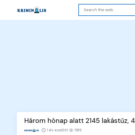
Három hónap alatt 2145 lakástűz, 4
1 év ezelőtt
1189