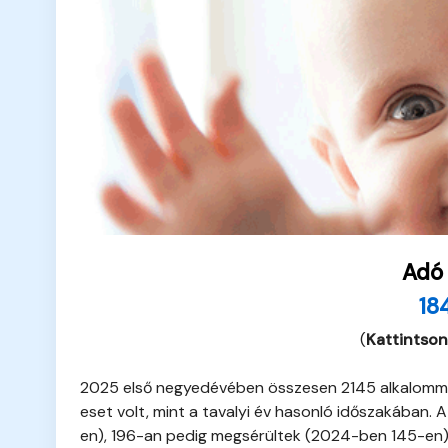
Adó
18
(
Kattintson
2025 első negyedévében összesen 2145 alkalommal 
eset volt, mint a tavalyi év hasonló időszakában.
en), 196-an pedig megsérültek (2024-ben 145-en)