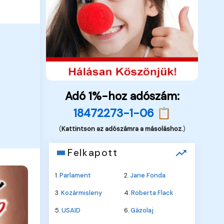
Adó 1%-hoz adószám:
18472273-1-06 📋
(
Kattintson az adószámra a másoláshoz.
)
Felkapott
1.
Parlament
2.
Jane Fonda
3.
Kozármisleny
4.
Roberta Flack
5.
USAID
6.
Gázolaj