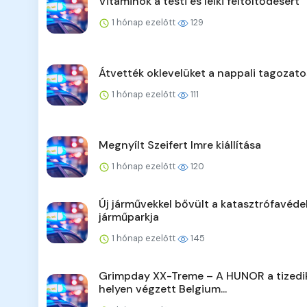
Vitaminok a testi és lelki feltöltődésért
1 hónap ezelőtt
129
Átvették oklevelüket a nappali tagozat
1 hónap ezelőtt
111
Megnyílt Szeifert Imre kiállítása
1 hónap ezelőtt
120
Új járművekkel bővült a katasztrófavéd
járműparkja
1 hónap ezelőtt
145
Grimpday XX-Treme – A HUNOR a tizedi
helyen végzett Belgium...