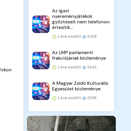
Az igazi
nyereményjátékok
győzteseit nem telefonon
értesítik...
2 éve ezelőtt
5426
Az LMP parlamenti
frakciójának közleménye
2 éve ezelőtt
5343
ófokon
A Magyar Zsidó Kulturális
Egyesület közleménye
2 éve ezelőtt
5298