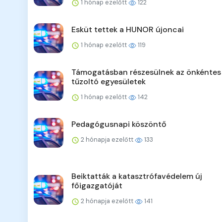
1 hónap ezelőtt
122
Esküt tettek a HUNOR újoncai
1 hónap ezelőtt
119
Támogatásban részesülnek az önkéntes
tűzoltó egyesületek
1 hónap ezelőtt
142
Pedagógusnapi köszöntő
2 hónapja ezelőtt
133
Beiktatták a katasztrófavédelem új
főigazgatóját
2 hónapja ezelőtt
141