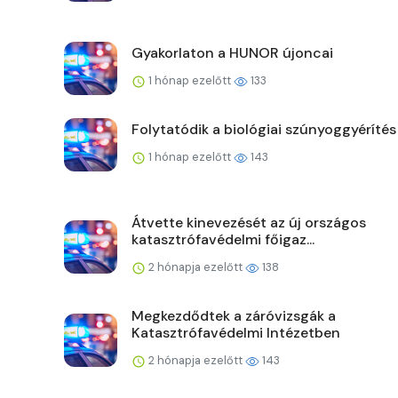
Gyakorlaton a HUNOR újoncai
1 hónap ezelőtt
133
Folytatódik a biológiai szúnyoggyérítés
1 hónap ezelőtt
143
Átvette kinevezését az új országos
katasztrófavédelmi főigaz...
2 hónapja ezelőtt
138
Megkezdődtek a záróvizsgák a
Katasztrófavédelmi Intézetben
2 hónapja ezelőtt
143