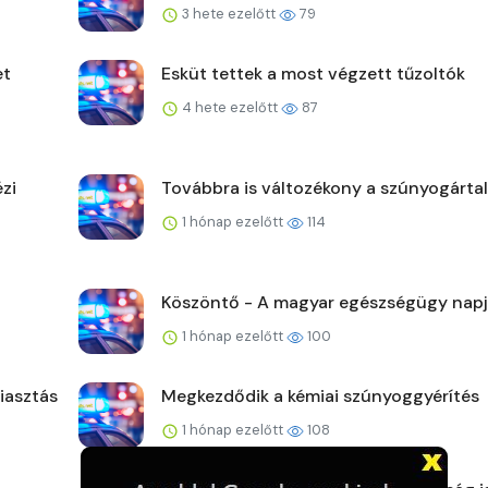
3 hete ezelőtt
79
et
Esküt tettek a most végzett tűzoltók
4 hete ezelőtt
87
zi
Továbbra is változékony a szúnyogárta
1 hónap ezelőtt
114
Köszöntő - A magyar egészségügy nap
1 hónap ezelőtt
100
iasztás
Megkezdődik a kémiai szúnyoggyérítés
1 hónap ezelőtt
108