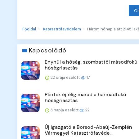
Ol
Főoldal
Katasztrófavédelem
Három hónap alatt 2145 laká
Kapcsolódó
Enyhül a hőség, szombattól másodfokú 
hőségriasztás
22 órája ezelőtt
17
Péntek éjfélig marad a harmadfokú
hőségriasztás
3 napja ezelőtt
22
Új igazgató a Borsod-Abaúj-Zemplén
Vármegyei Katasztrófavéde...