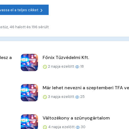
vassa el a teljes cikket
stűz, 46 halott és 196 sérült
lesz a
Főnix Tűzvédelmi Kft.
2 napja ezelőtt
18
Már lehet nevezni a szeptemberi TFA v
3 napja ezelőtt
25
Változékony a szúnyogártalom
4 napja ezelőtt
30