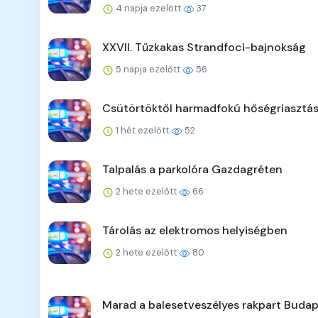
4 napja ezelőtt
37
XXVII. Tűzkakas Strandfoci-bajnokság
5 napja ezelőtt
56
Csütörtöktől harmadfokú hőségriasztá
1 hét ezelőtt
52
Talpalás a parkolóra Gazdagréten
2 hete ezelőtt
66
Tárolás az elektromos helyiségben
2 hete ezelőtt
80
Marad a balesetveszélyes rakpart Buda