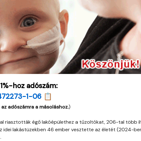
 1%-hoz adószám:
472273-1-06 📋
 az adószámra a másoláshoz.
)
riasztották égő lakóépülethez a tűzoltókat, 206-tal több i
 Az idei lakástüzekben 46 ember vesztette az életét (2024-be
.