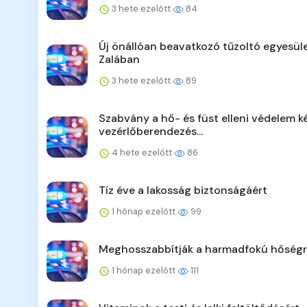
3 hete ezelőtt
84
Új önállóan beavatkozó tűzoltó egyesül
Zalában
3 hete ezelőtt
89
Szabvány a hő- és füst elleni védelem ké
vezérlőberendezés...
4 hete ezelőtt
86
Tíz éve a lakosság biztonságáért
1 hónap ezelőtt
99
Meghosszabbítják a harmadfokú hőségr
1 hónap ezelőtt
111