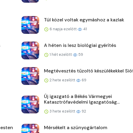
Túl közel voltak egymáshoz a kazlak
6 napja ezelőtt
41
s
A héten is lesz biológiai gyérítés
1 hét ezelőtt
59
Megtévesztés tűzoltó készülékekkel Si
2 hete ezelőtt
69
Új igazgató a Békés Vármegyei
Katasztrófavédelmi Igazgatóság...
3 hete ezelőtt
92
pesten
Mérsékelt a szúnyogártalom