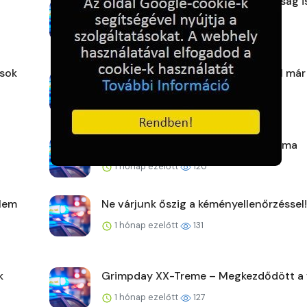
Az Országos Tűzmegelőzési Bizottság i
elismeri az ifjú tisz...
1 hónap ezelőtt
125
osok
Marad a hőségriasztás, szombattól már
harmadfokú lesz
1 hónap ezelőtt
105
Érkezik az idei év első nagy hőhulláma
1 hónap ezelőtt
120
elem
Ne várjunk őszig a kéményellenőrzéssel!
1 hónap ezelőtt
131
k
Grimpday XX-Treme – Megkezdődött a 
1 hónap ezelőtt
127