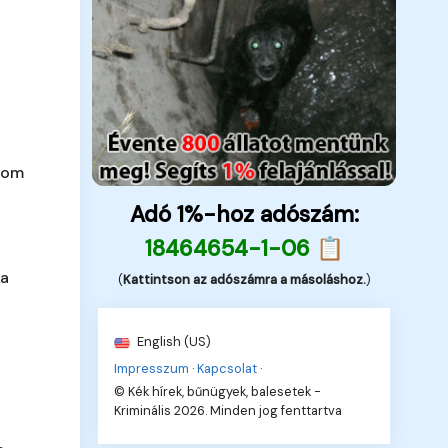
lom
Adó 1%-hoz adószám:
18464654-1-06 📋
ja
(
Kattintson az adószámra a másoláshoz.
)
English (US)
Impresszum
·
Kapcsolat
·
© Kék hírek, bűnügyek, balesetek -
Kriminális 2026. Minden jog fenttartva