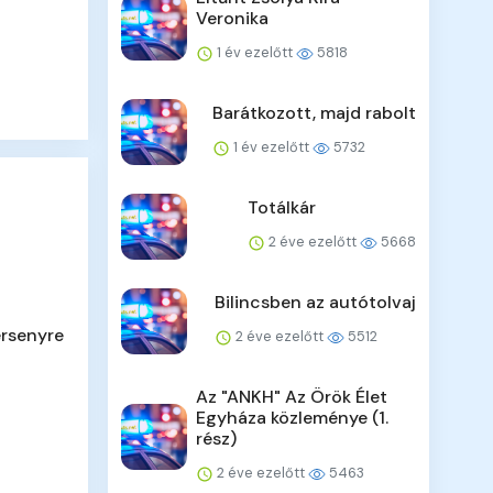
Veronika
1 év ezelőtt
5818
Barátkozott, majd rabolt
1 év ezelőtt
5732
Totálkár
2 éve ezelőtt
5668
Bilincsben az autótolvaj
ersenyre
2 éve ezelőtt
5512
Az "ANKH" Az Örök Élet
Egyháza közleménye (1.
rész)
2 éve ezelőtt
5463