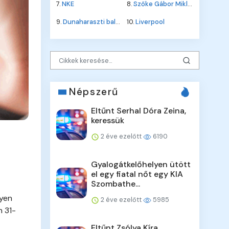
7.
NKE
8.
Szőke Gábor Miklós
9.
Dunaharaszti baleset
10.
Liverpool
Népszerű
Eltűnt Serhal Dóra Zeina,
keressük
2 éve ezelőtt
6190
Gyalogátkelőhelyen ütött
el egy fiatal nőt egy KIA
Szombathe...
lyen
2 éve ezelőtt
5985
n 31-
Eltűnt Zsólya Kíra