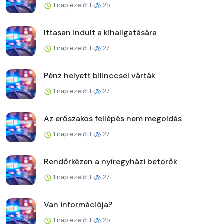
1 nap ezelőtt
25
Ittasan indult a kihallgatására
1 nap ezelőtt
27
Pénz helyett bilinccsel várták
1 nap ezelőtt
27
Az erőszakos fellépés nem megoldás
1 nap ezelőtt
27
Rendőrkézen a nyíregyházi betörők
1 nap ezelőtt
27
Van információja?
1 nap ezelőtt
25