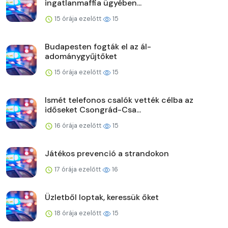
ingatlanmaffia ügyében...
15 órája ezelőtt
15
Budapesten fogták el az ál-
adománygyűjtőket
15 órája ezelőtt
15
Ismét telefonos csalók vették célba az
időseket Csongrád-Csa...
16 órája ezelőtt
15
Játékos prevenció a strandokon
17 órája ezelőtt
16
Üzletből loptak, keressük őket
18 órája ezelőtt
15