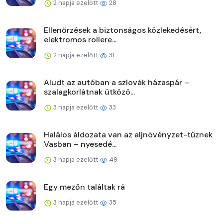
2 napja ezelőtt
28
Ellenőrzések a biztonságos közlekedésért,
elektromos rollere...
2 napja ezelőtt
31
Aludt az autóban a szlovák házaspár –
szalagkorlátnak ütközö...
3 napja ezelőtt
33
Halálos áldozata van az aljnövényzet-tűznek
Vasban – nyesedé...
3 napja ezelőtt
49
Egy mezőn találtak rá
3 napja ezelőtt
35