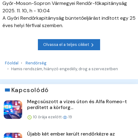
Győr-Moson-Sopron Vármegyei Rendőr-főkapitányság
2025. 11. 10., h - 10:04
A Győri Rendőrkapitányság büntetőeljárást indított egy 25
éves helyi férfival szemben.
Olvassa el a teljes cikket
Főoldal
Rendőrség
Hamis rendszám, hiányzó engedély, drog a szervezetben
Kapcsolódó
Megcsúszott a vizes úton és Alfa Romeo-t
perdített a körforg...
10 órája ezelőtt
19
Újabb két ember került rendőrkézre az