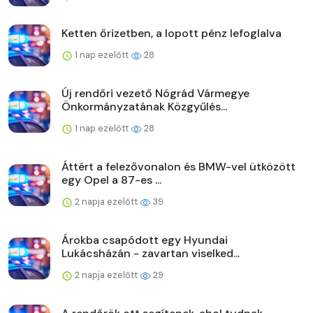
Ketten őrizetben, a lopott pénz lefoglalva
1 nap ezelőtt
28
Új rendőri vezető Nógrád Vármegye
Önkormányzatának Közgyűlés...
1 nap ezelőtt
28
Áttért a felezővonalon és BMW-vel ütközött
egy Opel a 87-es ...
2 napja ezelőtt
39
Árokba csapódott egy Hyundai
Lukácsházán - zavartan viselked...
2 napja ezelőtt
29