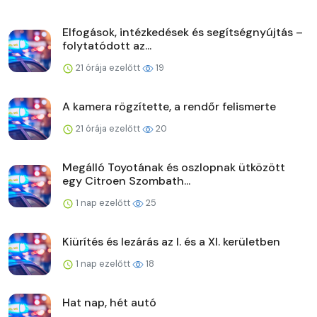
Elfogások, intézkedések és segítségnyújtás –
folytatódott az...
21 órája ezelőtt
19
A kamera rögzítette, a rendőr felismerte
21 órája ezelőtt
20
Megálló Toyotának és oszlopnak ütközött
egy Citroen Szombath...
1 nap ezelőtt
25
Kiürítés és lezárás az I. és a XI. kerületben
1 nap ezelőtt
18
Hat nap, hét autó