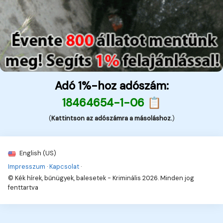
Adó 1%-hoz adószám:
18464654-1-06 📋
(
Kattintson az adószámra a másoláshoz.
)
English (US)
Impresszum
·
Kapcsolat
·
© Kék hírek, bűnügyek, balesetek - Kriminális 2026. Minden jog
fenttartva