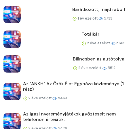
Barátkozott, majd rabolt
1 év ezelőtt
5733
Totálkár
2 éve ezelőtt
5669
Bilincsben az autótolvaj
2 éve ezelőtt
5512
Az "ANKH" Az Örök Élet Egyháza közleménye (1.
rész)
2 éve ezelőtt
5463
Az igazi nyereményjátékok győzteseit nem
telefonon értesítik...
2 éve ezelőtt
5426