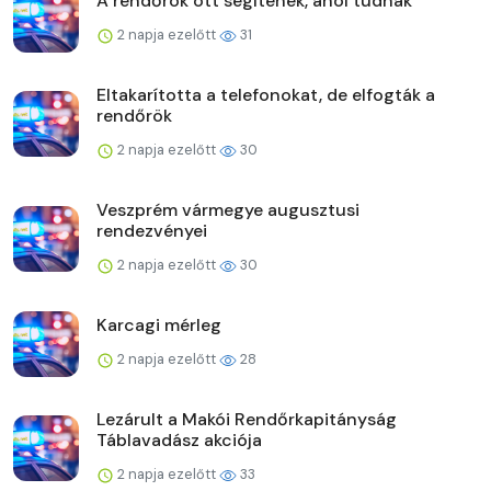
A rendőrök ott segítenek, ahol tudnak
2 napja ezelőtt
31
Eltakarította a telefonokat, de elfogták a
rendőrök
2 napja ezelőtt
30
Veszprém vármegye augusztusi
rendezvényei
2 napja ezelőtt
30
Karcagi mérleg
2 napja ezelőtt
28
Lezárult a Makói Rendőrkapitányság
Táblavadász akciója
2 napja ezelőtt
33