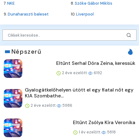
7.
NKE
8.
Szőke Gábor Miklós
9.
Dunaharaszti baleset
10.
Liverpool
Népszerű
Eltűnt Serhal Dóra Zeina, keressük
2 éve ezelőtt
6192
Gyalogátkelőhelyen ütött el egy fiatal nőt egy
KIA Szombathe...
2 éve ezelőtt
5986
Eltűnt Zsólya Kíra Veronika
1 év ezelőtt
5818