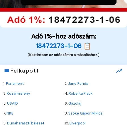
Adó 1%-hoz adószám:
18472273-1-06 📋
(
Kattintson az adószámra a másoláshoz.
)
Felkapott
1.
Parlament
2.
Jane Fonda
3.
Kozármisleny
4.
Roberta Flack
5.
USAID
6.
Gázolaj
7.
NKE
8.
Szőke Gábor Miklós
9.
Dunaharaszti baleset
10.
Liverpool