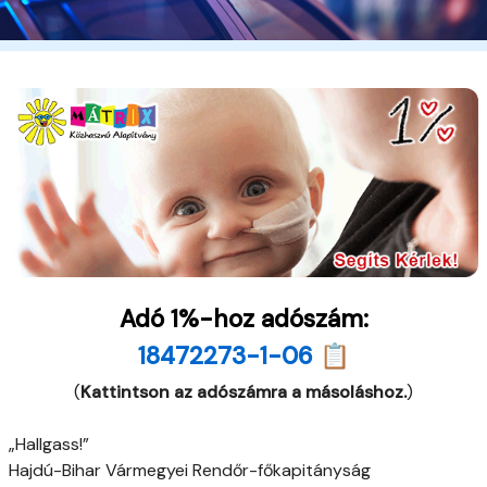
Adó 1%-hoz adószám:
18472273-1-06 📋
(
Kattintson az adószámra a másoláshoz.
)
„Hallgass!”
Hajdú-Bihar Vármegyei Rendőr-főkapitányság