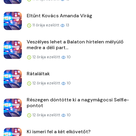
Eltűnt Kovács Amanda Virág
11 órája ezelőtt
13
Veszélyes lehet a Balaton hirtelen mélyülő
medre a déli part...
12 órája ezelőtt
10
Rátaláltak
12 órája ezelőtt
10
Részegen döntötte ki a nagymágocsi Selfie-
pontot
12 órája ezelőtt
10
Ki ismeri fel a két elkövetőt?