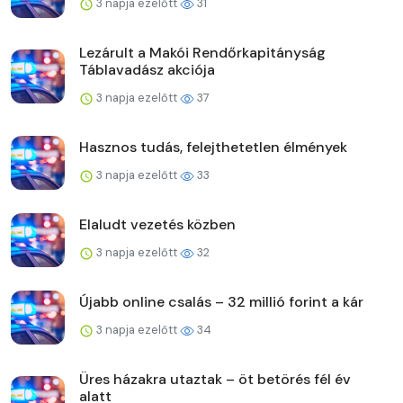
3 napja ezelőtt
31
Lezárult a Makói Rendőrkapitányság
Táblavadász akciója
3 napja ezelőtt
37
Hasznos tudás, felejthetetlen élmények
3 napja ezelőtt
33
Elaludt vezetés közben
3 napja ezelőtt
32
Újabb online csalás – 32 millió forint a kár
3 napja ezelőtt
34
Üres házakra utaztak – öt betörés fél év
alatt