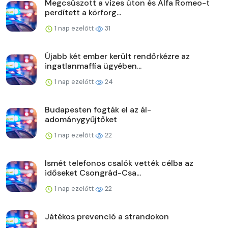
Megcsúszott a vizes úton és Alfa Romeo-t
perdített a körforg...
1 nap ezelőtt
31
Újabb két ember került rendőrkézre az
ingatlanmaffia ügyében...
1 nap ezelőtt
24
Budapesten fogták el az ál-
adománygyűjtőket
1 nap ezelőtt
22
Ismét telefonos csalók vették célba az
időseket Csongrád-Csa...
1 nap ezelőtt
22
Játékos prevenció a strandokon