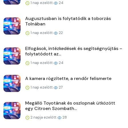
1 nap ezelőtt
24
Augusztusban is folytatódik a toborzás
Tolnában
1 nap ezelőtt
22
Elfogások, intézkedések és segítségnyújtás –
folytatódott az...
1 nap ezelőtt
24
A kamera rögzítette, a rendőr felismerte
1 nap ezelőtt
27
Megálló Toyotának és oszlopnak ütközött
egy Citroen Szombath...
2 napja ezelőtt
28