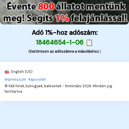
Adó 1%-hoz adószám:
18464654-1-06 📋
(
Kattintson az adószámra a másoláshoz.
)
English (US)
Impresszum
·
Kapcsolat
·
© Kék hírek, bűnügyek, balesetek - Kriminális 2026. Minden jog
fenttartva