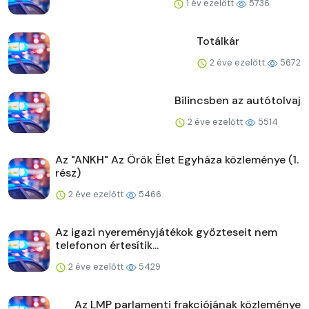
1 év ezelőtt
5736
Totálkár
2 éve ezelőtt
5672
Bilincsben az autótolvaj
2 éve ezelőtt
5514
Az "ANKH" Az Örök Élet Egyháza közleménye (1.
rész)
2 éve ezelőtt
5466
Az igazi nyereményjátékok győzteseit nem
telefonon értesítik...
2 éve ezelőtt
5429
Az LMP parlamenti frakciójának közleménye