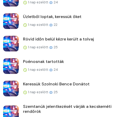
1 nap ezelőtt
24
Üzletből loptak, keressük őket
1 nap ezelőtt
22
Rövid időn belül kézre került a tolvaj
1 nap ezelőtt
25
Poénosnak tartották
1 nap ezelőtt
24
Keressük Szolnoki Bence Donátot
1 nap ezelőtt
25
Szemtanúk jelentkezését várják a kecskeméti
rendőrök