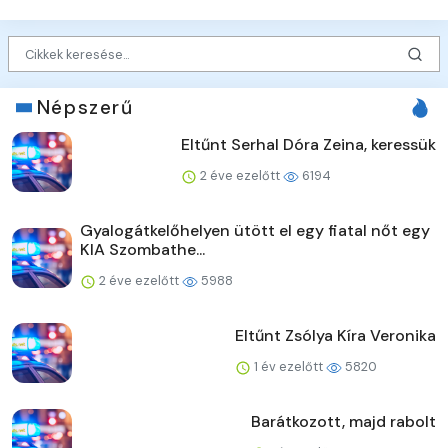
Népszerű
Eltűnt Serhal Dóra Zeina, keressük
2 éve ezelőtt
6194
Gyalogátkelőhelyen ütött el egy fiatal nőt egy
KIA Szombathe...
2 éve ezelőtt
5988
Eltűnt Zsólya Kíra Veronika
1 év ezelőtt
5820
Barátkozott, majd rabolt