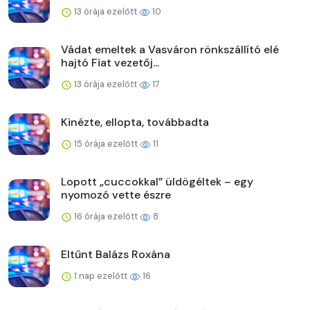
13 órája ezelőtt
10
Vádat emeltek a Vasváron rönkszállító elé
hajtó Fiat vezetőj...
13 órája ezelőtt
17
Kinézte, ellopta, továbbadta
15 órája ezelőtt
11
Lopott „cuccokkal” üldögéltek – egy
nyomozó vette észre
16 órája ezelőtt
8
Eltűnt Balázs Roxána
1 nap ezelőtt
16