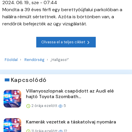
2024. 06. 19., sze - 07:44
Mondta a 39 éves férfi egy berettyóújfalui parkolóban a
halálra rémült sértettnek. Azóta is börtönben van, a
rendőrök befejezték az ügy vizsgálatát.
Olvassa el a teljes cikket
Főoldal
Rendőrség
„Hallgass!”
Kapcsolódó
Villanyoszlopnak csapódott az Audi elé
hajtó Toyota Szombath...
2 órája ezelőtt
5
Kamerák vezettek a táskatolvaj nyomára
11 órája ezelőtt
12