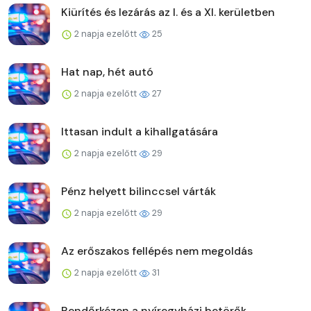
Kiürítés és lezárás az I. és a XI. kerületben
2 napja ezelőtt
25
Hat nap, hét autó
2 napja ezelőtt
27
Ittasan indult a kihallgatására
2 napja ezelőtt
29
Pénz helyett bilinccsel várták
2 napja ezelőtt
29
Az erőszakos fellépés nem megoldás
2 napja ezelőtt
31
Rendőrkézen a nyíregyházi betörők