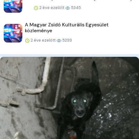
2 éve ezelőtt
5345
A Magyar Zsidó Kulturális Egyesület
közleménye
2 éve ezelőtt
5299