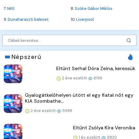
7.
NKE
8.
Szőke Gábor Miklós
9.
Dunaharaszti baleset
10.
Liverpool
Népszerű
Eltűnt Serhal Dóra Zeina, keressük
2 éve ezelőtt
6196
Gyalogátkelőhelyen ütött el egy fiatal nőt egy
KIA Szombathe...
2 éve ezelőtt
5988
Eltűnt Zsólya Kíra Veronika
1 év ezelőtt
5820