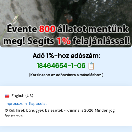
Adó 1%-hoz adószám:
18464654-1-06 📋
(
Kattintson az adószámra a másoláshoz.
)
English (US)
Impresszum
·
Kapcsolat
·
© Kék hírek, bűnügyek, balesetek - Kriminális 2026. Minden jog
fenttartva