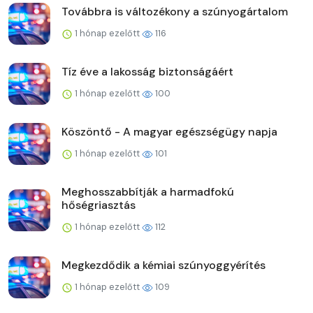
Továbbra is változékony a szúnyogártalom
1 hónap ezelőtt
116
Tíz éve a lakosság biztonságáért
1 hónap ezelőtt
100
Köszöntő - A magyar egészségügy napja
1 hónap ezelőtt
101
Meghosszabbítják a harmadfokú
hőségriasztás
1 hónap ezelőtt
112
Megkezdődik a kémiai szúnyoggyérítés
1 hónap ezelőtt
109