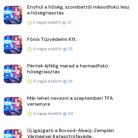
Enyhül a hőség, szombattól másodfokú lesz
a hőségriasztás
2 napja ezelőtt
27
Főnix Tűzvédelmi Kft.
4 napja ezelőtt
25
Péntek éjfélig marad a harmadfokú
hőségriasztás
4 napja ezelőtt
29
Már lehet nevezni a szeptemberi TFA
versenyre
4 napja ezelőtt
34
Új igazgató a Borsod-Abaúj-Zemplén
Vármegyei Katasztrófavéde...