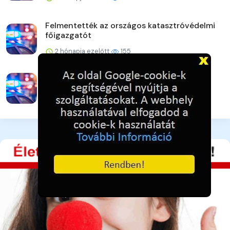
Felmentették az országos katasztróvédelmi
főigazgatót
2 hónapja ezelőtt
155
Nincs jelentős szúnyogártalom
2 hónapja ezelőtt
146