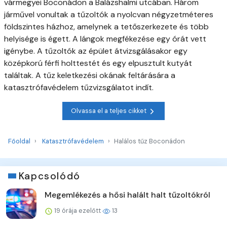
vármegyei Boconádon a Balázshalmi utcában. Három
járművel vonultak a tűzoltók a nyolcvan négyzetméteres
földszintes házhoz, amelynek a tetőszerkezete és több
helyisége is égett. A lángok megfékezése egy órát vett
igénybe. A tűzoltók az épület átvizsgálásakor egy
középkorú férfi holttestét és egy elpusztult kutyát
találtak. A tűz keletkezési okának feltárására a
katasztrófavédelem tűzvizsgálatot indít.
Olvassa el a teljes cikket
Főoldal
Katasztrófavédelem
Halálos tűz Boconádon
Kapcsolódó
Megemlékezés a hősi halált halt tűzoltókról
19 órája ezelőtt
13