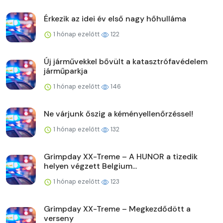
Érkezik az idei év első nagy hőhulláma
1 hónap ezelőtt
122
Új járművekkel bővült a katasztrófavédelem
járműparkja
1 hónap ezelőtt
146
Ne várjunk őszig a kéményellenőrzéssel!
1 hónap ezelőtt
132
Grimpday XX-Treme – A HUNOR a tizedik
helyen végzett Belgium...
1 hónap ezelőtt
123
Grimpday XX-Treme – Megkezdődött a
verseny