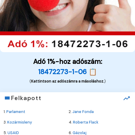
Adó 1%-hoz adószám:
18472273-1-06 📋
(
Kattintson az adószámra a másoláshoz.
)
Felkapott
1.
Parlament
2.
Jane Fonda
3.
Kozármisleny
4.
Roberta Flack
5.
USAID
6.
Gázolaj