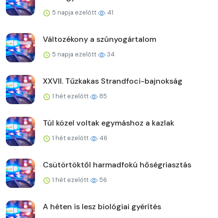
5 napja ezelőtt
41
Változékony a szúnyogártalom
5 napja ezelőtt
34
XXVII. Tűzkakas Strandfoci-bajnokság
1 hét ezelőtt
85
Túl közel voltak egymáshoz a kazlak
1 hét ezelőtt
46
Csütörtöktől harmadfokú hőségriasztás
1 hét ezelőtt
56
A héten is lesz biológiai gyérítés