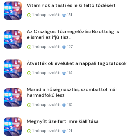
Vitaminok a testi és lelki feltöltődésért
1 hónap ezelőtt
131
Az Országos Tűzmegelőzési Bizottság is
elismeri az ifjú tisz...
1 hónap ezelőtt
127
Átvették oklevelüket a nappali tagozatosok
1 hónap ezelőtt
114
Marad a hőségriasztás, szombattól már
harmadfokú lesz
1 hónap ezelőtt
110
Megnyílt Szeifert Imre kiállítása
1 hónap ezelőtt
121