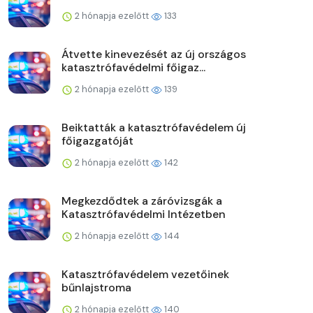
2 hónapja ezelőtt
133
Átvette kinevezését az új országos
katasztrófavédelmi főigaz...
2 hónapja ezelőtt
139
Beiktatták a katasztrófavédelem új
főigazgatóját
2 hónapja ezelőtt
142
Megkezdődtek a záróvizsgák a
Katasztrófavédelmi Intézetben
2 hónapja ezelőtt
144
Katasztrófavédelem vezetőinek
bűnlajstroma
2 hónapja ezelőtt
140