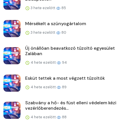
3 hete ezelőtt
85
Mérsékelt a szúnyogártalom
3 hete ezelőtt
80
Új önállóan beavatkozó tűzoltó egyesület
Zalában
4 hete ezelőtt
94
Esküt tettek a most végzett tűzoltók
4 hete ezelőtt
89
Szabvány a hő- és füst elleni védelem kézi
vezérlőberendezés...
4 hete ezelőtt
88