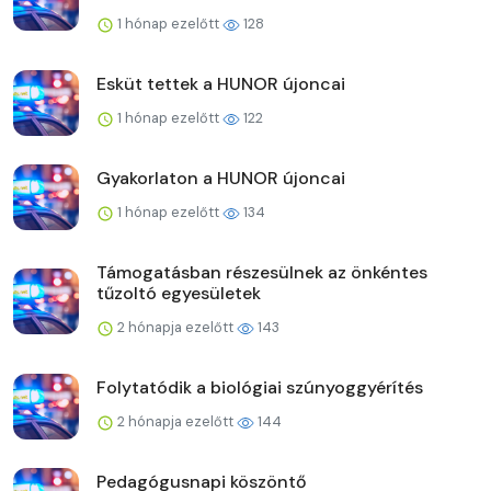
1 hónap ezelőtt
128
Esküt tettek a HUNOR újoncai
1 hónap ezelőtt
122
Gyakorlaton a HUNOR újoncai
1 hónap ezelőtt
134
Támogatásban részesülnek az önkéntes
tűzoltó egyesületek
2 hónapja ezelőtt
143
Folytatódik a biológiai szúnyoggyérítés
2 hónapja ezelőtt
144
Pedagógusnapi köszöntő