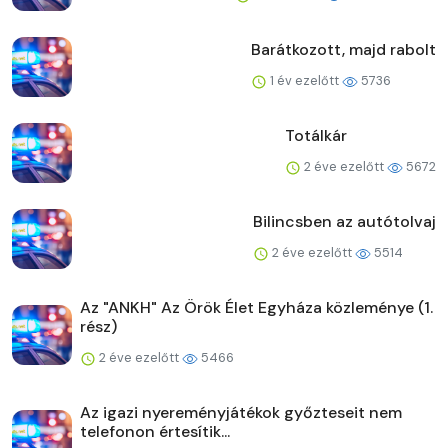
Barátkozott, majd rabolt
1 év ezelőtt
5736
Totálkár
2 éve ezelőtt
5672
Bilincsben az autótolvaj
2 éve ezelőtt
5514
Az "ANKH" Az Örök Élet Egyháza közleménye (1.
rész)
2 éve ezelőtt
5466
Az igazi nyereményjátékok győzteseit nem
telefonon értesítik...