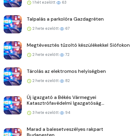
1 hét ezelőtt
63
Talpalás a parkolóra Gazdagréten
2 hete ezelőtt
67
Megtévesztés tűzoltó készülékekkel Siófokon
2 hete ezelőtt
72
Tárolás az elektromos helyiségben
2 hete ezelőtt
82
Új igazgató a Békés Vármegyei
Katasztrófavédelmi Igazgatóság...
3 hete ezelőtt
94
Marad a balesetveszélyes rakpart
Budapesten