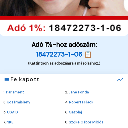
Adó 1%-hoz adószám:
18472273-1-06 📋
(
Kattintson az adószámra a másoláshoz.
)
Felkapott
1.
Parlament
2.
Jane Fonda
3.
Kozármisleny
4.
Roberta Flack
5.
USAID
6.
Gázolaj
7.
NKE
8.
Szőke Gábor Miklós