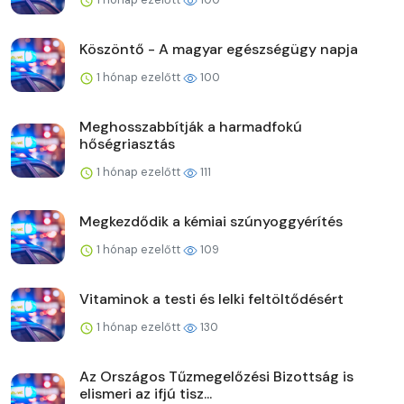
Köszöntő - A magyar egészségügy napja
1 hónap ezelőtt
100
Meghosszabbítják a harmadfokú
hőségriasztás
1 hónap ezelőtt
111
Megkezdődik a kémiai szúnyoggyérítés
1 hónap ezelőtt
109
Vitaminok a testi és lelki feltöltődésért
1 hónap ezelőtt
130
Az Országos Tűzmegelőzési Bizottság is
elismeri az ifjú tisz...