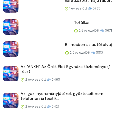
Barátkozott, majd rabolt
1 év ezelőtt
5735
Totálkár
2 éve ezelőtt
5671
Bilincsben az autótolvaj
2 éve ezelőtt
5513
Az "ANKH" Az Örök Élet Egyháza közleménye (1.
rész)
2 éve ezelőtt
5465
Az igazi nyereményjátékok győzteseit nem
telefonon értesítik...
2 éve ezelőtt
5427