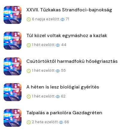
XXVII. Tűzkakas Strandfoci-bajnokság
6 napja ezelőtt
71
Túl közel voltak egymáshoz a kazlak
1 hét ezelőtt
44
Csütörtöktől harmadfokú hőségriasztás
1 hét ezelőtt
55
A héten is lesz biológiai gyérítés
1 hét ezelőtt
62
Talpalás a parkolóra Gazdagréten
2 hete ezelőtt
66