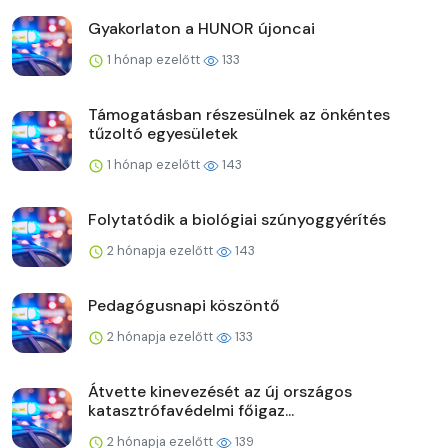
Gyakorlaton a HUNOR újoncai
1 hónap ezelőtt
133
Támogatásban részesülnek az önkéntes
tűzoltó egyesületek
1 hónap ezelőtt
143
Folytatódik a biológiai szúnyoggyérítés
2 hónapja ezelőtt
143
Pedagógusnapi köszöntő
2 hónapja ezelőtt
133
Átvette kinevezését az új országos
katasztrófavédelmi főigaz...
2 hónapja ezelőtt
139