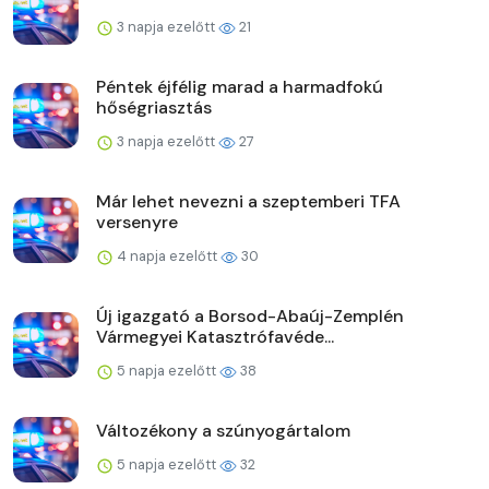
3 napja ezelőtt
21
Péntek éjfélig marad a harmadfokú
hőségriasztás
3 napja ezelőtt
27
Már lehet nevezni a szeptemberi TFA
versenyre
4 napja ezelőtt
30
Új igazgató a Borsod-Abaúj-Zemplén
Vármegyei Katasztrófavéde...
5 napja ezelőtt
38
Változékony a szúnyogártalom
5 napja ezelőtt
32