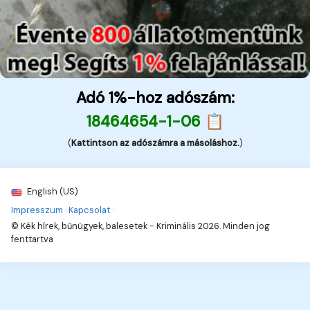
Adó 1%-hoz adószám:
18464654-1-06 📋
(
Kattintson az adószámra a másoláshoz.
)
English (US)
Impresszum
·
Kapcsolat
·
© Kék hírek, bűnügyek, balesetek - Kriminális 2026. Minden jog
fenttartva