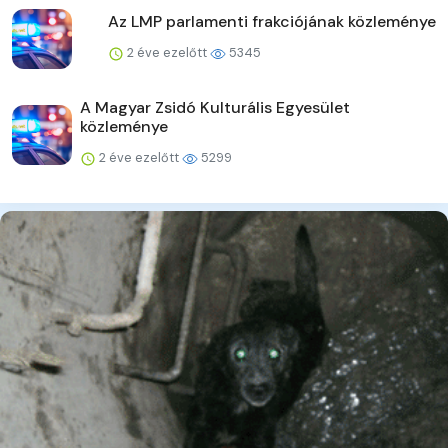
Az LMP parlamenti frakciójának közleménye
2 éve ezelőtt
5345
A Magyar Zsidó Kulturális Egyesület
közleménye
2 éve ezelőtt
5299