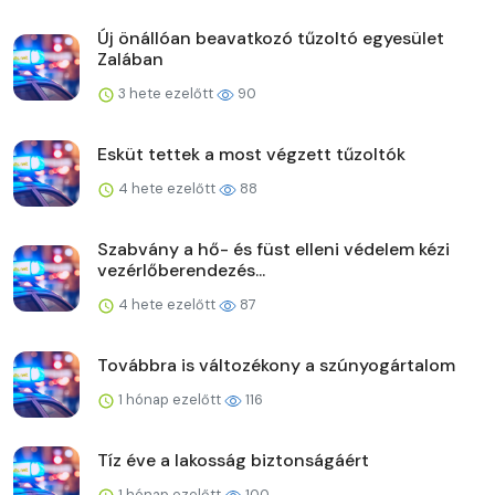
Új önállóan beavatkozó tűzoltó egyesület
Zalában
3 hete ezelőtt
90
Esküt tettek a most végzett tűzoltók
4 hete ezelőtt
88
Szabvány a hő- és füst elleni védelem kézi
vezérlőberendezés...
4 hete ezelőtt
87
Továbbra is változékony a szúnyogártalom
1 hónap ezelőtt
116
Tíz éve a lakosság biztonságáért
1 hónap ezelőtt
100