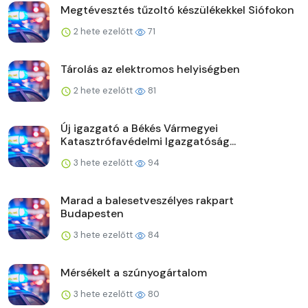
Megtévesztés tűzoltó készülékekkel Siófokon
2 hete ezelőtt
71
Tárolás az elektromos helyiségben
2 hete ezelőtt
81
Új igazgató a Békés Vármegyei
Katasztrófavédelmi Igazgatóság...
3 hete ezelőtt
94
Marad a balesetveszélyes rakpart
Budapesten
3 hete ezelőtt
84
Mérsékelt a szúnyogártalom
3 hete ezelőtt
80