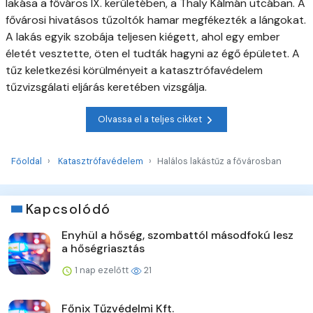
lakása a főváros IX. kerületében, a Thaly Kálmán utcában. A
fővárosi hivatásos tűzoltók hamar megfékezték a lángokat.
A lakás egyik szobája teljesen kiégett, ahol egy ember
életét vesztette, öten el tudták hagyni az égő épületet. A
tűz keletkezési körülményeit a katasztrófavédelem
tűzvizsgálati eljárás keretében vizsgálja.
Olvassa el a teljes cikket
Főoldal
Katasztrófavédelem
Halálos lakástűz a fővárosban
Kapcsolódó
Enyhül a hőség, szombattól másodfokú lesz
a hőségriasztás
1 nap ezelőtt
21
Főnix Tűzvédelmi Kft.