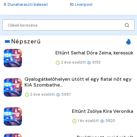
9.
Dunaharaszti baleset
10.
Liverpool
Népszerű
Eltűnt Serhal Dóra Zeina, keressük
2 éve ezelőtt
6193
Gyalogátkelőhelyen ütött el egy fiatal nőt egy
KIA Szombathe...
2 éve ezelőtt
5987
Eltűnt Zsólya Kíra Veronika
1 év ezelőtt
5820