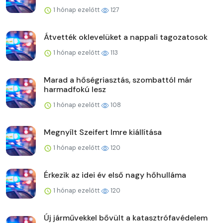
1 hónap ezelőtt
127
Átvették oklevelüket a nappali tagozatosok
1 hónap ezelőtt
113
Marad a hőségriasztás, szombattól már
harmadfokú lesz
1 hónap ezelőtt
108
Megnyílt Szeifert Imre kiállítása
1 hónap ezelőtt
120
Érkezik az idei év első nagy hőhulláma
1 hónap ezelőtt
120
Új járművekkel bővült a katasztrófavédelem