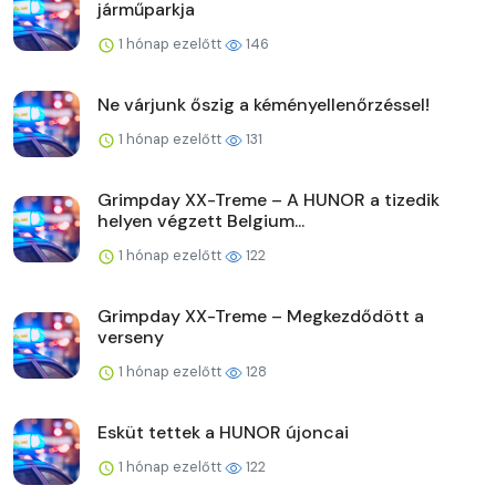
járműparkja
1 hónap ezelőtt
146
Ne várjunk őszig a kéményellenőrzéssel!
1 hónap ezelőtt
131
Grimpday XX-Treme – A HUNOR a tizedik
helyen végzett Belgium...
1 hónap ezelőtt
122
Grimpday XX-Treme – Megkezdődött a
verseny
1 hónap ezelőtt
128
Esküt tettek a HUNOR újoncai
1 hónap ezelőtt
122