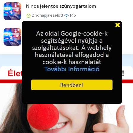
Nincs jelentős szúnyogártalom
2 hónapja ezelőtt
145
Konferencia a tűzvédelmi kockázatokról
2 hónapja ezelőtt
142