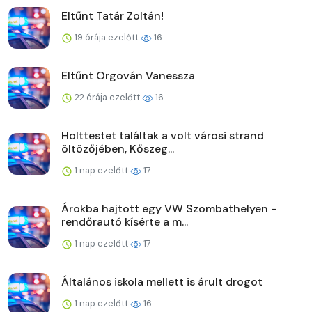
Eltűnt Tatár Zoltán!
19 órája ezelőtt
16
Eltűnt Orgován Vanessza
22 órája ezelőtt
16
Holttestet találtak a volt városi strand
öltözőjében, Kőszeg...
1 nap ezelőtt
17
Árokba hajtott egy VW Szombathelyen -
rendőrautó kísérte a m...
1 nap ezelőtt
17
Általános iskola mellett is árult drogot
1 nap ezelőtt
16