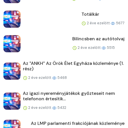
Totálkár
2 éve ezelőtt
5677
Bilincsben az autótolvaj
2 éve ezelőtt
5515
Az "ANKH" Az Örök Élet Egyháza közleménye (1.
rész)
2 éve ezelőtt
5468
Az igazi nyereményjátékok győzteseit nem
telefonon értesítik...
2 éve ezelőtt
5432
Az LMP parlamenti frakciójának közleménye