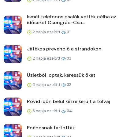
Ismét telefonos csalók vették célba az
időseket Csongrád-Csa...
2 napja ezelőtt
31
Játékos prevenció a strandokon
2 napja ezelőtt
33
Üzletből loptak, keressük őket
3 napja ezelőtt
32
Rövid időn belül kézre került a tolvaj
3 napja ezelőtt
34
Poénosnak tartották