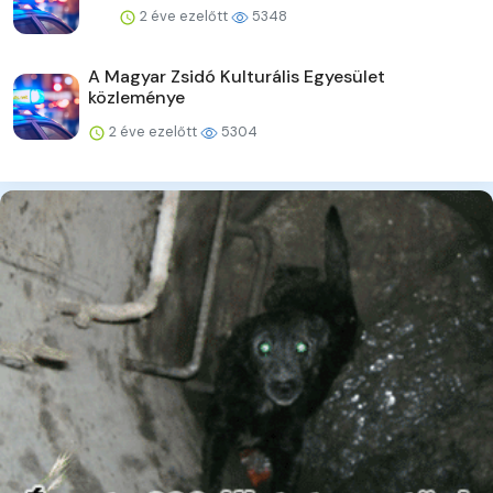
2 éve ezelőtt
5348
A Magyar Zsidó Kulturális Egyesület
közleménye
2 éve ezelőtt
5304