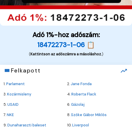
Adó 1%-hoz adószám:
18472273-1-06 📋
(
Kattintson az adószámra a másoláshoz.
)
Felkapott
1.
Parlament
2.
Jane Fonda
3.
Kozármisleny
4.
Roberta Flack
5.
USAID
6.
Gázolaj
7.
NKE
8.
Szőke Gábor Miklós
9.
Dunaharaszti baleset
10.
Liverpool