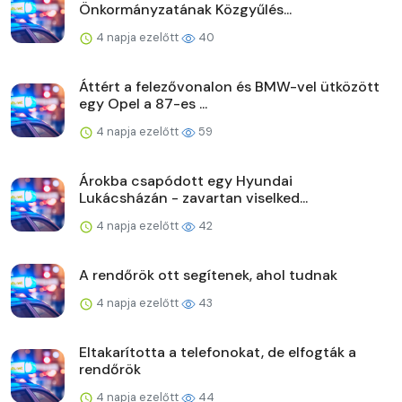
Önkormányzatának Közgyűlés...
4 napja ezelőtt
40
Áttért a felezővonalon és BMW-vel ütközött
egy Opel a 87-es ...
4 napja ezelőtt
59
Árokba csapódott egy Hyundai
Lukácsházán - zavartan viselked...
4 napja ezelőtt
42
A rendőrök ott segítenek, ahol tudnak
4 napja ezelőtt
43
Eltakarította a telefonokat, de elfogták a
rendőrök
4 napja ezelőtt
44