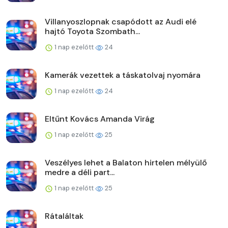
Villanyoszlopnak csapódott az Audi elé
hajtó Toyota Szombath...
1 nap ezelőtt
24
Kamerák vezettek a táskatolvaj nyomára
1 nap ezelőtt
24
Eltűnt Kovács Amanda Virág
1 nap ezelőtt
25
Veszélyes lehet a Balaton hirtelen mélyülő
medre a déli part...
1 nap ezelőtt
25
Rátaláltak