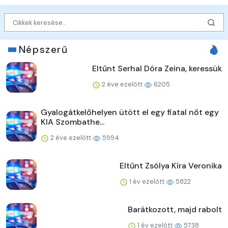
Népszerű
Eltűnt Serhal Dóra Zeina, keressük
2 éve ezelőtt
6205
Gyalogátkelőhelyen ütött el egy fiatal nőt egy
KIA Szombathe...
2 éve ezelőtt
5994
Eltűnt Zsólya Kíra Veronika
1 év ezelőtt
5822
Barátkozott, majd rabolt
1 év ezelőtt
5738