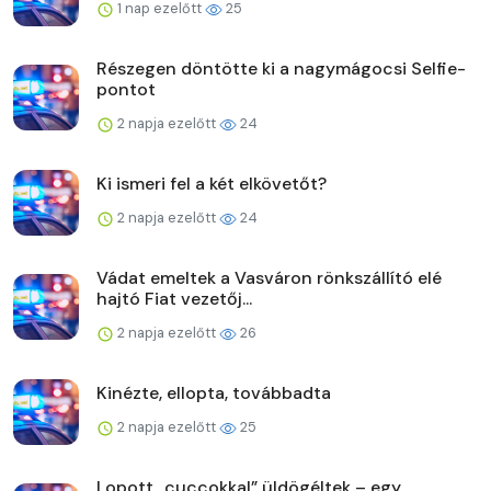
1 nap ezelőtt
25
Részegen döntötte ki a nagymágocsi Selfie-
pontot
2 napja ezelőtt
24
Ki ismeri fel a két elkövetőt?
2 napja ezelőtt
24
Vádat emeltek a Vasváron rönkszállító elé
hajtó Fiat vezetőj...
2 napja ezelőtt
26
Kinézte, ellopta, továbbadta
2 napja ezelőtt
25
Lopott „cuccokkal” üldögéltek – egy