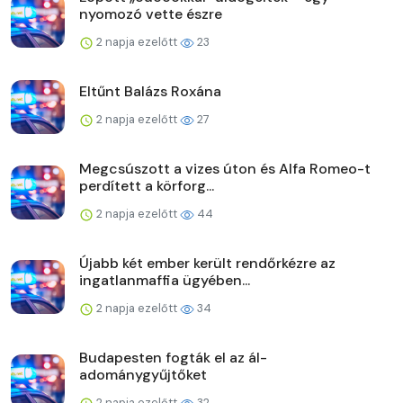
nyomozó vette észre
2 napja ezelőtt
23
Eltűnt Balázs Roxána
2 napja ezelőtt
27
Megcsúszott a vizes úton és Alfa Romeo-t
perdített a körforg...
2 napja ezelőtt
44
Újabb két ember került rendőrkézre az
ingatlanmaffia ügyében...
2 napja ezelőtt
34
Budapesten fogták el az ál-
adománygyűjtőket
2 napja ezelőtt
32