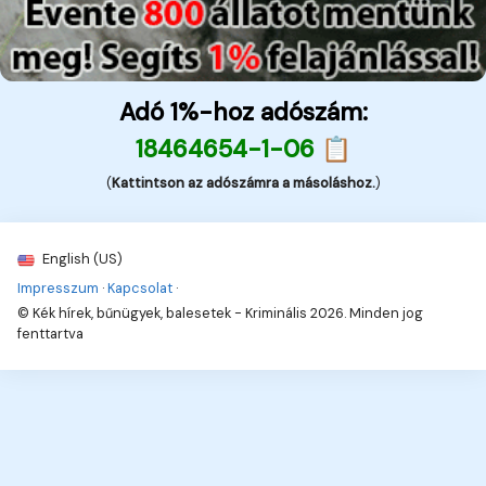
Adó 1%-hoz adószám:
18464654-1-06 📋
(
Kattintson az adószámra a másoláshoz.
)
English (US)
Impresszum
·
Kapcsolat
·
© Kék hírek, bűnügyek, balesetek - Kriminális 2026. Minden jog
fenttartva