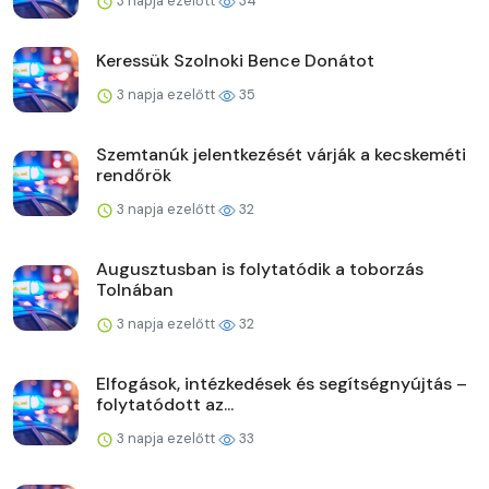
3 napja ezelőtt
34
Keressük Szolnoki Bence Donátot
3 napja ezelőtt
35
Szemtanúk jelentkezését várják a kecskeméti
rendőrök
3 napja ezelőtt
32
Augusztusban is folytatódik a toborzás
Tolnában
3 napja ezelőtt
32
Elfogások, intézkedések és segítségnyújtás –
folytatódott az...
3 napja ezelőtt
33