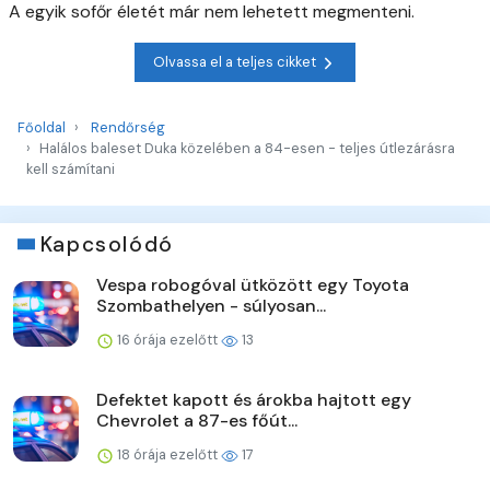
A egyik sofőr életét már nem lehetett megmenteni.
Olvassa el a teljes cikket
Főoldal
Rendőrség
Halálos baleset Duka közelében a 84-esen - teljes útlezárásra
kell számítani
Kapcsolódó
Vespa robogóval ütközött egy Toyota
Szombathelyen - súlyosan...
16 órája ezelőtt
13
Defektet kapott és árokba hajtott egy
Chevrolet a 87-es főút...
18 órája ezelőtt
17