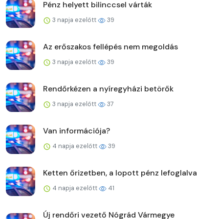
Pénz helyett bilinccsel várták
3 napja ezelőtt
39
Az erőszakos fellépés nem megoldás
3 napja ezelőtt
39
Rendőrkézen a nyíregyházi betörők
3 napja ezelőtt
37
Van információja?
4 napja ezelőtt
39
Ketten őrizetben, a lopott pénz lefoglalva
4 napja ezelőtt
41
Új rendőri vezető Nógrád Vármegye