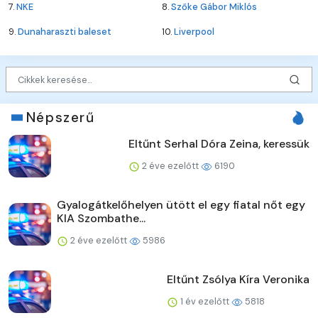
7.
NKE
8.
Szőke Gábor Miklós
9.
Dunaharaszti baleset
10.
Liverpool
Népszerű
Eltűnt Serhal Dóra Zeina, keressük
2 éve ezelőtt
6190
Gyalogátkelőhelyen ütött el egy fiatal nőt egy
KIA Szombathe...
2 éve ezelőtt
5986
Eltűnt Zsólya Kíra Veronika
1 év ezelőtt
5818