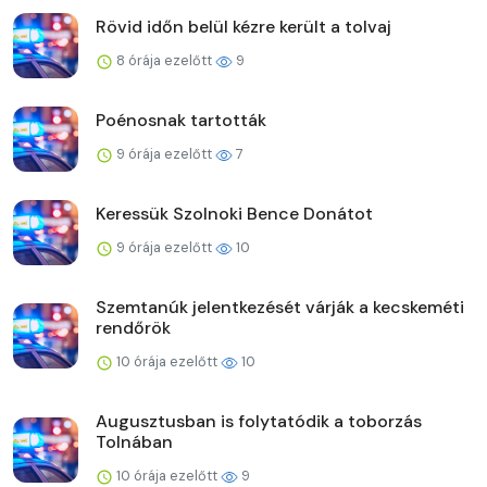
Rövid időn belül kézre került a tolvaj
8 órája ezelőtt
9
Poénosnak tartották
9 órája ezelőtt
7
Keressük Szolnoki Bence Donátot
9 órája ezelőtt
10
Szemtanúk jelentkezését várják a kecskeméti
rendőrök
10 órája ezelőtt
10
Augusztusban is folytatódik a toborzás
Tolnában
10 órája ezelőtt
9