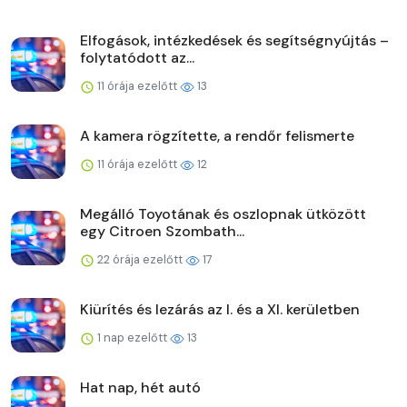
Elfogások, intézkedések és segítségnyújtás –
folytatódott az...
11 órája ezelőtt
13
A kamera rögzítette, a rendőr felismerte
11 órája ezelőtt
12
Megálló Toyotának és oszlopnak ütközött
egy Citroen Szombath...
22 órája ezelőtt
17
Kiürítés és lezárás az I. és a XI. kerületben
1 nap ezelőtt
13
Hat nap, hét autó