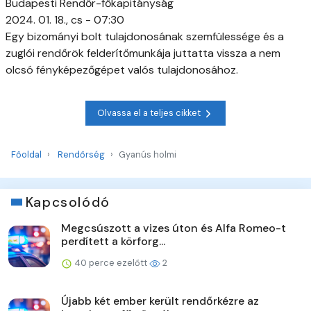
Budapesti Rendőr-főkapitányság
2024. 01. 18., cs - 07:30
Egy bizományi bolt tulajdonosának szemfülessége és a
zuglói rendőrök felderítőmunkája juttatta vissza a nem
olcsó fényképezőgépet valós tulajdonosához.
Olvassa el a teljes cikket
Főoldal
Rendőrség
Gyanús holmi
Kapcsolódó
Megcsúszott a vizes úton és Alfa Romeo-t
perdített a körforg...
40 perce ezelőtt
2
Újabb két ember került rendőrkézre az