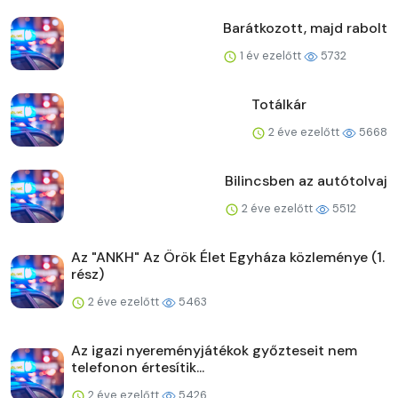
Barátkozott, majd rabolt
1 év ezelőtt
5732
Totálkár
2 éve ezelőtt
5668
Bilincsben az autótolvaj
2 éve ezelőtt
5512
Az "ANKH" Az Örök Élet Egyháza közleménye (1.
rész)
2 éve ezelőtt
5463
Az igazi nyereményjátékok győzteseit nem
telefonon értesítik...
2 éve ezelőtt
5426