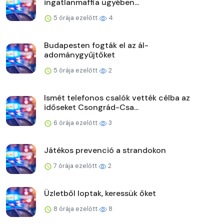
ingatlanmaffia ügyében...
5 órája ezelőtt
4
Budapesten fogták el az ál-
adománygyűjtőket
5 órája ezelőtt
2
Ismét telefonos csalók vették célba az
időseket Csongrád-Csa...
6 órája ezelőtt
3
Játékos prevenció a strandokon
7 órája ezelőtt
2
Üzletből loptak, keressük őket
8 órája ezelőtt
8