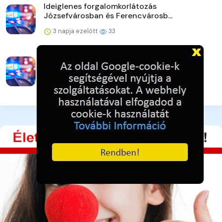
Ideiglenes forgalomkorlátozás
Józsefvárosban és Ferencvárosb...
3 napja ezelőtt
33
Strandoljunk biztonságosan Pest
vármegyében is!
3 napja ezelőtt
35