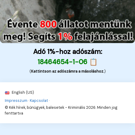
Adó 1%-hoz adószám:
18464654-1-06 📋
(
Kattintson az adószámra a másoláshoz.
)
English (US)
Impresszum
·
Kapcsolat
·
© Kék hírek, bűnügyek, balesetek - Kriminális 2026. Minden jog
fenttartva