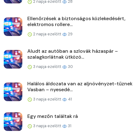
2 napja ezelőtt
28
Ellenőrzések a biztonságos közlekedésért,
elektromos rollere...
2 napja ezelőtt
29
Aludt az autóban a szlovák házaspár –
szalagkorlátnak ütközö...
3 napja ezelőtt
30
Halálos áldozata van az aljnövényzet-tűznek
Vasban – nyesedé...
3 napja ezelőtt
41
Egy mezőn találtak rá
3 napja ezelőtt
31