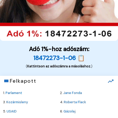
Adó 1%-hoz adószám:
18472273-1-06 📋
(
Kattintson az adószámra a másoláshoz.
)
Felkapott
1.
Parlament
2.
Jane Fonda
3.
Kozármisleny
4.
Roberta Flack
5.
USAID
6.
Gázolaj