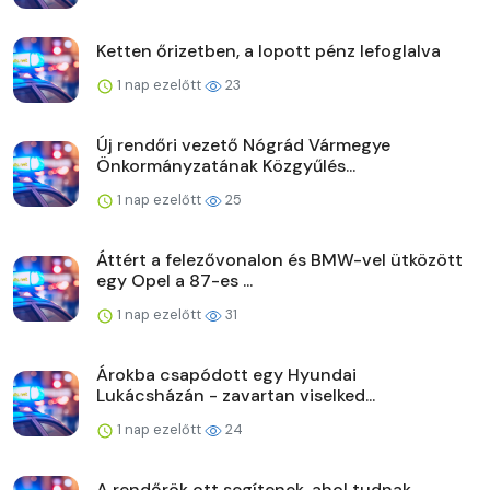
Ketten őrizetben, a lopott pénz lefoglalva
1 nap ezelőtt
23
Új rendőri vezető Nógrád Vármegye
Önkormányzatának Közgyűlés...
1 nap ezelőtt
25
Áttért a felezővonalon és BMW-vel ütközött
egy Opel a 87-es ...
1 nap ezelőtt
31
Árokba csapódott egy Hyundai
Lukácsházán - zavartan viselked...
1 nap ezelőtt
24
A rendőrök ott segítenek, ahol tudnak