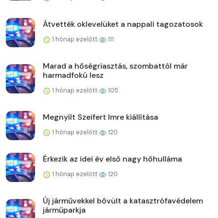
Átvették oklevelüket a nappali tagozatosok
1 hónap ezelőtt
111
Marad a hőségriasztás, szombattól már
harmadfokú lesz
1 hónap ezelőtt
105
Megnyílt Szeifert Imre kiállítása
1 hónap ezelőtt
120
Érkezik az idei év első nagy hőhulláma
1 hónap ezelőtt
120
Új járművekkel bővült a katasztrófavédelem
járműparkja