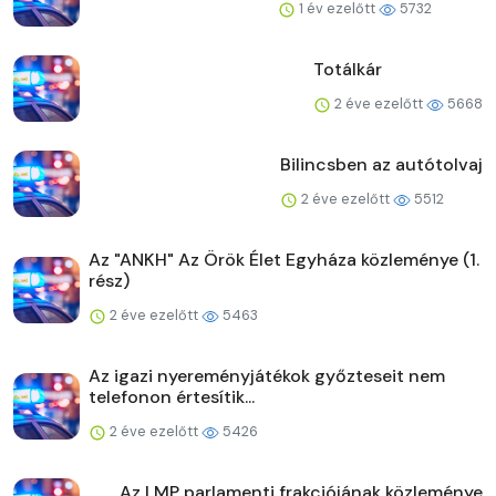
1 év ezelőtt
5732
Totálkár
2 éve ezelőtt
5668
Bilincsben az autótolvaj
2 éve ezelőtt
5512
Az "ANKH" Az Örök Élet Egyháza közleménye (1.
rész)
2 éve ezelőtt
5463
Az igazi nyereményjátékok győzteseit nem
telefonon értesítik...
2 éve ezelőtt
5426
Az LMP parlamenti frakciójának közleménye