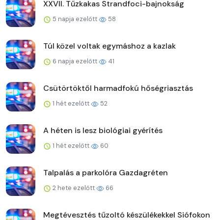
XXVII. Tűzkakas Strandfoci-bajnokság
5 napja ezelőtt
58
Túl közel voltak egymáshoz a kazlak
6 napja ezelőtt
41
Csütörtöktől harmadfokú hőségriasztás
1 hét ezelőtt
52
A héten is lesz biológiai gyérítés
1 hét ezelőtt
60
Talpalás a parkolóra Gazdagréten
2 hete ezelőtt
66
Megtévesztés tűzoltó készülékekkel Siófokon