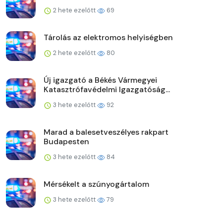
2 hete ezelőtt
69
Tárolás az elektromos helyiségben
2 hete ezelőtt
80
Új igazgató a Békés Vármegyei
Katasztrófavédelmi Igazgatóság...
3 hete ezelőtt
92
Marad a balesetveszélyes rakpart
Budapesten
3 hete ezelőtt
84
Mérsékelt a szúnyogártalom
3 hete ezelőtt
79