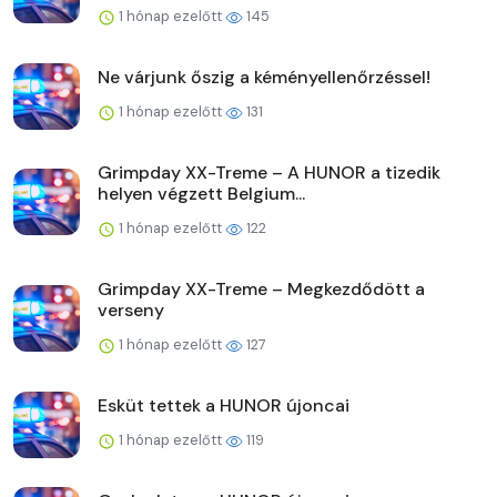
1 hónap ezelőtt
145
Ne várjunk őszig a kéményellenőrzéssel!
1 hónap ezelőtt
131
Grimpday XX-Treme – A HUNOR a tizedik
helyen végzett Belgium...
1 hónap ezelőtt
122
Grimpday XX-Treme – Megkezdődött a
verseny
1 hónap ezelőtt
127
Esküt tettek a HUNOR újoncai
1 hónap ezelőtt
119