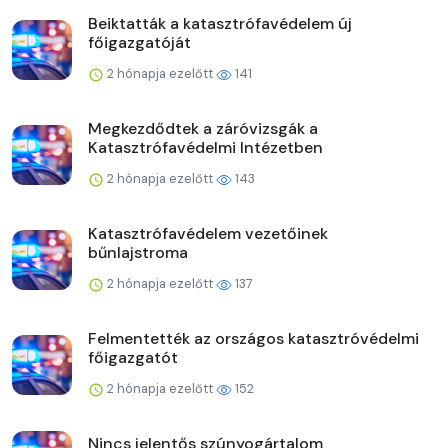
Beiktatták a katasztrófavédelem új
főigazgatóját
2 hónapja ezelőtt
141
Megkezdődtek a záróvizsgák a
Katasztrófavédelmi Intézetben
2 hónapja ezelőtt
143
Katasztrófavédelem vezetőinek
bűnlajstroma
2 hónapja ezelőtt
137
Felmentették az országos katasztróvédelmi
főigazgatót
2 hónapja ezelőtt
152
Nincs jelentős szúnyogártalom