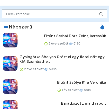
Népszerű
Eltűnt Serhal Dóra Zeina, keressük
2 éve ezelőtt
6190
Gyalogátkelőhelyen ütött el egy fiatal nőt egy
KIA Szombathe...
2 éve ezelőtt
5985
Eltűnt Zsólya Kíra Veronika
1 év ezelőtt
5818
Barátkozott, majd rabolt