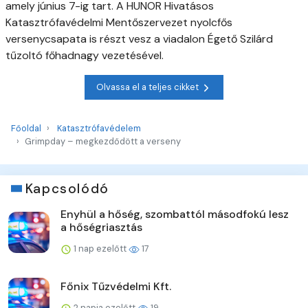
amely június 7-ig tart. A HUNOR Hivatásos
Katasztrófavédelmi Mentőszervezet nyolcfős
versenycsapata is részt vesz a viadalon Égető Szilárd
tűzoltó főhadnagy vezetésével.
Olvassa el a teljes cikket
Főoldal
Katasztrófavédelem
Grimpday – megkezdődött a verseny
Kapcsolódó
Enyhül a hőség, szombattól másodfokú lesz
a hőségriasztás
1 nap ezelőtt
17
Főnix Tűzvédelmi Kft.
2 napja ezelőtt
19