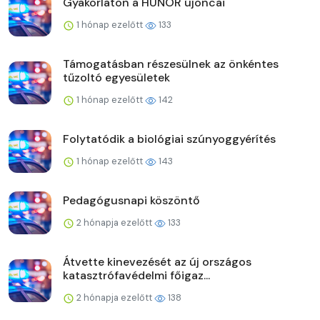
Gyakorlaton a HUNOR újoncai
1 hónap ezelőtt
133
Támogatásban részesülnek az önkéntes
tűzoltó egyesületek
1 hónap ezelőtt
142
Folytatódik a biológiai szúnyoggyérítés
1 hónap ezelőtt
143
Pedagógusnapi köszöntő
2 hónapja ezelőtt
133
Átvette kinevezését az új országos
katasztrófavédelmi főigaz...
2 hónapja ezelőtt
138