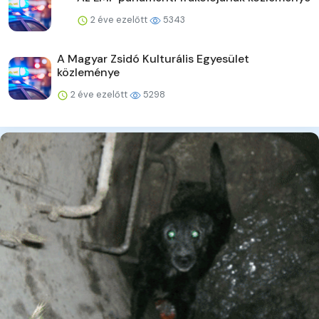
2 éve ezelőtt
5343
A Magyar Zsidó Kulturális Egyesület
közleménye
2 éve ezelőtt
5298