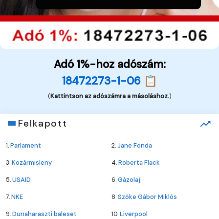
Adó 1%-hoz adószám:
18472273-1-06 📋
(
Kattintson az adószámra a másoláshoz.
)
Felkapott
1.
Parlament
2.
Jane Fonda
3.
Kozármisleny
4.
Roberta Flack
5.
USAID
6.
Gázolaj
7.
NKE
8.
Szőke Gábor Miklós
9.
Dunaharaszti baleset
10.
Liverpool