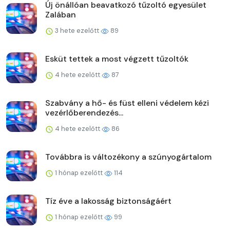
Új önállóan beavatkozó tűzoltó egyesület
Zalában
3 hete ezelőtt
89
Esküt tettek a most végzett tűzoltók
4 hete ezelőtt
87
Szabvány a hő- és füst elleni védelem kézi
vezérlőberendezés...
4 hete ezelőtt
86
Továbbra is változékony a szúnyogártalom
1 hónap ezelőtt
114
Tíz éve a lakosság biztonságáért
1 hónap ezelőtt
99