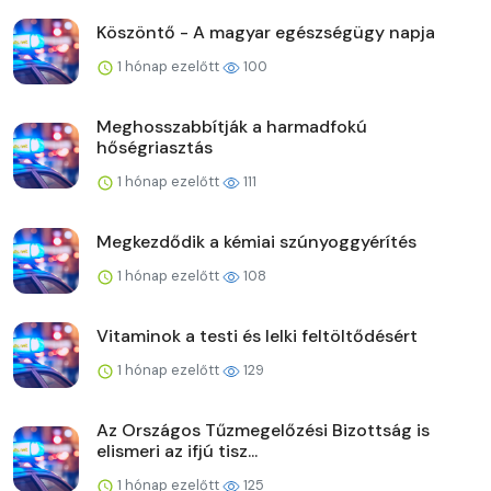
Köszöntő - A magyar egészségügy napja
1 hónap ezelőtt
100
Meghosszabbítják a harmadfokú
hőségriasztás
1 hónap ezelőtt
111
Megkezdődik a kémiai szúnyoggyérítés
1 hónap ezelőtt
108
Vitaminok a testi és lelki feltöltődésért
1 hónap ezelőtt
129
Az Országos Tűzmegelőzési Bizottság is
elismeri az ifjú tisz...
1 hónap ezelőtt
125