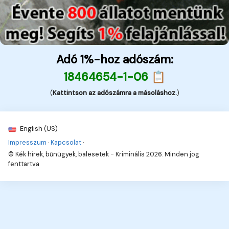
Adó 1%-hoz adószám:
18464654-1-06 📋
(
Kattintson az adószámra a másoláshoz.
)
English (US)
Impresszum
·
Kapcsolat
·
© Kék hírek, bűnügyek, balesetek - Kriminális 2026. Minden jog
fenttartva