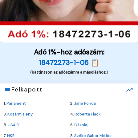
Adó 1%-hoz adószám:
18472273-1-06 📋
(
Kattintson az adószámra a másoláshoz.
)
Felkapott
1.
Parlament
2.
Jane Fonda
3.
Kozármisleny
4.
Roberta Flack
5.
USAID
6.
Gázolaj
7.
NKE
8.
Szőke Gábor Miklós