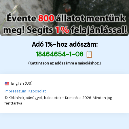
Adó 1%-hoz adószám:
18464654-1-06 📋
(
Kattintson az adószámra a másoláshoz.
)
English (US)
Impresszum
·
Kapcsolat
·
© Kék hírek, bűnügyek, balesetek - Kriminális 2026. Minden jog
fenttartva