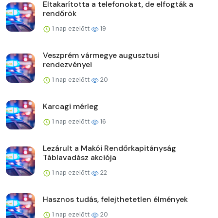
Eltakarította a telefonokat, de elfogták a
rendőrök
1 nap ezelőtt
19
Veszprém vármegye augusztusi
rendezvényei
1 nap ezelőtt
20
Karcagi mérleg
1 nap ezelőtt
16
Lezárult a Makói Rendőrkapitányság
Táblavadász akciója
1 nap ezelőtt
22
Hasznos tudás, felejthetetlen élmények
1 nap ezelőtt
20