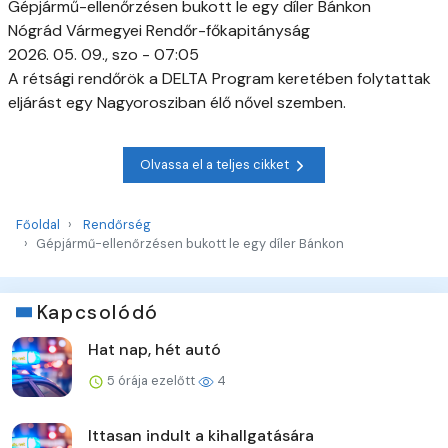
Gépjármű-ellenőrzésen bukott le egy díler Bánkon
Nógrád Vármegyei Rendőr-főkapitányság
2026. 05. 09., szo - 07:05
A rétsági rendőrök a DELTA Program keretében folytattak
eljárást egy Nagyorosziban élő nővel szemben.
Olvassa el a teljes cikket
Főoldal
Rendőrség
Gépjármű-ellenőrzésen bukott le egy díler Bánkon
Kapcsolódó
Hat nap, hét autó
5 órája ezelőtt
4
Ittasan indult a kihallgatására