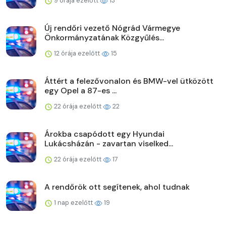
9 órája ezelőtt
13
Új rendőri vezető Nógrád Vármegye
Önkormányzatának Közgyűlés...
12 órája ezelőtt
15
Áttért a felezővonalon és BMW-vel ütközött
egy Opel a 87-es ...
22 órája ezelőtt
22
Árokba csapódott egy Hyundai
Lukácsházán - zavartan viselked...
22 órája ezelőtt
17
A rendőrök ott segítenek, ahol tudnak
1 nap ezelőtt
19