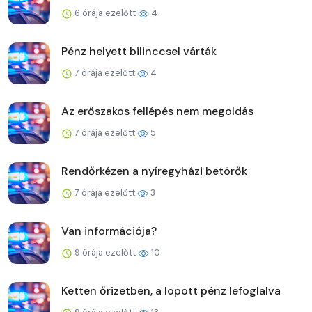
6 órája ezelőtt
4
Pénz helyett bilinccsel várták
7 órája ezelőtt
4
Az erőszakos fellépés nem megoldás
7 órája ezelőtt
5
Rendőrkézen a nyíregyházi betörők
7 órája ezelőtt
3
Van információja?
9 órája ezelőtt
10
Ketten őrizetben, a lopott pénz lefoglalva