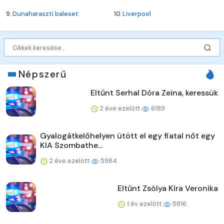
9.
Dunaharaszti baleset
10.
Liverpool
Népszerű
Eltűnt Serhal Dóra Zeina, keressük
2 éve ezelőtt
6189
Gyalogátkelőhelyen ütött el egy fiatal nőt egy
KIA Szombathe...
2 éve ezelőtt
5984
Eltűnt Zsólya Kíra Veronika
1 év ezelőtt
5816