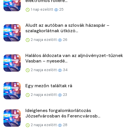
elektromos rollere...
1 nap ezelőtt
25
Aludt az autóban a szlovák házaspár –
szalagkorlátnak ütközö...
2 napja ezelőtt
26
Halálos áldozata van az aljnövényzet-tűznek
Vasban – nyesedé...
2 napja ezelőtt
34
Egy mezőn találtak rá
2 napja ezelőtt
23
Ideiglenes forgalomkorlátozás
Józsefvárosban és Ferencvárosb...
2 napja ezelőtt
28