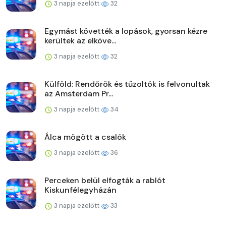
3 napja ezelőtt
32
Egymást követték a lopások, gyorsan kézre
kerültek az elköve...
3 napja ezelőtt
32
Külföld: Rendőrök és tűzoltók is felvonultak
az Amsterdam Pr...
3 napja ezelőtt
34
Álca mögött a csalók
3 napja ezelőtt
36
Perceken belül elfogták a rablót
Kiskunfélegyházán
3 napja ezelőtt
33