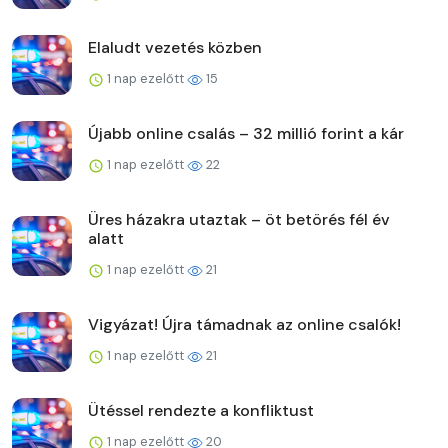
Elaludt vezetés közben
1 nap ezelőtt
15
Újabb online csalás – 32 millió forint a kár
1 nap ezelőtt
22
Üres házakra utaztak – öt betörés fél év
alatt
1 nap ezelőtt
21
Vigyázat! Újra támadnak az online csalók!
1 nap ezelőtt
21
Ütéssel rendezte a konfliktust
1 nap ezelőtt
20