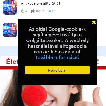
A lakat nem állta útját
3 napja ezelőtt
35
Drogterjesztőkre csaptak le a tiszavasvári
rendőrök
3 napja ezelőtt
33