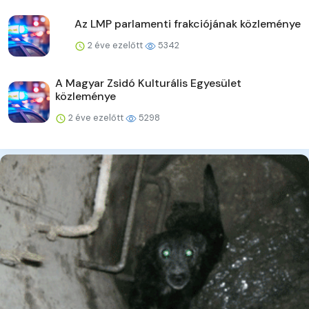
Az LMP parlamenti frakciójának közleménye
2 éve ezelőtt
5342
A Magyar Zsidó Kulturális Egyesület
közleménye
2 éve ezelőtt
5298