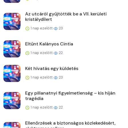
Az utcáról gyűjtötték be a VII. kerületi
kristálydílert
1 nap ezelőtt
23
Eltűnt Kalányos Cintia
1 nap ezelőtt
22
Két hivatás egy küldetés
1 nap ezelőtt
23
Egy pillanatnyi figyelmetlenség – kis híján
tragédia
1 nap ezelőtt
22
Ellenőrzések a biztonságos közlekedésért,