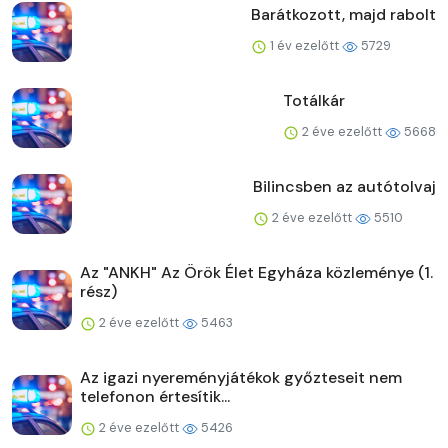
Barátkozott, majd rabolt
1 év ezelőtt
5729
Totálkár
2 éve ezelőtt
5668
Bilincsben az autótolvaj
2 éve ezelőtt
5510
Az "ANKH" Az Örök Élet Egyháza közleménye (1.
rész)
2 éve ezelőtt
5463
Az igazi nyereményjátékok győzteseit nem
telefonon értesítik...
2 éve ezelőtt
5426