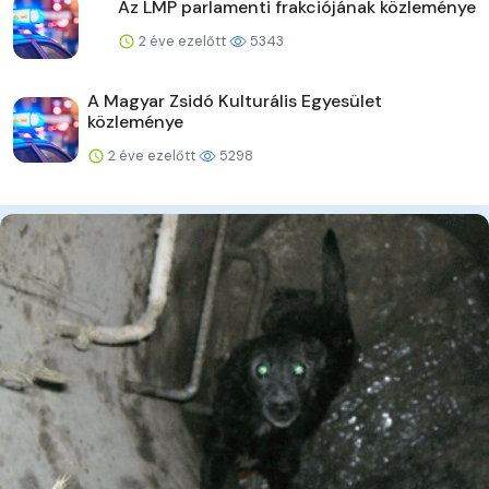
Az LMP parlamenti frakciójának közleménye
2 éve ezelőtt
5343
A Magyar Zsidó Kulturális Egyesület
közleménye
2 éve ezelőtt
5298