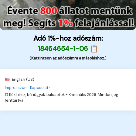
Adó 1%-hoz adószám:
18464654-1-06 📋
(
Kattintson az adószámra a másoláshoz.
)
English (US)
Impresszum
·
Kapcsolat
·
© Kék hírek, bűnügyek, balesetek - Kriminális 2026. Minden jog
fenttartva