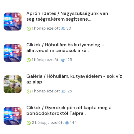
Apróhirdetés / Nagyszükségünk van
segitségre,kérem segitsene...
1 hónap ezelőtt
30
Cikkek / Hőhullám és kutyameleg –
állatvédelmi tanácsok a ká...
1 hónap ezelőtt
125
Galéria / Hőhullám, kutyavédelem - sok víz
az alap
1 hónap ezelőtt
125
Cikkek / Gyerekek pénzét kapta meg a
bohócdoktoroktól Talpra...
2 hónapja ezelőtt
144