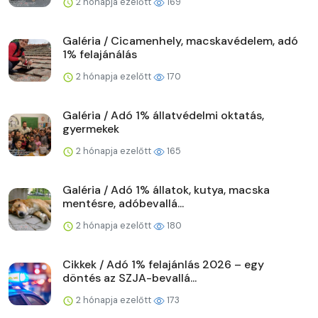
2 hónapja ezelőtt
169
Galéria / Cicamenhely, macskavédelem, adó
1% felajánálás
2 hónapja ezelőtt
170
Galéria / Adó 1% állatvédelmi oktatás,
gyermekek
2 hónapja ezelőtt
165
Galéria / Adó 1% állatok, kutya, macska
mentésre, adóbevallá...
2 hónapja ezelőtt
180
Cikkek / Adó 1% felajánlás 2026 – egy
döntés az SZJA-bevallá...
2 hónapja ezelőtt
173