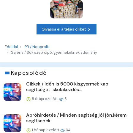
Olvassa el a teljes cikket
Főoldal
PR / Nonprofit
Galéria / Sok szép cipő, gyermekeknek adomány
Kapcsolódó
Cikkek / Idén is 5000 kisgyermek kap
segítséget iskolakezdés...
8 órája ezelőtt
8
Apróhirdetés / Minden segitség jól jön,kérem
segitsenek
1 hónap ezelőtt
34