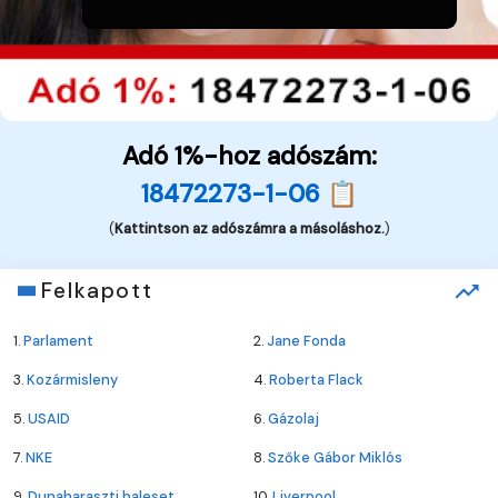
Adó 1%-hoz adószám:
18472273-1-06 📋
(
Kattintson az adószámra a másoláshoz.
)
Felkapott
1.
Parlament
2.
Jane Fonda
3.
Kozármisleny
4.
Roberta Flack
5.
USAID
6.
Gázolaj
7.
NKE
8.
Szőke Gábor Miklós
9.
Dunaharaszti baleset
10.
Liverpool