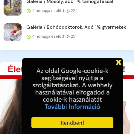
Galéria / Mosoly, adó 1% támogatással
4 hónapja ezelőtt
224
Galéria / Bohócdoktorok, Adó 1% gyermekek
4 hónapja ezelőtt
251