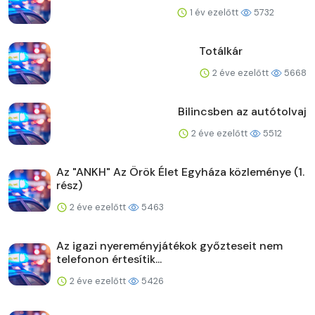
1 év ezelőtt
5732
Totálkár
2 éve ezelőtt
5668
Bilincsben az autótolvaj
2 éve ezelőtt
5512
Az "ANKH" Az Örök Élet Egyháza közleménye (1.
rész)
2 éve ezelőtt
5463
Az igazi nyereményjátékok győzteseit nem
telefonon értesítik...
2 éve ezelőtt
5426