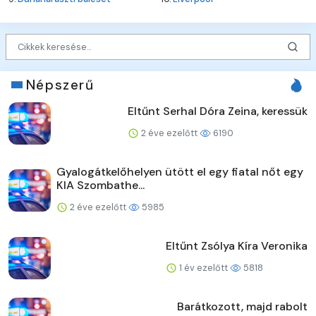
Népszerű
Eltűnt Serhal Dóra Zeina, keressük
2 éve ezelőtt
6190
Gyalogátkelőhelyen ütött el egy fiatal nőt egy
KIA Szombathe...
2 éve ezelőtt
5985
Eltűnt Zsólya Kíra Veronika
1 év ezelőtt
5818
Barátkozott, majd rabolt