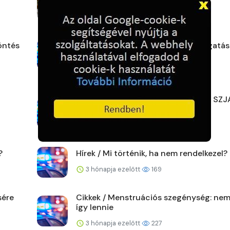
mentésre, adóbevallá...
2 hónapja ezelőtt
182
öntés
Hírek / Adó 1% Bohócdoktor támogatás
2 hónapja ezelőtt
153
Hírek / Hova érdemes felajánlani az SZJ
ot?
3 hónapja ezelőtt
179
?
Hírek / Mi történik, ha nem rendelkezel?
3 hónapja ezelőtt
169
sére
Cikkek / Menstruációs szegénység: nem
így lennie
3 hónapja ezelőtt
227