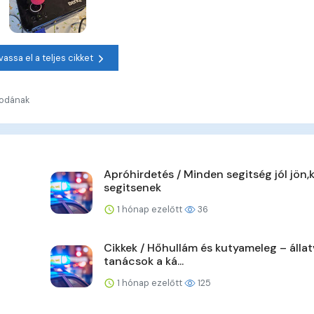
vassa el a teljes cikket
vodának
Apróhirdetés / Minden segitség jól jön,
segitsenek
1 hónap ezelőtt
36
Cikkek / Hőhullám és kutyameleg – álla
tanácsok a ká...
1 hónap ezelőtt
125