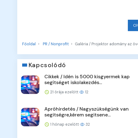
Ol
Főoldal
PR / Nonprofit
Galéria / Projektor adomány az ó
Kapcsolódó
Cikkek / Idén is 5000 kisgyermek kap
segítséget iskolakezdés...
21 órája ezelőtt
12
Apróhirdetés / Nagyszükségünk van
segitségre,kérem segitsene...
1 hónap ezelőtt
32