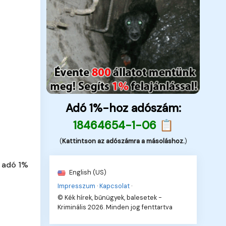
Adó 1%-hoz adószám:
18464654-1-06 📋
(
Kattintson az adószámra a másoláshoz.
)
 adó 1%
English (US)
Impresszum
·
Kapcsolat
·
© Kék hírek, bűnügyek, balesetek -
Kriminális 2026. Minden jog fenttartva