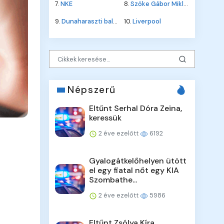
7.
NKE
8.
Szőke Gábor Miklós
9.
Dunaharaszti baleset
10.
Liverpool
Népszerű
Eltűnt Serhal Dóra Zeina,
keressük
2 éve ezelőtt
6192
Gyalogátkelőhelyen ütött
el egy fiatal nőt egy KIA
Szombathe...
2 éve ezelőtt
5986
Eltűnt Zsólya Kíra