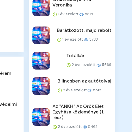
Veronika
1 év ezelőtt
5818
Barátkozott, majd rabolt
1 év ezelőtt
5733
Totálkár
2 éve ezelőtt
5669
kérem
Bilincsben az autótolvaj
2 éve ezelőtt
5512
tvédelmi
Az "ANKH" Az Örök Élet
Egyháza közleménye (1.
rész)
2 éve ezelőtt
5463