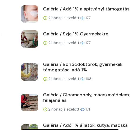
Galéria / Adó 1% alapítványi támogatás
2 hónapja ezelőtt
177
ő
Galéria / Szja 1% Gyermekekre
2 hónapja ezelőtt
177
Galéria / Bohócdoktorok, gyermekek
támogatása, adó 1%
2 hónapja ezelőtt
168
Galéria / Cicamenhely, macskavédelem,
felajánálás
2 hónapja ezelőtt
171
Galéria / Adó 1% állatok, kutya, macska