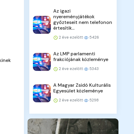
Az igazi
nyereményjátékok
győzteseit nem telefonon
értesítik...
2 éve ezelőtt
5426
Az LMP parlamenti
frakciójának közleménye
kinek
2 éve ezelőtt
5343
A Magyar Zsidó Kulturális
Egyesület közleménye
2 éve ezelőtt
5298