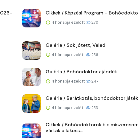
 2026-
Cikkek / Képzési Program – Bohócdoktor
4 hónapja ezelőtt
279
Galéria / Sok jótett, Veled
4 hónapja ezelőtt
236
Galéria / Bohócdoktor ajándék
4 hónapja ezelőtt
247
Galéria / Barátkozás, bohócdoktor játék
4 hónapja ezelőtt
233
Cikkek / Bohócdoktorok élelmiszercso
várták a lakoss...