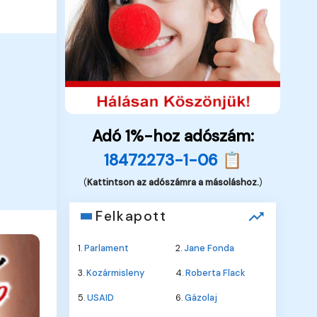
Adó 1%-hoz adószám:
18472273-1-06 📋
(
Kattintson az adószámra a másoláshoz.
)
Felkapott
1.
Parlament
2.
Jane Fonda
3.
Kozármisleny
4.
Roberta Flack
5.
USAID
6.
Gázolaj