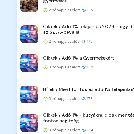
gyermekek
2 hónapja ezelőtt
165
Cikkek / Adó 1% felajánlás 2026 – egy d
az SZJA-bevallá...
2 hónapja ezelőtt
173
Cikkek / Adó 1% a Gyermekekért
3 hónapja ezelőtt
180
Hírek / Miért fontos az adó 1% felajánlás
3 hónapja ezelőtt
179
Cikkek / Adó 1% - kutyákra, cicák menté
fontos segítség
3 hónapja ezelőtt
184