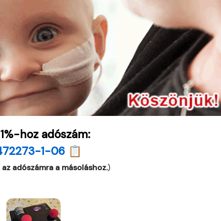
 1%-hoz adószám:
472273-1-06 📋
 az adószámra a másoláshoz.
)