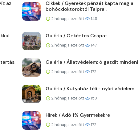
íz az
Cikkek / Gyerekek pénzét kapta meg a
bohócdoktoroktól Talpra...
2 hónapja ezelőtt
145
kkal
Galéria / Önkéntes Csapat
2 hónapja ezelőtt
147
ttartás
Galéria / Állatvédelem: ó gazdit minden
2 hónapja ezelőtt
172
Galéria / Kutyaház téli - nyári védelem
2 hónapja ezelőtt
159
Hírek / Adó 1% Gyermekekre
2 hónapja ezelőtt
172