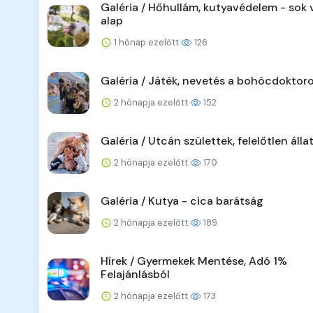
Galéria / Hőhullám, kutyavédelem - sok v
alap
1 hónap ezelőtt
126
Galéria / Játék, nevetés a bohócdoktoro
2 hónapja ezelőtt
152
Galéria / Utcán születtek, felelőtlen álla
2 hónapja ezelőtt
170
Galéria / Kutya - cica barátság
2 hónapja ezelőtt
189
Hírek / Gyermekek Mentése, Adó 1%
Felajánlásból
2 hónapja ezelőtt
173