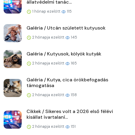
állatvédelmi tanác...
1 hónap ezelőtt
115
Galéria / Utcán született kutyusok
2 hónapja ezelőtt
145
Galéria / Kutyusok, kölyök kutyák
2 hónapja ezelőtt
165
Galéria / Kutya, cica örökbefogadás
támogatása
2 hónapja ezelőtt
158
Cikkek / Sikeres volt a 2026 első félévi
kisállat ivartalaní...
2 hónapja ezelőtt
151