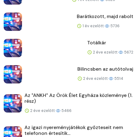
Barátkozott, majd rabolt
1 év ezelőtt
5736
Totálkár
2 éve ezelőtt
5672
Bilincsben az autótolvaj
2 éve ezelőtt
5514
Az "ANKH" Az Örök Élet Egyháza közleménye (1.
rész)
2 éve ezelőtt
5466
Az igazi nyereményjátékok győzteseit nem
telefonon értesítik...