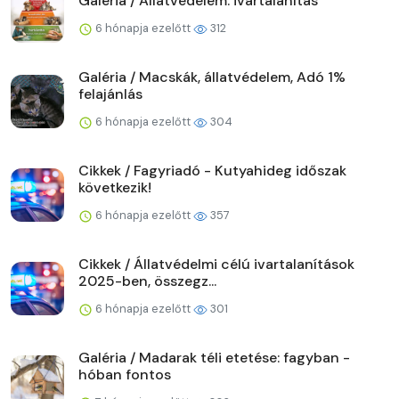
Galéria / Állatvédelem: ivartalanítás
6 hónapja ezelőtt
312
Galéria / Macskák, állatvédelem, Adó 1%
felajánlás
6 hónapja ezelőtt
304
Cikkek / Fagyriadó - Kutyahideg időszak
következik!
6 hónapja ezelőtt
357
Cikkek / Állatvédelmi célú ivartalanítások
2025-ben, összegz...
6 hónapja ezelőtt
301
Galéria / Madarak téli etetése: fagyban -
hóban fontos