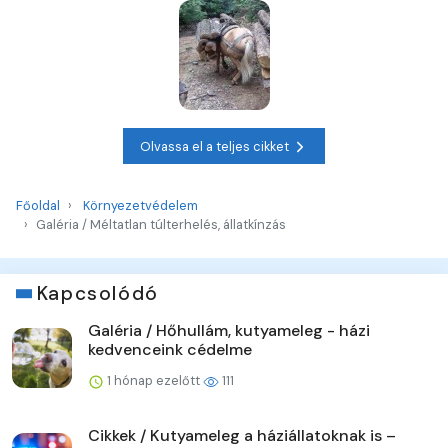
Olvassa el a teljes cikket
Főoldal
Környezetvédelem
Galéria / Méltatlan túlterhelés, állatkínzás
Kapcsolódó
Galéria / Hőhullám, kutyameleg - házi
kedvenceink cédelme
1 hónap ezelőtt
111
Cikkek / Kutyameleg a háziállatoknak is –