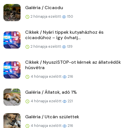
Galéria / Cicaodu
2 hónapja ezelőtt
150
Cikkek / Nyári tippek kutyaházhoz és
cicaodúhoz – így óvhatj...
2 hónapja ezelőtt
139
Cikkek / NyusziSTOP-ot kérnek az állatvédők
húsvétra
4 hónapja ezelőtt
216
Galéria / Állatok, adó 1%
4 hónapja ezelőtt
221
Galéria / Utcán születtek
4 hónapja ezelőtt
216