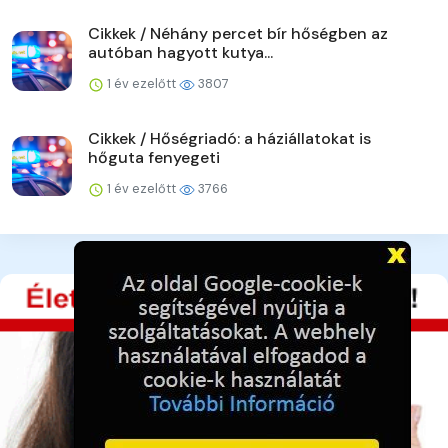
Cikkek / Néhány percet bír hőségben az
autóban hagyott kutya...
1 év ezelőtt
3807
Cikkek / Hőségriadó: a háziállatokat is
hőguta fenyegeti
1 év ezelőtt
3766