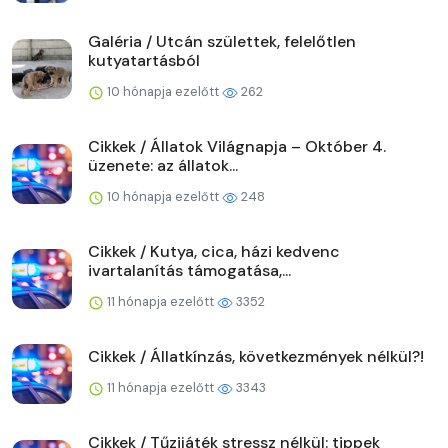
Galéria / Utcán születtek, felelőtlen
kutyatartásból
10 hónapja ezelőtt
262
Cikkek / Állatok Világnapja – Október 4.
üzenete: az állatok...
10 hónapja ezelőtt
248
Cikkek / Kutya, cica, házi kedvenc
ivartalanítás támogatása,...
11 hónapja ezelőtt
3352
Cikkek / Állatkínzás, következmények nélkül?!
11 hónapja ezelőtt
3343
Cikkek / Tűzijáték stressz nélkül: tippek