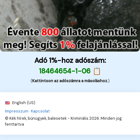
Adó 1%-hoz adószám:
18464654-1-06 📋
(
Kattintson az adószámra a másoláshoz.
)
English (US)
Impresszum
·
Kapcsolat
·
© Kék hírek, bűnügyek, balesetek - Kriminális 2026. Minden jog
fenttartva