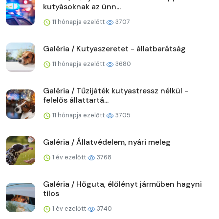
kutyásoknak az ünn...
11 hónapja ezelőtt
3707
Galéria / Kutyaszeretet - állatbarátság
11 hónapja ezelőtt
3680
Galéria / Tűzijáték kutyastressz nélkül -
felelős állattartá...
11 hónapja ezelőtt
3705
Galéria / Állatvédelem, nyári meleg
1 év ezelőtt
3768
Galéria / Hőguta, élőlényt járműben hagyni
tilos
1 év ezelőtt
3740