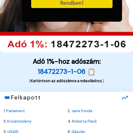
Adó 1%-hoz adószám:
18472273-1-06 📋
(
Kattintson az adószámra a másoláshoz.
)
Felkapott
1.
Parlament
2.
Jane Fonda
3.
Kozármisleny
4.
Roberta Flack
5.
USAID
6.
Gázolaj