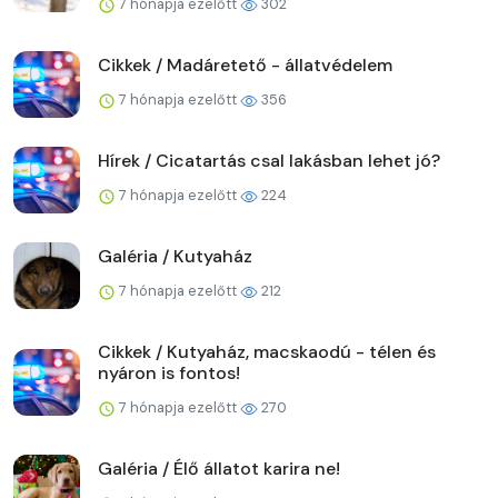
7 hónapja ezelőtt
302
Cikkek / Madáretető - állatvédelem
7 hónapja ezelőtt
356
Hírek / Cicatartás csal lakásban lehet jó?
7 hónapja ezelőtt
224
Galéria / Kutyaház
7 hónapja ezelőtt
212
Cikkek / Kutyaház, macskaodú - télen és
nyáron is fontos!
7 hónapja ezelőtt
270
Galéria / Élő állatot karira ne!