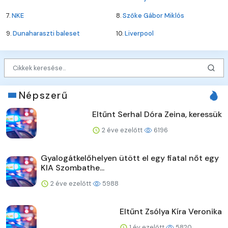
7.
NKE
8.
Szőke Gábor Miklós
9.
Dunaharaszti baleset
10.
Liverpool
Népszerű
Eltűnt Serhal Dóra Zeina, keressük
2 éve ezelőtt
6196
Gyalogátkelőhelyen ütött el egy fiatal nőt egy
KIA Szombathe...
2 éve ezelőtt
5988
Eltűnt Zsólya Kíra Veronika
1 év ezelőtt
5820