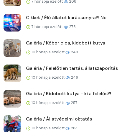
7 hónapja ezelőtt
208
Cikkek / Élő állatot karácsonyra?! Ne!
7 hónapja ezelőtt
278
Galéria / Kóbor cica, kidobott kutya
10 hónapja ezelőtt
249
Galéria / Felelőtlen tartás, állatszaporítás
10 hónapja ezelőtt
246
Galéria / Kidobott kutya - ki a felelős?!
10 hónapja ezelőtt
257
Galéria / Állatvédelmi oktatás
10 hónapja ezelőtt
263