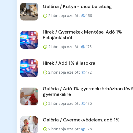
Galéria / Kutya - cica barátság
2 hónapja ezelőtt
189
Hírek / Gyermekek Mentése, Adó 1%
Felajánlásból
2 hónapja ezelőtt
173
Hírek / Adó 1% állatokra
2 hónapja ezelőtt
172
Galéria / Adó 1% gyermekkórházban lév
gyermekekre
2 hónapja ezelőtt
175
Galéria / Gyermekvédelem, adó 1%
2 hónapja ezelőtt
175