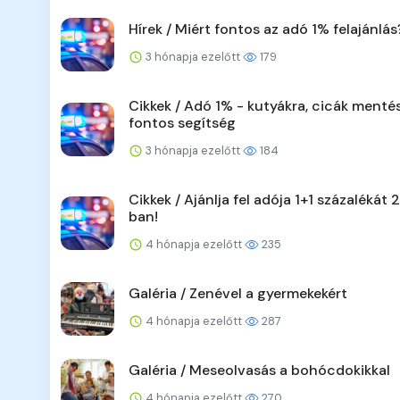
Hírek / Miért fontos az adó 1% felajánlás
3 hónapja ezelőtt
179
Cikkek / Adó 1% - kutyákra, cicák menté
fontos segítség
3 hónapja ezelőtt
184
Cikkek / Ajánlja fel adója 1+1 százalékát
ban!
4 hónapja ezelőtt
235
Galéria / Zenével a gyermekekért
4 hónapja ezelőtt
287
Galéria / Meseolvasás a bohócdokikkal
4 hónapja ezelőtt
270