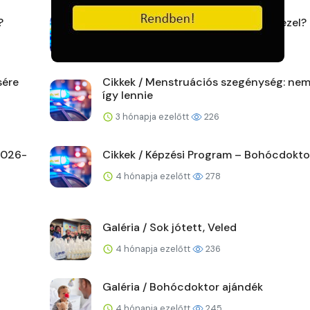
?
Hírek / Mi történik, ha nem rendelkezel?
3 hónapja ezelőtt
168
sére
Cikkek / Menstruációs szegénység: nem
így lennie
3 hónapja ezelőtt
226
 2026-
Cikkek / Képzési Program – Bohócdoktor
4 hónapja ezelőtt
278
Galéria / Sok jótett, Veled
4 hónapja ezelőtt
236
Galéria / Bohócdoktor ajándék
4 hónapja ezelőtt
245