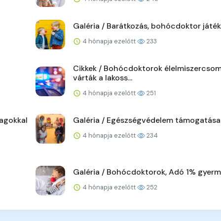
Galéria / Barátkozás, bohócdoktor játék
4 hónapja ezelőtt
233
Cikkek / Bohócdoktorok élelmiszercso
várták a lakoss...
4 hónapja ezelőtt
251
agokkal
Galéria / Egészségvédelem támogatása
4 hónapja ezelőtt
234
Galéria / Bohócdoktorok, Adó 1% gyer
4 hónapja ezelőtt
252