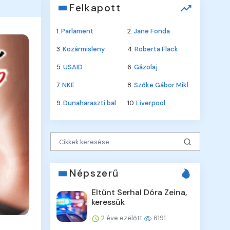
Felkapott
1.
Parlament
2.
Jane Fonda
3.
Kozármisleny
4.
Roberta Flack
5.
USAID
6.
Gázolaj
7.
NKE
8.
Szőke Gábor Miklós
9.
Dunaharaszti baleset
10.
Liverpool
Népszerű
Eltűnt Serhal Dóra Zeina,
keressük
2 éve ezelőtt
6191