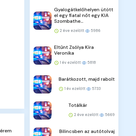
Gyalogátkelőhelyen ütött
el egy fiatal nőt egy KIA
Szombathe...
2 éve ezelőtt
5986
Eltűnt Zsólya Kíra
Veronika
1 év ezelőtt
5818
Barátkozott, majd rabolt
1 év ezelőtt
5733
Totálkár
2 éve ezelőtt
5669
kérem
Bilincsben az autótolvaj