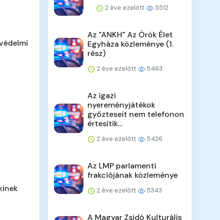
2 éve ezelőtt
5512
Az "ANKH" Az Örök Élet
tvédelmi
Egyháza közleménye (1.
rész)
2 éve ezelőtt
5463
Az igazi
nyereményjátékok
győzteseit nem telefonon
értesítik...
2 éve ezelőtt
5426
Az LMP parlamenti
frakciójának közleménye
kinek
2 éve ezelőtt
5343
A Magyar Zsidó Kulturális