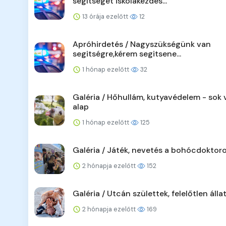
segítséget iskolakezdés...
13 órája ezelőtt
12
Apróhirdetés / Nagyszükségünk van
segitségre,kérem segitsene...
1 hónap ezelőtt
32
Galéria / Hőhullám, kutyavédelem - sok v
alap
1 hónap ezelőtt
125
Galéria / Játék, nevetés a bohócdoktoro
2 hónapja ezelőtt
152
Galéria / Utcán születtek, felelőtlen álla
2 hónapja ezelőtt
169