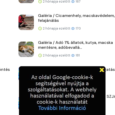
2 hónapja ezelőtt
167
Galéria / Cicamenhely, macskavédelem,
felajánálás
2 hónapja ezelőtt
170
Galéria / Adó 1% állatok, kutya, macska
mentésre, adóbevallá...
2 hónapja ezelőtt
181
öntés
Hírek / Adó 1% Bohócdoktor támogatás
2 hónapja ezelőtt
152
Hírek / Hova érdemes felajánlani az SZJ
ot?
3 hónapja ezelőtt
179