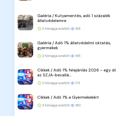
Galéria / Kutyamentés, adó 1 százalék
állatvédelemre
2 hónapja ezelőtt
169
Galéria / Adó 1% állatvédelmi oktatás,
gyermekek
2 hónapja ezelőtt
165
Cikkek / Adó 1% felajánlás 2026 – egy d
az SZJA-bevallá...
2 hónapja ezelőtt
173
Cikkek / Adó 1% a Gyermekekért
3 hónapja ezelőtt
180