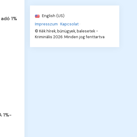
English (US)
 adó 1%
Impresszum
·
Kapcsolat
·
© Kék hírek, bűnügyek, balesetek -
Kriminális 2026. Minden jog fenttartva
A 1%-