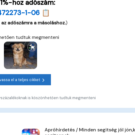
 1%-hoz adószám:
472273-1-06 📋
 az adószámra a másoláshoz.
)
önhetően tudtuk megmenteni
vassa el a teljes cikket
óegyszázalékoknak is köszönhetően tudtuk megmenteni
Apróhirdetés / Minden segitség jól jön,