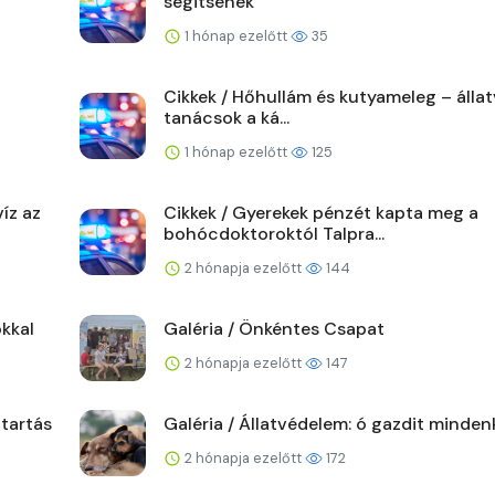
segitsenek
1 hónap ezelőtt
35
Cikkek / Hőhullám és kutyameleg – álla
tanácsok a ká...
1 hónap ezelőtt
125
íz az
Cikkek / Gyerekek pénzét kapta meg a
bohócdoktoroktól Talpra...
2 hónapja ezelőtt
144
kkal
Galéria / Önkéntes Csapat
2 hónapja ezelőtt
147
ttartás
Galéria / Állatvédelem: ó gazdit minden
2 hónapja ezelőtt
172