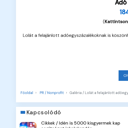
Adó
18
(
Kattintson
Lolát a felajánlott adóegyszázalékoknak is kösz
Ol
Főoldal
PR / Nonprofit
Galéria / Lolát a felajánlott ad
Kapcsolódó
Cikkek / Idén is 5000 kisgyermek kap