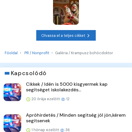
Olvassa el a teljes cikket
Főoldal
PR / Nonprofit
Galéria / Krampusz bohócdoktor
Kapcsolódó
Cikkek / Idén is 5000 kisgyermek kap
segítséget iskolakezdés...
20 órája ezelőtt
12
Apróhirdetés / Minden segitség jól jön,kérem
segitsenek
1 hónap ezelőtt
36