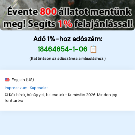
Adó 1%-hoz adószám:
18464654-1-06 📋
(
Kattintson az adószámra a másoláshoz.
)
English (US)
Impresszum
·
Kapcsolat
·
© Kék hírek, bűnügyek, balesetek - Kriminális 2026. Minden jog
fenttartva