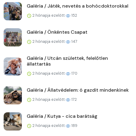
Galéria / Játék, nevetés a bohócdoktorokkal
2 hónapja ezelőtt
152
Galéria / Önkéntes Csapat
2 hónapja ezelőtt
147
Galéria / Utcán születtek, felelőtlen
állattartás
2 hónapja ezelőtt
170
Galéria / Állatvédelem: ó gazdit mindenkinek
2 hónapja ezelőtt
172
Galéria / Kutya - cica barátság
2 hónapja ezelőtt
189