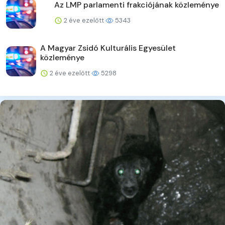
Az LMP parlamenti frakciójának közleménye
2 éve ezelőtt
5343
A Magyar Zsidó Kulturális Egyesület
közleménye
2 éve ezelőtt
5298