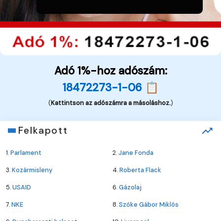
Adó 1%-hoz adószám:
18472273-1-06 📋
(
Kattintson az adószámra a másoláshoz.
)
Felkapott
1.
Parlament
2.
Jane Fonda
3.
Kozármisleny
4.
Roberta Flack
5.
USAID
6.
Gázolaj
7.
NKE
8.
Szőke Gábor Miklós