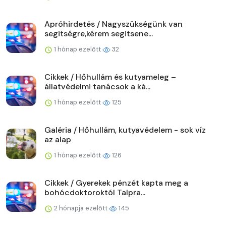
Apróhirdetés / Nagyszükségünk van
segitségre,kérem segitsene...
1 hónap ezelőtt
32
Cikkek / Hőhullám és kutyameleg –
állatvédelmi tanácsok a ká...
1 hónap ezelőtt
125
Galéria / Hőhullám, kutyavédelem - sok víz
az alap
1 hónap ezelőtt
126
Cikkek / Gyerekek pénzét kapta meg a
bohócdoktoroktól Talpra...
2 hónapja ezelőtt
145