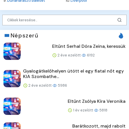
9.
Dunaharaszti baleset
10.
Liverpool
Népszerű
Eltűnt Serhal Dóra Zeina, keressük
2 éve ezelőtt
6192
Gyalogátkelőhelyen ütött el egy fiatal nőt egy
KIA Szombathe...
2 éve ezelőtt
5986
Eltűnt Zsólya Kíra Veronika
1 év ezelőtt
5818
Barátkozott, majd rabolt