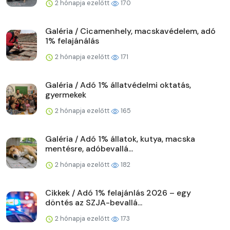
2 hónapja ezelőtt
170
Galéria / Cicamenhely, macskavédelem, adó
1% felajánálás
2 hónapja ezelőtt
171
Galéria / Adó 1% állatvédelmi oktatás,
gyermekek
2 hónapja ezelőtt
165
Galéria / Adó 1% állatok, kutya, macska
mentésre, adóbevallá...
2 hónapja ezelőtt
182
Cikkek / Adó 1% felajánlás 2026 – egy
döntés az SZJA-bevallá...
2 hónapja ezelőtt
173