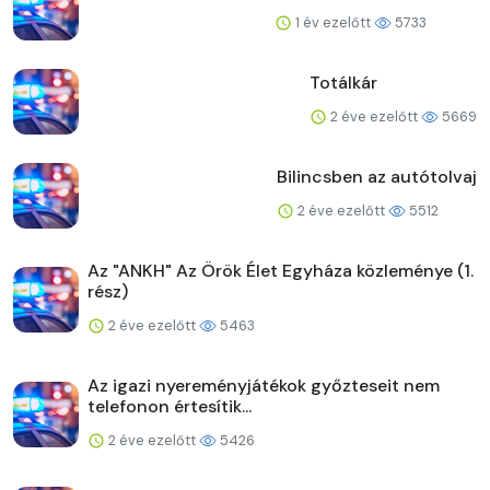
1 év ezelőtt
5733
Totálkár
2 éve ezelőtt
5669
Bilincsben az autótolvaj
2 éve ezelőtt
5512
Az "ANKH" Az Örök Élet Egyháza közleménye (1.
rész)
2 éve ezelőtt
5463
Az igazi nyereményjátékok győzteseit nem
telefonon értesítik...
2 éve ezelőtt
5426