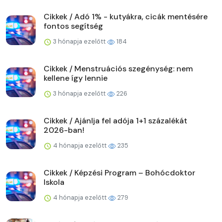
Cikkek / Adó 1% - kutyákra, cicák mentésére
fontos segítség
3 hónapja ezelőtt
184
Cikkek / Menstruációs szegénység: nem
kellene így lennie
3 hónapja ezelőtt
226
Cikkek / Ajánlja fel adója 1+1 százalékát
2026-ban!
4 hónapja ezelőtt
235
Cikkek / Képzési Program – Bohócdoktor
Iskola
4 hónapja ezelőtt
279