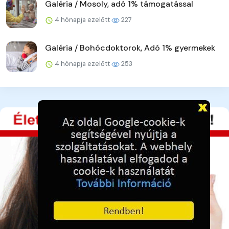
Galéria / Mosoly, adó 1% támogatással
4 hónapja ezelőtt
227
Galéria / Bohócdoktorok, Adó 1% gyermekek
4 hónapja ezelőtt
253