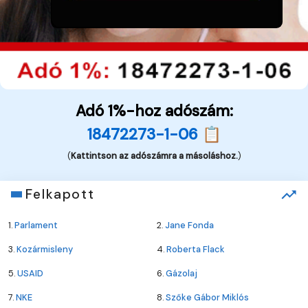
Adó 1%-hoz adószám:
18472273-1-06 📋
(
Kattintson az adószámra a másoláshoz.
)
Felkapott
1.
Parlament
2.
Jane Fonda
3.
Kozármisleny
4.
Roberta Flack
5.
USAID
6.
Gázolaj
7.
NKE
8.
Szőke Gábor Miklós