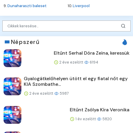
9.
Dunaharaszti baleset
10.
Liverpool
Népszerű
Eltűnt Serhal Dóra Zeina, keressük
2 éve ezelőtt
6194
Gyalogátkelőhelyen ütött el egy fiatal nőt egy
KIA Szombathe...
2 éve ezelőtt
5987
Eltűnt Zsólya Kíra Veronika
1 év ezelőtt
5820