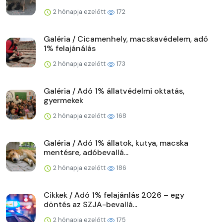
2 hónapja ezelőtt
172
Galéria / Cicamenhely, macskavédelem, adó
1% felajánálás
2 hónapja ezelőtt
173
Galéria / Adó 1% állatvédelmi oktatás,
gyermekek
2 hónapja ezelőtt
168
Galéria / Adó 1% állatok, kutya, macska
mentésre, adóbevallá...
2 hónapja ezelőtt
186
Cikkek / Adó 1% felajánlás 2026 – egy
döntés az SZJA-bevallá...
2 hónapja ezelőtt
175