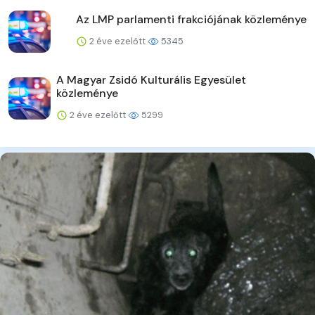
Az LMP parlamenti frakciójának közleménye
2 éve ezelőtt
5345
A Magyar Zsidó Kulturális Egyesület
közleménye
2 éve ezelőtt
5299