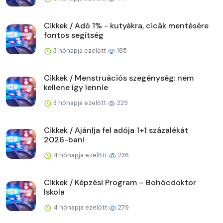
Cikkek / Adó 1% - kutyákra, cicák mentésére
fontos segítség
3 hónapja ezelőtt
185
Cikkek / Menstruációs szegénység: nem
kellene így lennie
3 hónapja ezelőtt
229
Cikkek / Ajánlja fel adója 1+1 százalékát
2026-ban!
4 hónapja ezelőtt
236
Cikkek / Képzési Program – Bohócdoktor
Iskola
4 hónapja ezelőtt
279