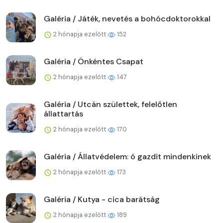
Galéria / Játék, nevetés a bohócdoktorokkal
2 hónapja ezelőtt
152
Galéria / Önkéntes Csapat
2 hónapja ezelőtt
147
Galéria / Utcán születtek, felelőtlen
állattartás
2 hónapja ezelőtt
170
Galéria / Állatvédelem: ó gazdit mindenkinek
2 hónapja ezelőtt
173
Galéria / Kutya - cica barátság
2 hónapja ezelőtt
189