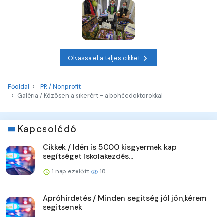
Olvassa el a teljes cikket
Főoldal
PR / Nonprofit
Galéria / Közösen a sikerért - a bohócdoktorokkal
Kapcsolódó
Cikkek / Idén is 5000 kisgyermek kap
segítséget iskolakezdés...
1 nap ezelőtt
18
Apróhirdetés / Minden segitség jól jön,kérem
segitsenek