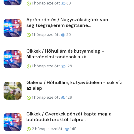
1 hónap ezelőtt
39
Apróhirdetés / Nagyszükségünk van
segitségre,kérem segitsene...
1 hónap ezelőtt
35
Cikkek / Hőhullám és kutyameleg –
állatvédelmi tanácsok a ká...
1 hónap ezelőtt
128
Galéria / Hőhullám, kutyavédelem - sok víz
az alap
1 hónap ezelőtt
129
Cikkek / Gyerekek pénzét kapta meg a
bohócdoktoroktól Talpra...
2 hónapja ezelőtt
145