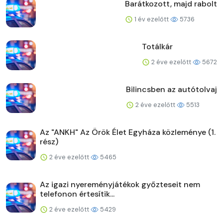
Barátkozott, majd rabolt
1 év ezelőtt
5736
Totálkár
2 éve ezelőtt
5672
Bilincsben az autótolvaj
2 éve ezelőtt
5513
Az "ANKH" Az Örök Élet Egyháza közleménye (1.
rész)
2 éve ezelőtt
5465
Az igazi nyereményjátékok győzteseit nem
telefonon értesítik...
2 éve ezelőtt
5429