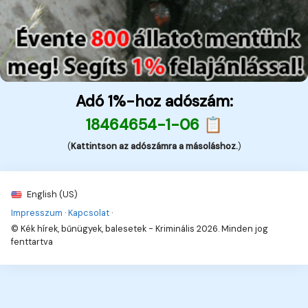
Adó 1%-hoz adószám:
18464654-1-06 📋
(
Kattintson az adószámra a másoláshoz.
)
English (US)
Impresszum
·
Kapcsolat
·
© Kék hírek, bűnügyek, balesetek - Kriminális 2026. Minden jog
fenttartva