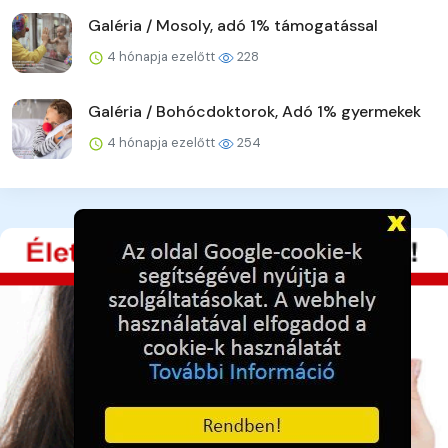
Galéria / Mosoly, adó 1% támogatással
4 hónapja ezelőtt
228
Galéria / Bohócdoktorok, Adó 1% gyermekek
4 hónapja ezelőtt
254