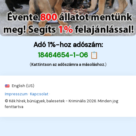
Adó 1%-hoz adószám:
18464654-1-06 📋
(
Kattintson az adószámra a másoláshoz.
)
English (US)
Impresszum
·
Kapcsolat
·
© Kék hírek, bűnügyek, balesetek - Kriminális 2026. Minden jog
fenttartva