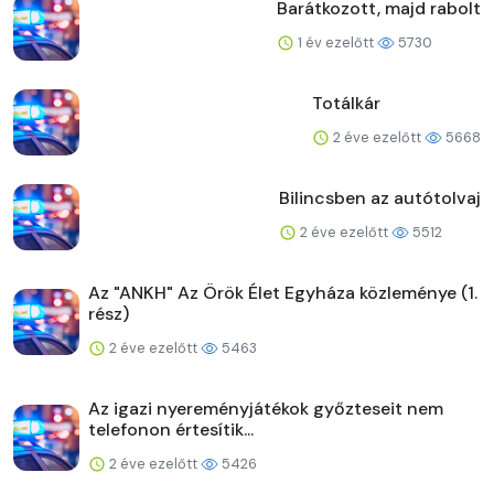
Barátkozott, majd rabolt
1 év ezelőtt
5730
Totálkár
2 éve ezelőtt
5668
Bilincsben az autótolvaj
2 éve ezelőtt
5512
Az "ANKH" Az Örök Élet Egyháza közleménye (1.
rész)
2 éve ezelőtt
5463
Az igazi nyereményjátékok győzteseit nem
telefonon értesítik...
2 éve ezelőtt
5426