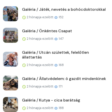
Galéria / Játék, nevetés a bohócdoktorokkal
2 hónapja ezelőtt
152
Galéria / Önkéntes Csapat
2 hónapja ezelőtt
147
Galéria / Utcán születtek, felelőtlen
állattartás
2 hónapja ezelőtt
168
Galéria / Állatvédelem: ó gazdit mindenkinek
2 hónapja ezelőtt
171
Galéria / Kutya - cica barátság
2 hónapja ezelőtt
188