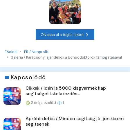
Olvassa el a teljes cikket
Főoldal
PR / Nonprofit
Galéria / Karácsonyi ajándékok a bohócdoktorok támogatásával
Kapcsolódó
Cikkek / Idén is 5000 kisgyermek kap
segítséget iskolakezdés...
2 órája ezelőtt
1
Apróhirdetés / Minden segitség jól jön,kérem
segitsenek