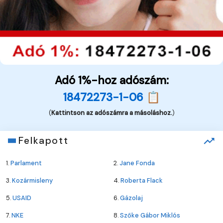
Adó 1%-hoz adószám:
18472273-1-06 📋
(
Kattintson az adószámra a másoláshoz.
)
Felkapott
1.
Parlament
2.
Jane Fonda
3.
Kozármisleny
4.
Roberta Flack
5.
USAID
6.
Gázolaj
7.
NKE
8.
Szőke Gábor Miklós