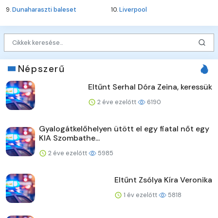
9.
Dunaharaszti baleset
10.
Liverpool
Népszerű
Eltűnt Serhal Dóra Zeina, keressük
2 éve ezelőtt
6190
Gyalogátkelőhelyen ütött el egy fiatal nőt egy
KIA Szombathe...
2 éve ezelőtt
5985
Eltűnt Zsólya Kíra Veronika
1 év ezelőtt
5818