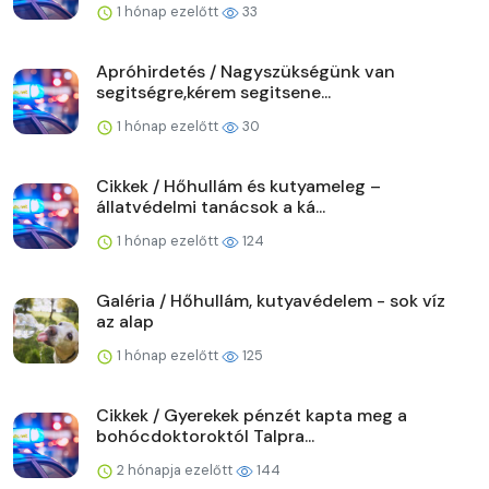
1 hónap ezelőtt
33
Apróhirdetés / Nagyszükségünk van
segitségre,kérem segitsene...
1 hónap ezelőtt
30
Cikkek / Hőhullám és kutyameleg –
állatvédelmi tanácsok a ká...
1 hónap ezelőtt
124
Galéria / Hőhullám, kutyavédelem - sok víz
az alap
1 hónap ezelőtt
125
Cikkek / Gyerekek pénzét kapta meg a
bohócdoktoroktól Talpra...
2 hónapja ezelőtt
144