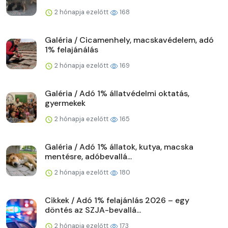
2 hónapja ezelőtt
168
Galéria / Cicamenhely, macskavédelem, adó
1% felajánálás
2 hónapja ezelőtt
169
Galéria / Adó 1% állatvédelmi oktatás,
gyermekek
2 hónapja ezelőtt
165
Galéria / Adó 1% állatok, kutya, macska
mentésre, adóbevallá...
2 hónapja ezelőtt
180
Cikkek / Adó 1% felajánlás 2026 – egy
döntés az SZJA-bevallá...
2 hónapja ezelőtt
173