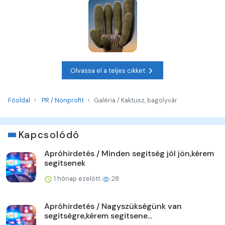
Olvassa el a teljes cikket
Főoldal
PR / Nonprofit
Galéria / Kaktusz, bagolyvár
Kapcsolódó
Apróhirdetés / Minden segitség jól jön,kérem
segitsenek
1 hónap ezelőtt
28
Apróhirdetés / Nagyszükségünk van
segitségre,kérem segitsene...