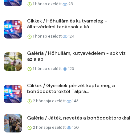
1 hónap ezelőtt
25
Cikkek / Hőhullám és kutyameleg –
állatvédelmi tanácsok a ká...
1 hónap ezelőtt
124
Galéria / Hőhullám, kutyavédelem - sok víz
az alap
1 hónap ezelőtt
125
Cikkek / Gyerekek pénzét kapta meg a
bohócdoktoroktól Talpra...
2 hónapja ezelőtt
143
Galéria / Játék, nevetés a bohócdoktorokkal
2 hónapja ezelőtt
150