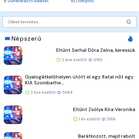
9.
Dunaharaszti baleset
10.
Liverpool
Népszerű
Eltűnt Serhal Dóra Zeina, keressük
2 éve ezelőtt
6189
Gyalogátkelőhelyen ütött el egy fiatal nőt egy
KIA Szombathe...
2 éve ezelőtt
5984
Eltűnt Zsólya Kíra Veronika
1 év ezelőtt
5816
Barátkozott, majd rabolt