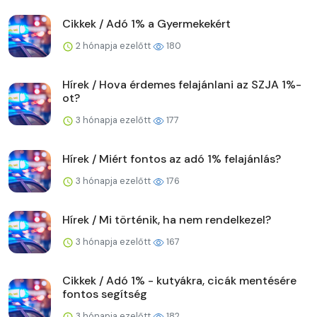
Cikkek / Adó 1% a Gyermekekért
2 hónapja ezelőtt
180
Hírek / Hova érdemes felajánlani az SZJA 1%-
ot?
3 hónapja ezelőtt
177
Hírek / Miért fontos az adó 1% felajánlás?
3 hónapja ezelőtt
176
Hírek / Mi történik, ha nem rendelkezel?
3 hónapja ezelőtt
167
Cikkek / Adó 1% - kutyákra, cicák mentésére
fontos segítség
3 hónapja ezelőtt
182