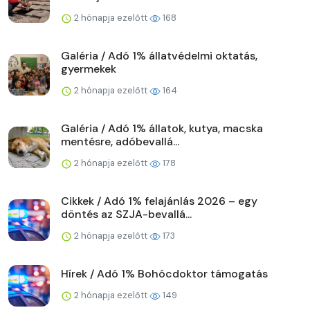
2 hónapja ezelőtt
168
Galéria / Adó 1% állatvédelmi oktatás,
gyermekek
2 hónapja ezelőtt
164
Galéria / Adó 1% állatok, kutya, macska
mentésre, adóbevallá...
2 hónapja ezelőtt
178
Cikkek / Adó 1% felajánlás 2026 – egy
döntés az SZJA-bevallá...
2 hónapja ezelőtt
173
Hírek / Adó 1% Bohócdoktor támogatás
2 hónapja ezelőtt
149