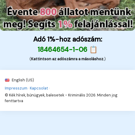
Adó 1%-hoz adószám:
18464654-1-06 📋
(
Kattintson az adószámra a másoláshoz.
)
English (US)
Impresszum
·
Kapcsolat
·
© Kék hírek, bűnügyek, balesetek - Kriminális 2026. Minden jog
fenttartva