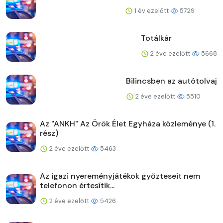
1 év ezelőtt
5729
Totálkár
2 éve ezelőtt
5668
Bilincsben az autótolvaj
2 éve ezelőtt
5510
Az "ANKH" Az Örök Élet Egyháza közleménye (1.
rész)
2 éve ezelőtt
5463
Az igazi nyereményjátékok győzteseit nem
telefonon értesítik...
2 éve ezelőtt
5426