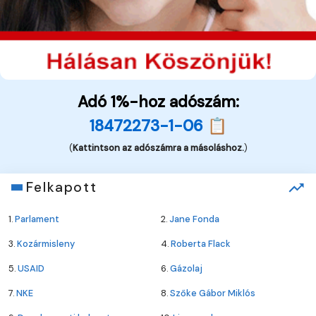
Adó 1%-hoz adószám:
18472273-1-06 📋
(
Kattintson az adószámra a másoláshoz.
)
Felkapott
1.
Parlament
2.
Jane Fonda
3.
Kozármisleny
4.
Roberta Flack
5.
USAID
6.
Gázolaj
7.
NKE
8.
Szőke Gábor Miklós