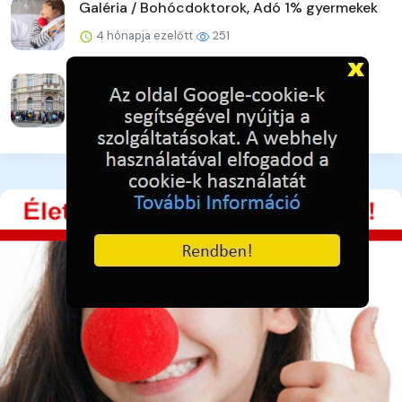
Galéria / Bohócdoktorok, Adó 1% gyermekek
4 hónapja ezelőtt
251
Galéria / Adományra várva - pillanatkép
4 hónapja ezelőtt
237