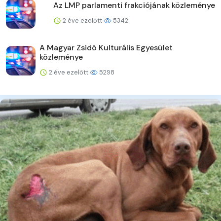
Az LMP parlamenti frakciójának közleménye
2 éve ezelőtt
5342
A Magyar Zsidó Kulturális Egyesület
közleménye
2 éve ezelőtt
5298