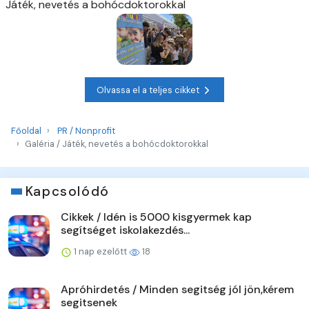
Játék, nevetés a bohócdoktorokkal
Olvassa el a teljes cikket
Főoldal
PR / Nonprofit
Galéria / Játék, nevetés a bohócdoktorokkal
Kapcsolódó
Cikkek / Idén is 5000 kisgyermek kap
segítséget iskolakezdés...
1 nap ezelőtt
18
Apróhirdetés / Minden segitség jól jön,kérem
segitsenek