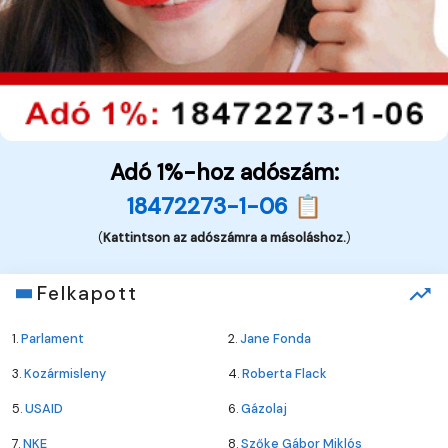
Adó 1%-hoz adószám:
18472273-1-06 📋
(
Kattintson az adószámra a másoláshoz.
)
Felkapott
1.
Parlament
2.
Jane Fonda
3.
Kozármisleny
4.
Roberta Flack
5.
USAID
6.
Gázolaj
7.
NKE
8.
Szőke Gábor Miklós