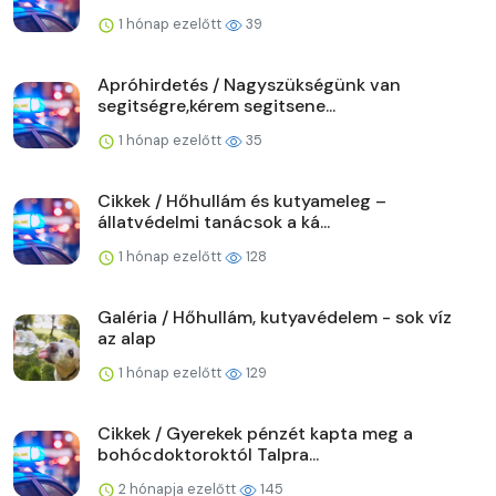
1 hónap ezelőtt
39
Apróhirdetés / Nagyszükségünk van
segitségre,kérem segitsene...
1 hónap ezelőtt
35
Cikkek / Hőhullám és kutyameleg –
állatvédelmi tanácsok a ká...
1 hónap ezelőtt
128
Galéria / Hőhullám, kutyavédelem - sok víz
az alap
1 hónap ezelőtt
129
Cikkek / Gyerekek pénzét kapta meg a
bohócdoktoroktól Talpra...
2 hónapja ezelőtt
145