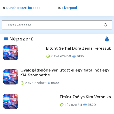
9.
Dunaharaszti baleset
10.
Liverpool
Népszerű
Eltűnt Serhal Dóra Zeina, keressük
2 éve ezelőtt
6195
Gyalogátkelőhelyen ütött el egy fiatal nőt egy
KIA Szombathe...
2 éve ezelőtt
5988
Eltűnt Zsólya Kíra Veronika
1 év ezelőtt
5820