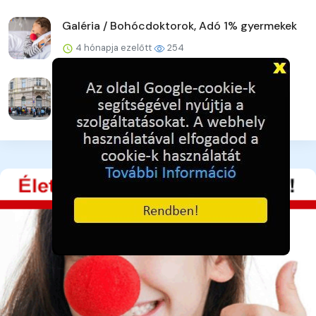
Galéria / Bohócdoktorok, Adó 1% gyermekek
4 hónapja ezelőtt
254
Galéria / Adományra várva - pillanatkép
4 hónapja ezelőtt
242