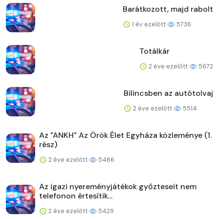
Barátkozott, majd rabolt
1 év ezelőtt
5736
Totálkár
2 éve ezelőtt
5672
Bilincsben az autótolvaj
2 éve ezelőtt
5514
Az "ANKH" Az Örök Élet Egyháza közleménye (1.
rész)
2 éve ezelőtt
5466
Az igazi nyereményjátékok győzteseit nem
telefonon értesítik...
2 éve ezelőtt
5429