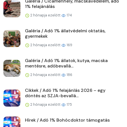
Galéria / Cicamenhely, macskavédelem, adó
1% felajánálás
2 hónapja ezelőtt
174
Galéria / Adó 1% állatvédelmi oktatás,
gyermekek
2 hónapja ezelőtt
169
Galéria / Adó 1% állatok, kutya, macska
mentésre, adóbevallá...
2 hónapja ezelőtt
186
Cikkek / Adó 1% felajánlás 2026 – egy
döntés az SZJA-bevallá...
2 hónapja ezelőtt
175
Hírek / Adó 1% Bohócdoktor támogatás