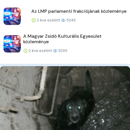
Az LMP parlamenti frakciójának közleménye
2 éve ezelőtt
5345
A Magyar Zsidó Kulturális Egyesület
közleménye
2 éve ezelőtt
5299