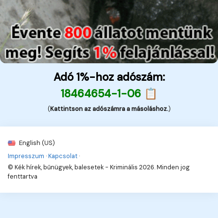
Adó 1%-hoz adószám:
18464654-1-06 📋
(
Kattintson az adószámra a másoláshoz.
)
English (US)
Impresszum
·
Kapcsolat
·
© Kék hírek, bűnügyek, balesetek - Kriminális 2026. Minden jog
fenttartva