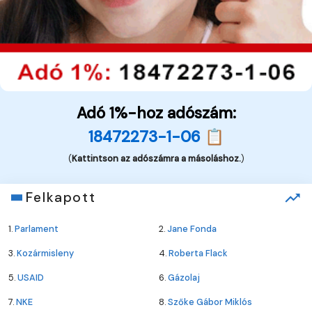
Adó 1%-hoz adószám:
18472273-1-06 📋
(
Kattintson az adószámra a másoláshoz.
)
Felkapott
1.
Parlament
2.
Jane Fonda
3.
Kozármisleny
4.
Roberta Flack
5.
USAID
6.
Gázolaj
7.
NKE
8.
Szőke Gábor Miklós