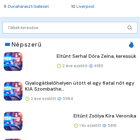
9.
Dunaharaszti baleset
10.
Liverpool
Népszerű
Eltűnt Serhal Dóra Zeina, keressük
2 éve ezelőtt
6189
Gyalogátkelőhelyen ütött el egy fiatal nőt egy
KIA Szombathe...
2 éve ezelőtt
5984
Eltűnt Zsólya Kíra Veronika
1 év ezelőtt
5816