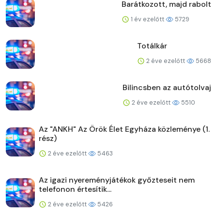
Barátkozott, majd rabolt
1 év ezelőtt
5729
Totálkár
2 éve ezelőtt
5668
Bilincsben az autótolvaj
2 éve ezelőtt
5510
Az "ANKH" Az Örök Élet Egyháza közleménye (1.
rész)
2 éve ezelőtt
5463
Az igazi nyereményjátékok győzteseit nem
telefonon értesítik...
2 éve ezelőtt
5426