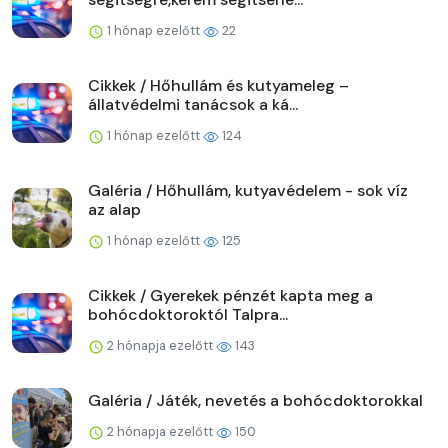
1 hónap ezelőtt
22
Cikkek / Hőhullám és kutyameleg –
állatvédelmi tanácsok a ká...
1 hónap ezelőtt
124
Galéria / Hőhullám, kutyavédelem - sok víz
az alap
1 hónap ezelőtt
125
Cikkek / Gyerekek pénzét kapta meg a
bohócdoktoroktól Talpra...
2 hónapja ezelőtt
143
Galéria / Játék, nevetés a bohócdoktorokkal
2 hónapja ezelőtt
150