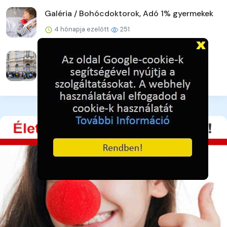
Galéria / Bohócdoktorok, Adó 1% gyermekek
4 hónapja ezelőtt
251
Galéria / Adományra várva - pillanatkép
4 hónapja ezelőtt
237