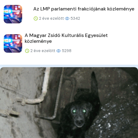
Az LMP parlamenti frakciójának közleménye
2 éve ezelőtt
5342
A Magyar Zsidó Kulturális Egyesület
közleménye
2 éve ezelőtt
5298