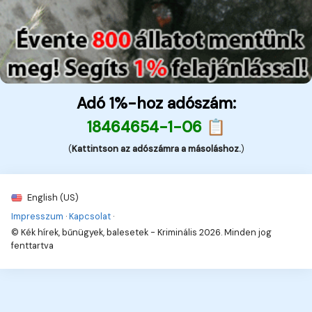
Adó 1%-hoz adószám:
18464654-1-06 📋
(
Kattintson az adószámra a másoláshoz.
)
English (US)
Impresszum
·
Kapcsolat
·
© Kék hírek, bűnügyek, balesetek - Kriminális 2026. Minden jog
fenttartva