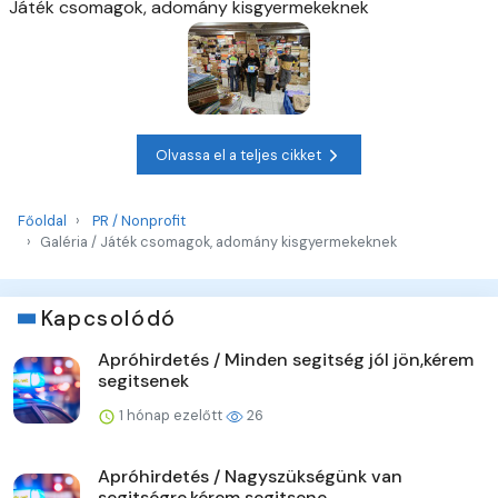
Játék csomagok, adomány kisgyermekeknek
Olvassa el a teljes cikket
Főoldal
PR / Nonprofit
Galéria / Játék csomagok, adomány kisgyermekeknek
Kapcsolódó
Apróhirdetés / Minden segitség jól jön,kérem
segitsenek
1 hónap ezelőtt
26
Apróhirdetés / Nagyszükségünk van
segitségre,kérem segitsene...