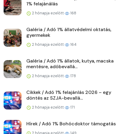
1% felajánálás
2 hónapja ezelőtt
168
Galéria / Adó 1% állatvédelmi oktatás,
gyermekek
2 hónapja ezelőtt
164
Galéria / Adó 1% állatok, kutya, macska
mentésre, adóbevallá...
2 hónapja ezelőtt
178
Cikkek / Adó 1% felajánlás 2026 – egy
döntés az SZJA-bevallá...
2 hónapja ezelőtt
171
Hírek / Adó 1% Bohócdoktor támogatás
2 hónapja ezelőtt
149