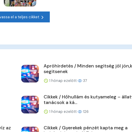
vassa el a teljes cikket
Apróhirdetés / Minden segitség jól jön,
segitsenek
1 hónap ezelőtt
37
Cikkek / Hőhullám és kutyameleg – álla
tanácsok a ká...
1 hónap ezelőtt
126
íz az
Cikkek / Gyerekek pénzét kapta meg a