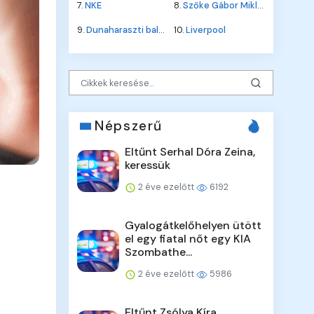
7.
NKE
8.
Szőke Gábor Miklós
9.
Dunaharaszti baleset
10.
Liverpool
Népszerű
Eltűnt Serhal Dóra Zeina,
keressük
2 éve ezelőtt
6192
Gyalogátkelőhelyen ütött
el egy fiatal nőt egy KIA
Szombathe...
2 éve ezelőtt
5986
Eltűnt Zsólya Kíra