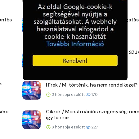
2 hónapja ezelőtt
182
öntés
Hírek / Adó 1% Bohócdoktor támogatás
2 hónapja ezelőtt
153
Hírek / Hova érdemes felajánlani az SZJ
ot?
3 hónapja ezelőtt
180
?
Hírek / Mi történik, ha nem rendelkezel?
3 hónapja ezelőtt
170
sére
Cikkek / Menstruációs szegénység: nem
így lennie
3 hónapja ezelőtt
227