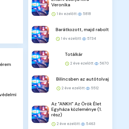
Veronika
1 év ezelőtt
5818
Barátkozott, majd rabolt
1 év ezelőtt
5734
Totálkár
2 éve ezelőtt
5670
kérem
Bilincsben az autótolvaj
2 éve ezelőtt
5512
tvédelmi
Az "ANKH" Az Örök Élet
Egyháza közleménye (1.
rész)
2 éve ezelőtt
5463