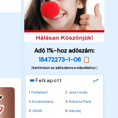
Adó 1%-hoz adószám:
18472273-1-06 📋
(
Kattintson az adószámra a másoláshoz.
)
Felkapott
1.
Parlament
2.
Jane Fonda
3.
Kozármisleny
4.
Roberta Flack
5.
USAID
6.
Gázolaj