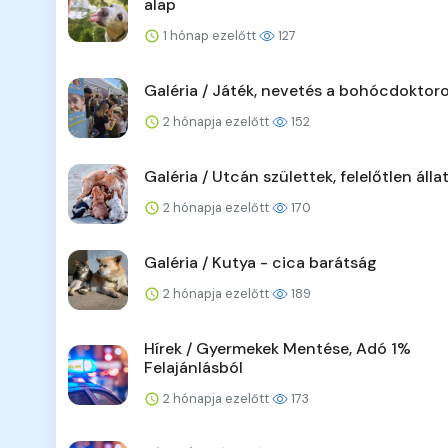
alap
1 hónap ezelőtt
127
Galéria / Játék, nevetés a bohócdoktoro
2 hónapja ezelőtt
152
Galéria / Utcán születtek, felelőtlen álla
2 hónapja ezelőtt
170
Galéria / Kutya - cica barátság
2 hónapja ezelőtt
189
Hírek / Gyermekek Mentése, Adó 1%
Felajánlásból
2 hónapja ezelőtt
173