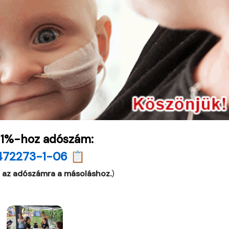
 1%-hoz adószám:
472273-1-06 📋
 az adószámra a másoláshoz.
)