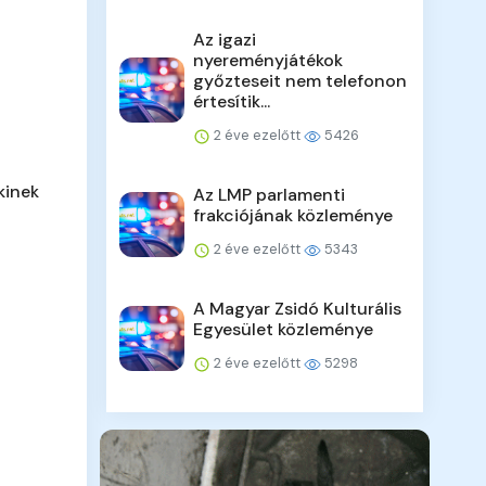
Az igazi
nyereményjátékok
győzteseit nem telefonon
értesítik...
2 éve ezelőtt
5426
kinek
Az LMP parlamenti
frakciójának közleménye
2 éve ezelőtt
5343
A Magyar Zsidó Kulturális
Egyesület közleménye
2 éve ezelőtt
5298