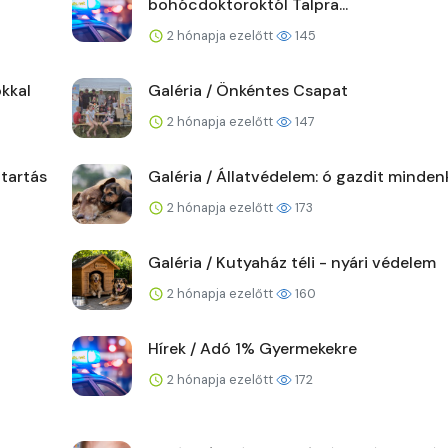
bohócdoktoroktól Talpra...
2 hónapja ezelőtt
145
kkal
Galéria / Önkéntes Csapat
2 hónapja ezelőtt
147
ttartás
Galéria / Állatvédelem: ó gazdit minden
2 hónapja ezelőtt
173
Galéria / Kutyaház téli - nyári védelem
2 hónapja ezelőtt
160
Hírek / Adó 1% Gyermekekre
2 hónapja ezelőtt
172