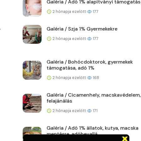
Galéria / Adó 1% alapítványi támogatás
2 hónapja ezelőtt
177
ő
Galéria / Szja 1% Gyermekekre
2 hónapja ezelőtt
177
Galéria / Bohócdoktorok, gyermekek
támogatása, adó 1%
2 hónapja ezelőtt
168
Galéria / Cicamenhely, macskavédelem,
felajánálás
2 hónapja ezelőtt
171
Galéria / Adó 1% állatok, kutya, macska
mentésre, adóbevallá...