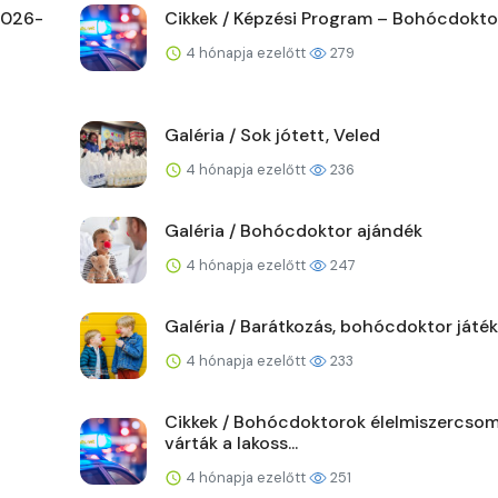
 2026-
Cikkek / Képzési Program – Bohócdoktor
4 hónapja ezelőtt
279
Galéria / Sok jótett, Veled
4 hónapja ezelőtt
236
Galéria / Bohócdoktor ajándék
4 hónapja ezelőtt
247
Galéria / Barátkozás, bohócdoktor játék
4 hónapja ezelőtt
233
Cikkek / Bohócdoktorok élelmiszercso
várták a lakoss...
4 hónapja ezelőtt
251