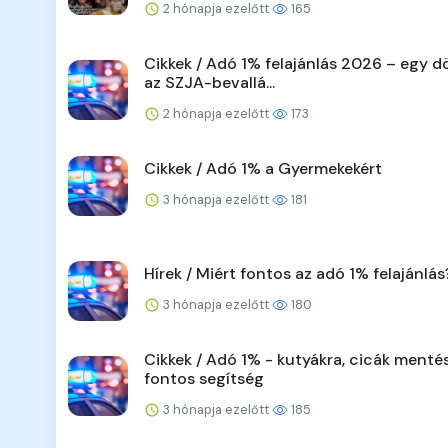
2 hónapja ezelőtt
165
Cikkek / Adó 1% felajánlás 2026 – egy d
az SZJA-bevallá...
2 hónapja ezelőtt
173
Cikkek / Adó 1% a Gyermekekért
3 hónapja ezelőtt
181
Hírek / Miért fontos az adó 1% felajánlás
3 hónapja ezelőtt
180
Cikkek / Adó 1% - kutyákra, cicák menté
fontos segítség
3 hónapja ezelőtt
185