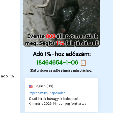
Adó 1%-hoz adószám:
18464654-1-06 📋
(
Kattintson az adószámra a másoláshoz.
)
 adó 1%
English (US)
Impresszum
·
Kapcsolat
·
© Kék hírek, bűnügyek, balesetek -
Kriminális 2026. Minden jog fenttartva