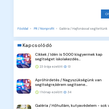
Ol
Főoldal
PR / Nonprofit
Galéria / Hajfonással segítettünk
Kapcsolódó
Cikkek / Idén is 5000 kisgyermek kap
segítséget iskolakezdés...
23 órája ezelőtt
13
Apróhirdetés / Nagyszükségünk van
segitségre,kérem segitsene...
1 hónap ezelőtt
34
Galéria / Hőhullám, kutyavédelem - sok v