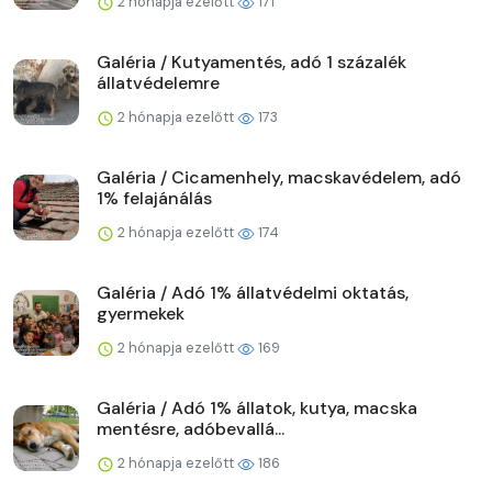
2 hónapja ezelőtt
171
Galéria / Kutyamentés, adó 1 százalék
állatvédelemre
2 hónapja ezelőtt
173
Galéria / Cicamenhely, macskavédelem, adó
1% felajánálás
2 hónapja ezelőtt
174
Galéria / Adó 1% állatvédelmi oktatás,
gyermekek
2 hónapja ezelőtt
169
Galéria / Adó 1% állatok, kutya, macska
mentésre, adóbevallá...
2 hónapja ezelőtt
186