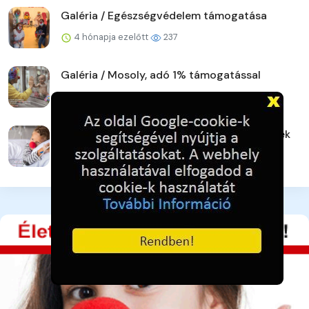
Galéria / Egészségvédelem támogatása
4 hónapja ezelőtt
237
Galéria / Mosoly, adó 1% támogatással
4 hónapja ezelőtt
230
Galéria / Bohócdoktorok, Adó 1% gyermekek
4 hónapja ezelőtt
254