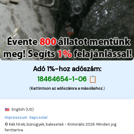
Adó 1%-hoz adószám:
18464654-1-06 📋
(
Kattintson az adószámra a másoláshoz.
)
English (US)
Impresszum
·
Kapcsolat
·
© Kék hírek, bűnügyek, balesetek - Kriminális 2026. Minden jog
fenttartva