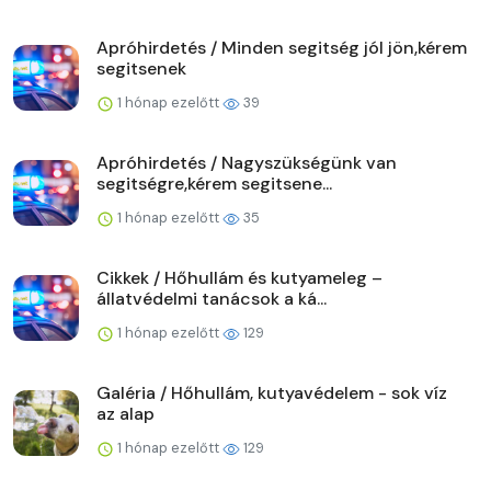
Apróhirdetés / Minden segitség jól jön,kérem
segitsenek
1 hónap ezelőtt
39
Apróhirdetés / Nagyszükségünk van
segitségre,kérem segitsene...
1 hónap ezelőtt
35
Cikkek / Hőhullám és kutyameleg –
állatvédelmi tanácsok a ká...
1 hónap ezelőtt
129
Galéria / Hőhullám, kutyavédelem - sok víz
az alap
1 hónap ezelőtt
129