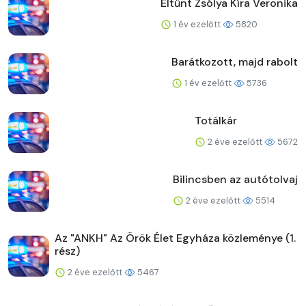
Eltűnt Zsólya Kíra Veronika
1 év ezelőtt
5820
Barátkozott, majd rabolt
1 év ezelőtt
5736
Totálkár
2 éve ezelőtt
5672
Bilincsben az autótolvaj
2 éve ezelőtt
5514
Az "ANKH" Az Örök Élet Egyháza közleménye (1.
rész)
2 éve ezelőtt
5467