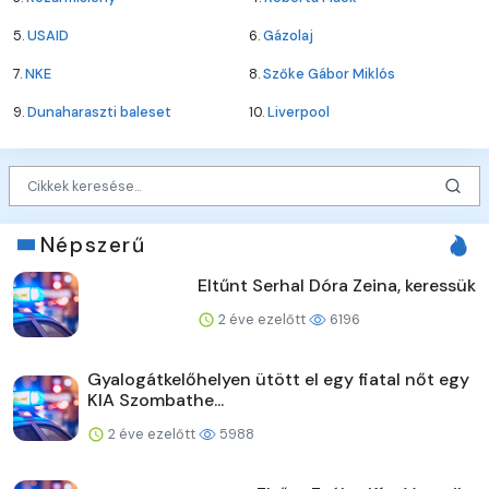
5.
USAID
6.
Gázolaj
7.
NKE
8.
Szőke Gábor Miklós
9.
Dunaharaszti baleset
10.
Liverpool
Népszerű
Eltűnt Serhal Dóra Zeina, keressük
2 éve ezelőtt
6196
Gyalogátkelőhelyen ütött el egy fiatal nőt egy
KIA Szombathe...
2 éve ezelőtt
5988