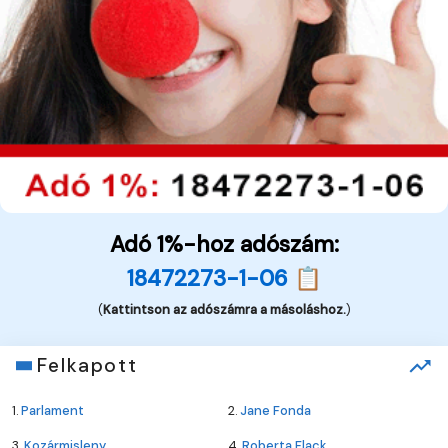
Adó 1%-hoz adószám:
18472273-1-06 📋
(
Kattintson az adószámra a másoláshoz.
)
Felkapott
1.
Parlament
2.
Jane Fonda
3.
Kozármisleny
4.
Roberta Flack