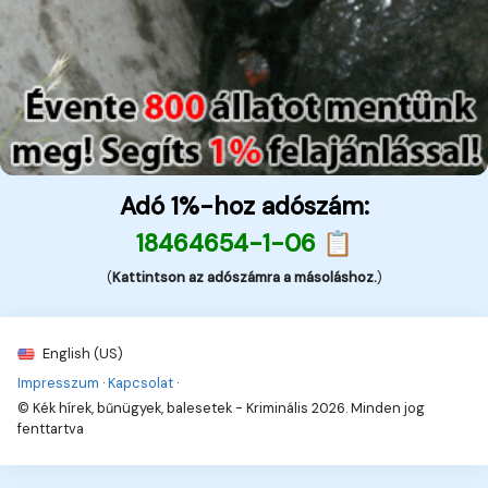
Adó 1%-hoz adószám:
18464654-1-06 📋
(
Kattintson az adószámra a másoláshoz.
)
English (US)
Impresszum
·
Kapcsolat
·
© Kék hírek, bűnügyek, balesetek - Kriminális 2026. Minden jog
fenttartva