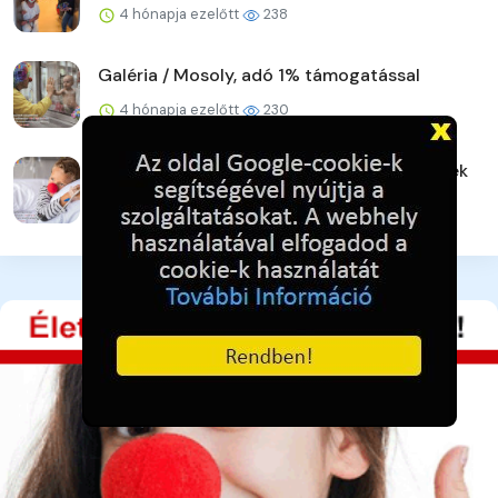
4 hónapja ezelőtt
238
Galéria / Mosoly, adó 1% támogatással
4 hónapja ezelőtt
230
Galéria / Bohócdoktorok, Adó 1% gyermekek
4 hónapja ezelőtt
254