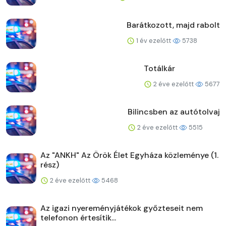
Barátkozott, majd rabolt
1 év ezelőtt
5738
Totálkár
2 éve ezelőtt
5677
Bilincsben az autótolvaj
2 éve ezelőtt
5515
Az "ANKH" Az Örök Élet Egyháza közleménye (1.
rész)
2 éve ezelőtt
5468
Az igazi nyereményjátékok győzteseit nem
telefonon értesítik...