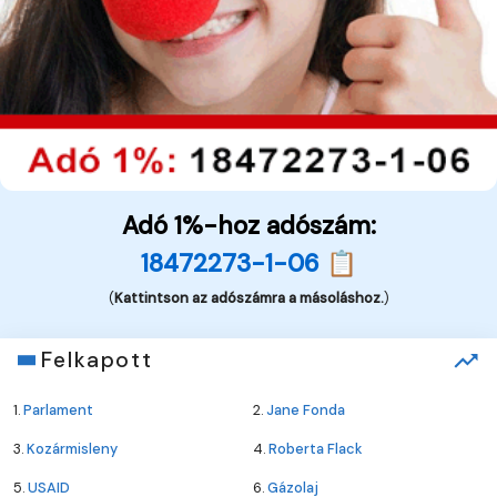
Adó 1%-hoz adószám:
18472273-1-06 📋
(
Kattintson az adószámra a másoláshoz.
)
Felkapott
1.
Parlament
2.
Jane Fonda
3.
Kozármisleny
4.
Roberta Flack
5.
USAID
6.
Gázolaj