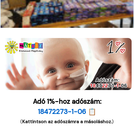
Adó 1%-hoz adószám:
18472273-1-06 📋
(
Kattintson az adószámra a másoláshoz.
)