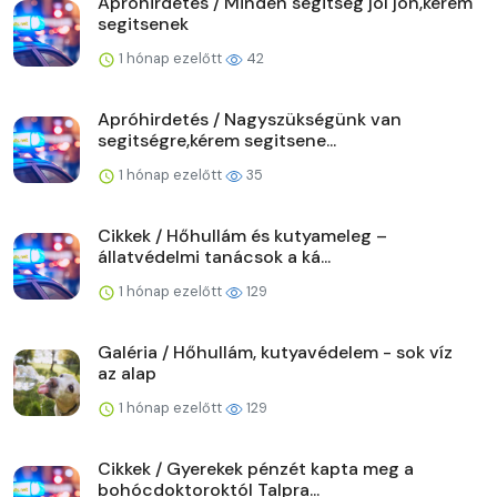
Apróhirdetés / Minden segitség jól jön,kérem
segitsenek
1 hónap ezelőtt
42
Apróhirdetés / Nagyszükségünk van
segitségre,kérem segitsene...
1 hónap ezelőtt
35
Cikkek / Hőhullám és kutyameleg –
állatvédelmi tanácsok a ká...
1 hónap ezelőtt
129
Galéria / Hőhullám, kutyavédelem - sok víz
az alap
1 hónap ezelőtt
129
Cikkek / Gyerekek pénzét kapta meg a
bohócdoktoroktól Talpra...