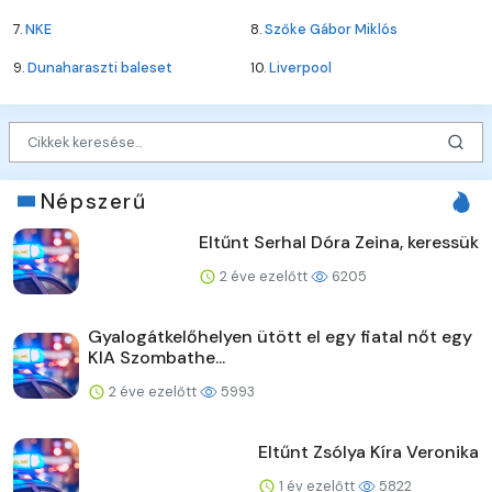
7.
NKE
8.
Szőke Gábor Miklós
9.
Dunaharaszti baleset
10.
Liverpool
Népszerű
Eltűnt Serhal Dóra Zeina, keressük
2 éve ezelőtt
6205
Gyalogátkelőhelyen ütött el egy fiatal nőt egy
KIA Szombathe...
2 éve ezelőtt
5993
Eltűnt Zsólya Kíra Veronika
1 év ezelőtt
5822