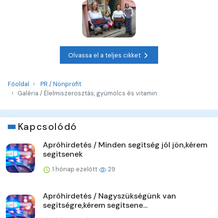
Olvassa el a teljes cikket
Főoldal
PR / Nonprofit
Galéria / Élelmiszerosztás, gyümölcs és vitamin
Kapcsolódó
Apróhirdetés / Minden segitség jól jön,kérem
segitsenek
1 hónap ezelőtt
29
Apróhirdetés / Nagyszükségünk van
segitségre,kérem segitsene...