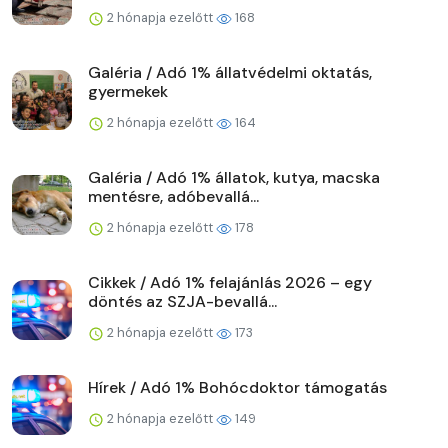
2 hónapja ezelőtt
168
Galéria / Adó 1% állatvédelmi oktatás,
gyermekek
2 hónapja ezelőtt
164
Galéria / Adó 1% állatok, kutya, macska
mentésre, adóbevallá...
2 hónapja ezelőtt
178
Cikkek / Adó 1% felajánlás 2026 – egy
döntés az SZJA-bevallá...
2 hónapja ezelőtt
173
Hírek / Adó 1% Bohócdoktor támogatás
2 hónapja ezelőtt
149