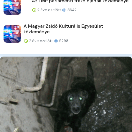
Az LMP parlamenti frakciójának közleménye
2 éve ezelőtt
5342
A Magyar Zsidó Kulturális Egyesület
közleménye
2 éve ezelőtt
5298