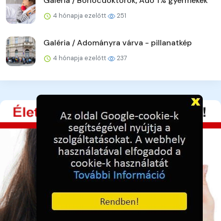
Galéria / Bohócdoktorok, Adó 1% gyermekek
4 hónapja ezelőtt
251
Galéria / Adományra várva - pillanatkép
4 hónapja ezelőtt
237