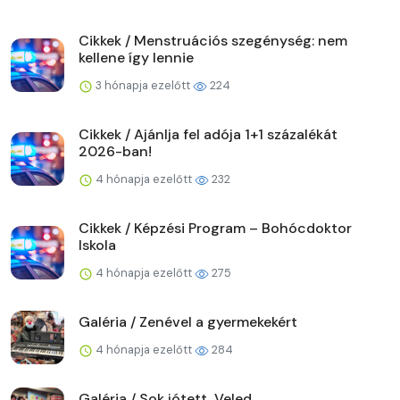
Cikkek / Menstruációs szegénység: nem
kellene így lennie
3 hónapja ezelőtt
224
Cikkek / Ajánlja fel adója 1+1 százalékát
2026-ban!
4 hónapja ezelőtt
232
Cikkek / Képzési Program – Bohócdoktor
Iskola
4 hónapja ezelőtt
275
Galéria / Zenével a gyermekekért
4 hónapja ezelőtt
284
Galéria / Sok jótett, Veled