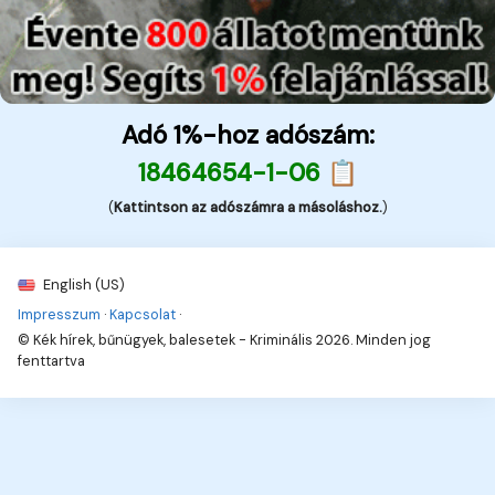
Adó 1%-hoz adószám:
18464654-1-06 📋
(
Kattintson az adószámra a másoláshoz.
)
English (US)
Impresszum
·
Kapcsolat
·
© Kék hírek, bűnügyek, balesetek - Kriminális 2026. Minden jog
fenttartva