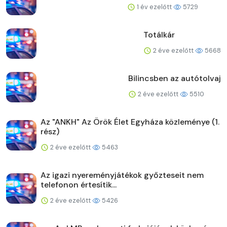
1 év ezelőtt
5729
Totálkár
2 éve ezelőtt
5668
Bilincsben az autótolvaj
2 éve ezelőtt
5510
Az "ANKH" Az Örök Élet Egyháza közleménye (1.
rész)
2 éve ezelőtt
5463
Az igazi nyereményjátékok győzteseit nem
telefonon értesítik...
2 éve ezelőtt
5426