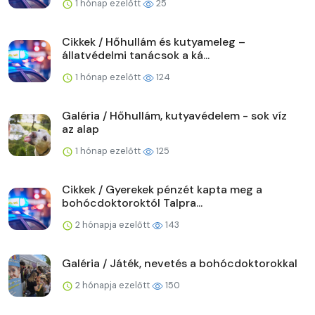
1 hónap ezelőtt
25
Cikkek / Hőhullám és kutyameleg –
állatvédelmi tanácsok a ká...
1 hónap ezelőtt
124
Galéria / Hőhullám, kutyavédelem - sok víz
az alap
1 hónap ezelőtt
125
Cikkek / Gyerekek pénzét kapta meg a
bohócdoktoroktól Talpra...
2 hónapja ezelőtt
143
Galéria / Játék, nevetés a bohócdoktorokkal
2 hónapja ezelőtt
150