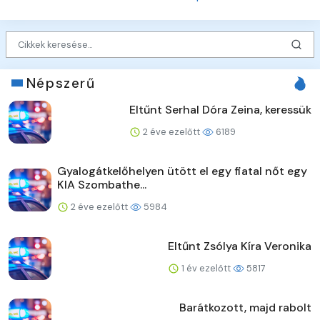
Népszerű
Eltűnt Serhal Dóra Zeina, keressük
2 éve ezelőtt
6189
Gyalogátkelőhelyen ütött el egy fiatal nőt egy
KIA Szombathe...
2 éve ezelőtt
5984
Eltűnt Zsólya Kíra Veronika
1 év ezelőtt
5817
Barátkozott, majd rabolt