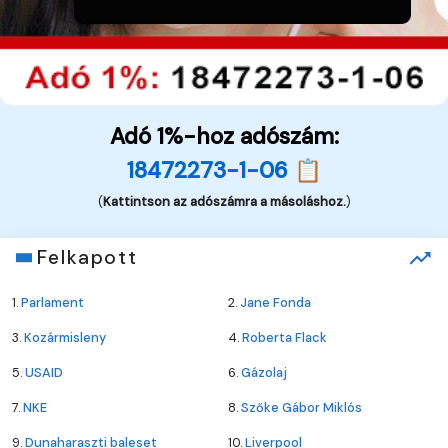
Adó 1%-hoz adószám:
18472273-1-06 📋
(
Kattintson az adószámra a másoláshoz.
)
Felkapott
1.
Parlament
2.
Jane Fonda
3.
Kozármisleny
4.
Roberta Flack
5.
USAID
6.
Gázolaj
7.
NKE
8.
Szőke Gábor Miklós
9.
Dunaharaszti baleset
10.
Liverpool