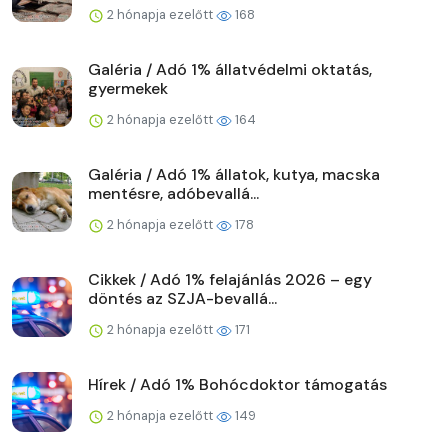
2 hónapja ezelőtt
168
Galéria / Adó 1% állatvédelmi oktatás,
gyermekek
2 hónapja ezelőtt
164
Galéria / Adó 1% állatok, kutya, macska
mentésre, adóbevallá...
2 hónapja ezelőtt
178
Cikkek / Adó 1% felajánlás 2026 – egy
döntés az SZJA-bevallá...
2 hónapja ezelőtt
171
Hírek / Adó 1% Bohócdoktor támogatás
2 hónapja ezelőtt
149