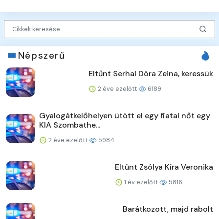
Népszerű
Eltűnt Serhal Dóra Zeina, keressük
2 éve ezelőtt
6189
Gyalogátkelőhelyen ütött el egy fiatal nőt egy
KIA Szombathe...
2 éve ezelőtt
5984
Eltűnt Zsólya Kíra Veronika
1 év ezelőtt
5816
Barátkozott, majd rabolt