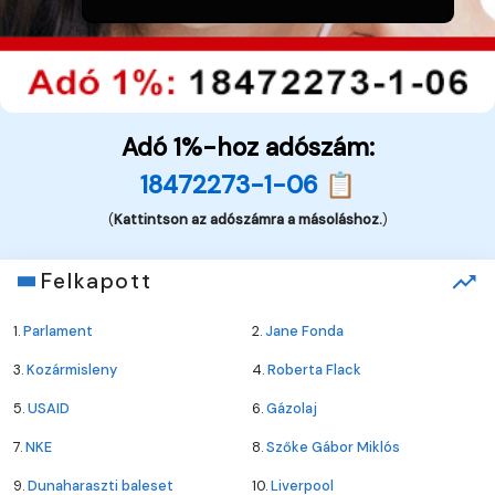
Adó 1%-hoz adószám:
18472273-1-06 📋
(
Kattintson az adószámra a másoláshoz.
)
Felkapott
1.
Parlament
2.
Jane Fonda
3.
Kozármisleny
4.
Roberta Flack
5.
USAID
6.
Gázolaj
7.
NKE
8.
Szőke Gábor Miklós
9.
Dunaharaszti baleset
10.
Liverpool