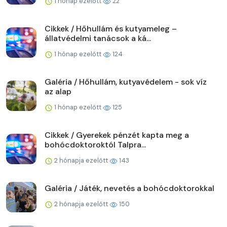
1 hónap ezelőtt
22
Cikkek / Hőhullám és kutyameleg –
állatvédelmi tanácsok a ká...
1 hónap ezelőtt
124
Galéria / Hőhullám, kutyavédelem - sok víz
az alap
1 hónap ezelőtt
125
Cikkek / Gyerekek pénzét kapta meg a
bohócdoktoroktól Talpra...
2 hónapja ezelőtt
143
Galéria / Játék, nevetés a bohócdoktorokkal
2 hónapja ezelőtt
150