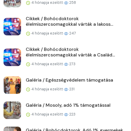
4 hónapja ezelőtt
258
Cikkek / Bohócdoktorok
élelmiszercsomagokkal várták a lakoss...
4 hónapja ezelőtt
247
Cikkek / Bohócdoktorok
élelmiszercsomagokkal várták a Család...
4 hónapja ezelőtt
273
Galéria / Egészségvédelem támogatása
4 hónapja ezelőtt
231
Galéria / Mosoly, adó 1% támogatással
4 hónapja ezelőtt
223
Galéria / Bohócdoktorok, Adó 1% gyermekek