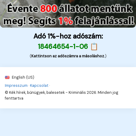
Adó 1%-hoz adószám:
18464654-1-06 📋
(
Kattintson az adószámra a másoláshoz.
)
English (US)
Impresszum
·
Kapcsolat
·
© Kék hírek, bűnügyek, balesetek - Kriminális 2026. Minden jog
fenttartva