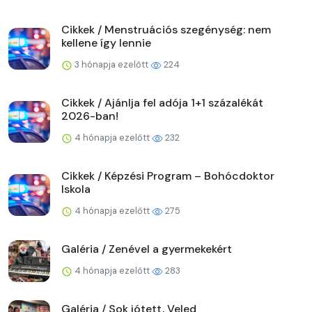
Cikkek / Menstruációs szegénység: nem
kellene így lennie
3 hónapja ezelőtt
224
Cikkek / Ajánlja fel adója 1+1 százalékát
2026-ban!
4 hónapja ezelőtt
232
Cikkek / Képzési Program – Bohócdoktor
Iskola
4 hónapja ezelőtt
275
Galéria / Zenével a gyermekekért
4 hónapja ezelőtt
283
Galéria / Sok jótett, Veled