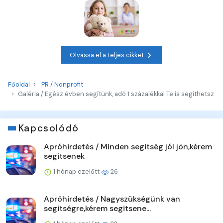
Olvassa el a teljes cikket
Főoldal
PR / Nonprofit
Galéria / Egész évben segítünk, adó 1 százalékkal Te is segíthetsz
Kapcsolódó
Apróhirdetés / Minden segitség jól jön,kérem
segitsenek
1 hónap ezelőtt
26
Apróhirdetés / Nagyszükségünk van
segitségre,kérem segitsene...