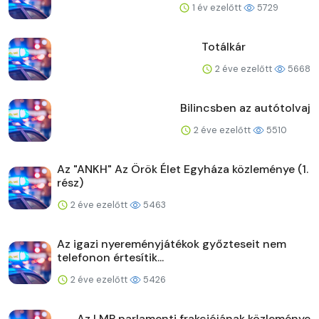
1 év ezelőtt
5729
Totálkár
2 éve ezelőtt
5668
Bilincsben az autótolvaj
2 éve ezelőtt
5510
Az "ANKH" Az Örök Élet Egyháza közleménye (1.
rész)
2 éve ezelőtt
5463
Az igazi nyereményjátékok győzteseit nem
telefonon értesítik...
2 éve ezelőtt
5426
Az LMP parlamenti frakciójának közleménye