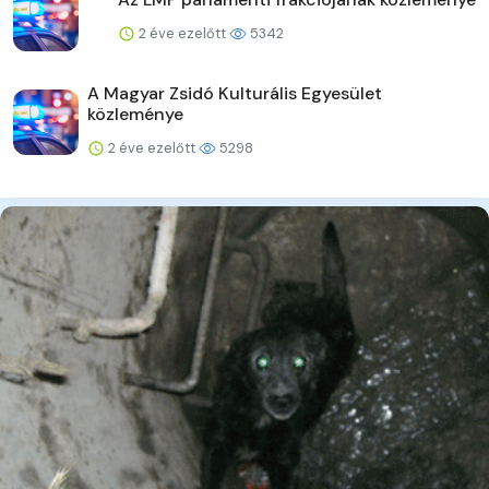
2 éve ezelőtt
5342
A Magyar Zsidó Kulturális Egyesület
közleménye
2 éve ezelőtt
5298