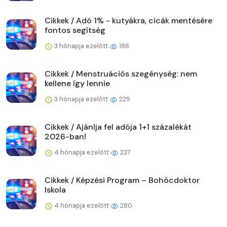
Cikkek / Adó 1% - kutyákra, cicák mentésére
fontos segítség
3 hónapja ezelőtt
186
Cikkek / Menstruációs szegénység: nem
kellene így lennie
3 hónapja ezelőtt
229
Cikkek / Ajánlja fel adója 1+1 százalékát
2026-ban!
4 hónapja ezelőtt
237
Cikkek / Képzési Program – Bohócdoktor
Iskola
4 hónapja ezelőtt
280