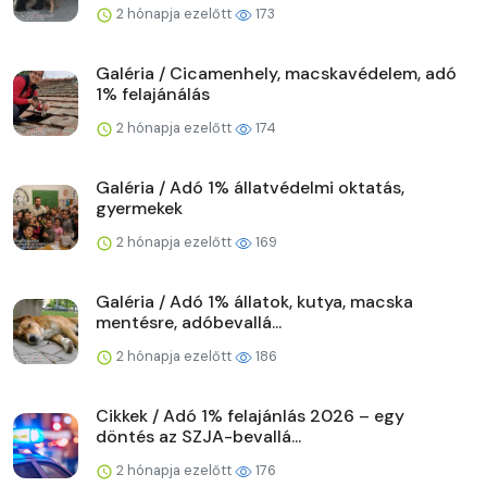
2 hónapja ezelőtt
173
Galéria / Cicamenhely, macskavédelem, adó
1% felajánálás
2 hónapja ezelőtt
174
Galéria / Adó 1% állatvédelmi oktatás,
gyermekek
2 hónapja ezelőtt
169
Galéria / Adó 1% állatok, kutya, macska
mentésre, adóbevallá...
2 hónapja ezelőtt
186
Cikkek / Adó 1% felajánlás 2026 – egy
döntés az SZJA-bevallá...
2 hónapja ezelőtt
176