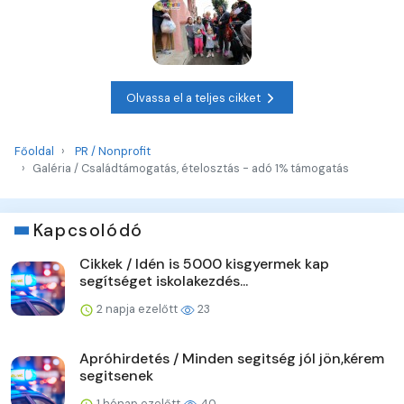
Olvassa el a teljes cikket
Főoldal
PR / Nonprofit
Galéria / Családtámogatás, ételosztás - adó 1% támogatás
Kapcsolódó
Cikkek / Idén is 5000 kisgyermek kap
segítséget iskolakezdés...
2 napja ezelőtt
23
Apróhirdetés / Minden segitség jól jön,kérem
segitsenek
1 hónap ezelőtt
40