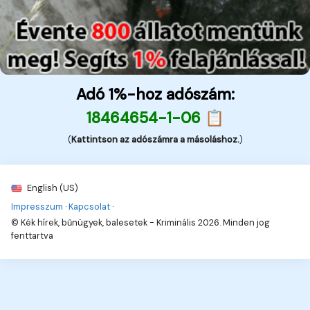
Adó 1%-hoz adószám:
18464654-1-06 📋
(
Kattintson az adószámra a másoláshoz.
)
English (US)
Impresszum
·
Kapcsolat
·
© Kék hírek, bűnügyek, balesetek - Kriminális 2026. Minden jog
fenttartva