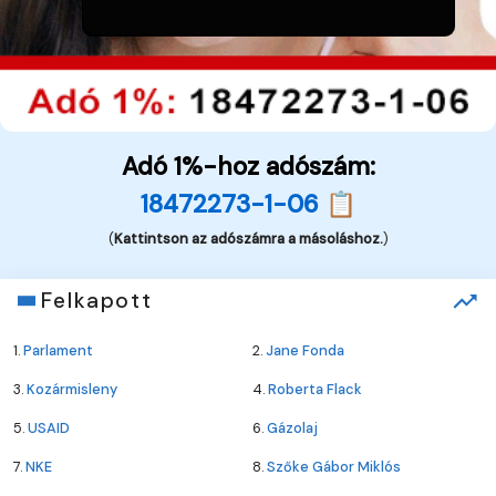
Adó 1%-hoz adószám:
18472273-1-06 📋
(
Kattintson az adószámra a másoláshoz.
)
Felkapott
1.
Parlament
2.
Jane Fonda
3.
Kozármisleny
4.
Roberta Flack
5.
USAID
6.
Gázolaj
7.
NKE
8.
Szőke Gábor Miklós