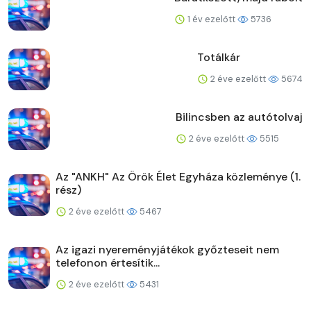
1 év ezelőtt
5736
Totálkár
2 éve ezelőtt
5674
Bilincsben az autótolvaj
2 éve ezelőtt
5515
Az "ANKH" Az Örök Élet Egyháza közleménye (1.
rész)
2 éve ezelőtt
5467
Az igazi nyereményjátékok győzteseit nem
telefonon értesítik...
2 éve ezelőtt
5431