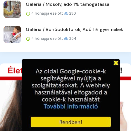
Galéria / Mosoly, adó 1% támogatással
4 hónapja ezelőtt
230
Galéria / Bohócdoktorok, Adó 1% gyermekek
4 hónapja ezelőtt
254