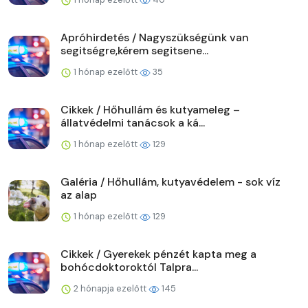
Apróhirdetés / Nagyszükségünk van
segitségre,kérem segitsene...
1 hónap ezelőtt
35
Cikkek / Hőhullám és kutyameleg –
állatvédelmi tanácsok a ká...
1 hónap ezelőtt
129
Galéria / Hőhullám, kutyavédelem - sok víz
az alap
1 hónap ezelőtt
129
Cikkek / Gyerekek pénzét kapta meg a
bohócdoktoroktól Talpra...
2 hónapja ezelőtt
145