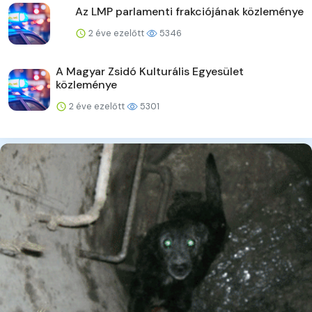
Az LMP parlamenti frakciójának közleménye
2 éve ezelőtt
5346
A Magyar Zsidó Kulturális Egyesület
közleménye
2 éve ezelőtt
5301