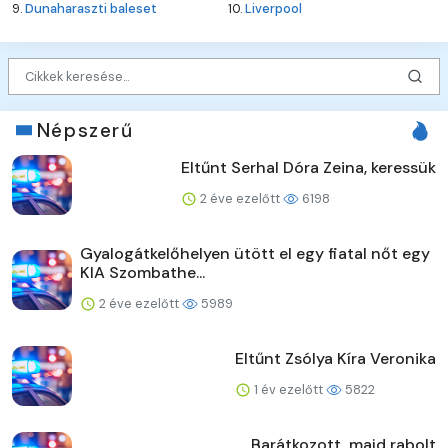
9.
Dunaharaszti baleset
10.
Liverpool
Népszerű
Eltűnt Serhal Dóra Zeina, keressük
2 éve ezelőtt
6198
Gyalogátkelőhelyen ütött el egy fiatal nőt egy
KIA Szombathe...
2 éve ezelőtt
5989
Eltűnt Zsólya Kíra Veronika
1 év ezelőtt
5822
Barátkozott, majd rabolt