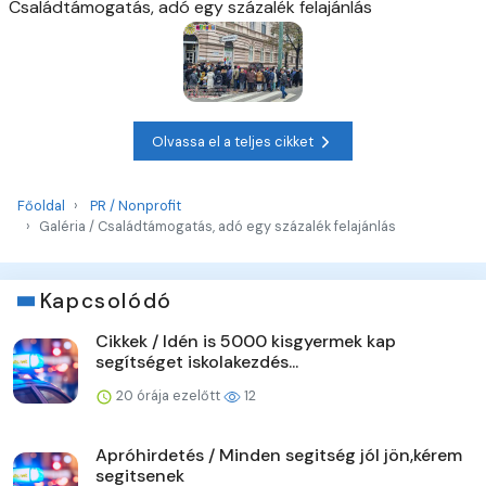
Családtámogatás, adó egy százalék felajánlás
Olvassa el a teljes cikket
Főoldal
PR / Nonprofit
Galéria / Családtámogatás, adó egy százalék felajánlás
Kapcsolódó
Cikkek / Idén is 5000 kisgyermek kap
segítséget iskolakezdés...
20 órája ezelőtt
12
Apróhirdetés / Minden segitség jól jön,kérem
segitsenek