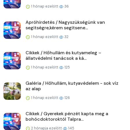
1 hónap ezelőtt
36
Apróhirdetés / Nagyszükségünk van
segitségre,kérem segitsene...
1 hónap ezelőtt
32
Cikkek / Hőhullám és kutyameleg –
állatvédelmi tanácsok a ká...
1 hónap ezelőtt
125
Galéria / Hőhullám, kutyavédelem - sok víz
az alap
1 hónap ezelőtt
126
Cikkek / Gyerekek pénzét kapta meg a
bohócdoktoroktól Talpra...
2 hónapja ezelőtt
145