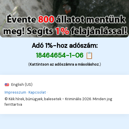
Adó 1%-hoz adószám:
18464654-1-06 📋
(
Kattintson az adószámra a másoláshoz.
)
English (US)
Impresszum
·
Kapcsolat
·
© Kék hírek, bűnügyek, balesetek - Kriminális 2026. Minden jog
fenttartva