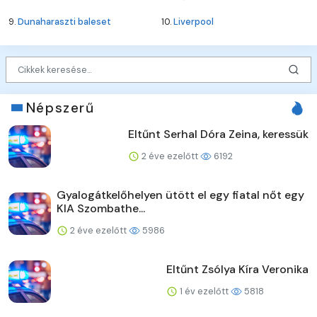
9.
Dunaharaszti baleset
10.
Liverpool
Népszerű
Eltűnt Serhal Dóra Zeina, keressük
2 éve ezelőtt
6192
Gyalogátkelőhelyen ütött el egy fiatal nőt egy
KIA Szombathe...
2 éve ezelőtt
5986
Eltűnt Zsólya Kíra Veronika
1 év ezelőtt
5818