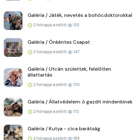
Galéria / Játék, nevetés a bohócdoktorokkal
2 hónapja ezelőtt
152
Galéria / Önkéntes Csapat
2 hónapja ezelőtt
147
Galéria / Utcán születtek, felelőtlen
állattartás
2 hónapja ezelőtt
170
Galéria / Állatvédelem: ó gazdit mindenkinek
2 hónapja ezelőtt
172
Galéria / Kutya - cica barátság
2 hónapja ezelőtt
189