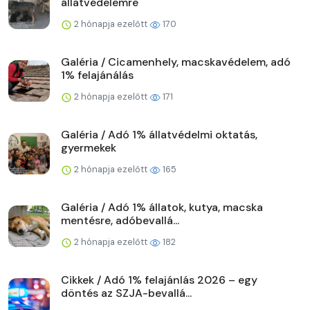
állatvédelemre
2 hónapja ezelőtt
170
Galéria / Cicamenhely, macskavédelem, adó
1% felajánálás
2 hónapja ezelőtt
171
Galéria / Adó 1% állatvédelmi oktatás,
gyermekek
2 hónapja ezelőtt
165
Galéria / Adó 1% állatok, kutya, macska
mentésre, adóbevallá...
2 hónapja ezelőtt
182
Cikkek / Adó 1% felajánlás 2026 – egy
döntés az SZJA-bevallá...