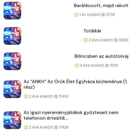
Barátkozott, majd rabolt
1 év ezelőtt
5733
Totálkár
2 éve ezelőtt
5669
Bilincsben az autótolvaj
2 éve ezelőtt
5512
Az "ANKH" Az Örök Élet Egyháza közleménye (1.
rész)
2 éve ezelőtt
5463
Az igazi nyereményjátékok győzteseit nem
telefonon értesítik...
2 éve ezelőtt
5426