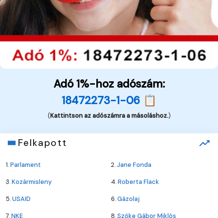
Adó 1%-hoz adószám:
18472273-1-06 📋
(
Kattintson az adószámra a másoláshoz.
)
Felkapott
1.
Parlament
2.
Jane Fonda
3.
Kozármisleny
4.
Roberta Flack
5.
USAID
6.
Gázolaj
7.
NKE
8.
Szőke Gábor Miklós