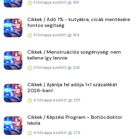
3 hónapja ezelőtt
169
Cikkek / Adó 1% - kutyákra, cicák mentésére
fontos segítség
3 hónapja ezelőtt
184
Cikkek / Menstruációs szegénység: nem
kellene így lennie
3 hónapja ezelőtt
226
Cikkek / Ajánlja fel adója 1+1 százalékát
2026-ban!
4 hónapja ezelőtt
235
Cikkek / Képzési Program – Bohócdoktor
Iskola
4 hónapja ezelőtt
279