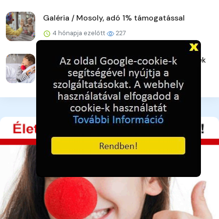
Galéria / Mosoly, adó 1% támogatással
4 hónapja ezelőtt
227
Galéria / Bohócdoktorok, Adó 1% gyermekek
4 hónapja ezelőtt
253