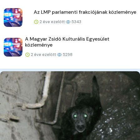
Az LMP parlamenti frakciójának közleménye
2 éve ezelőtt
5343
A Magyar Zsidó Kulturális Egyesület
közleménye
2 éve ezelőtt
5298