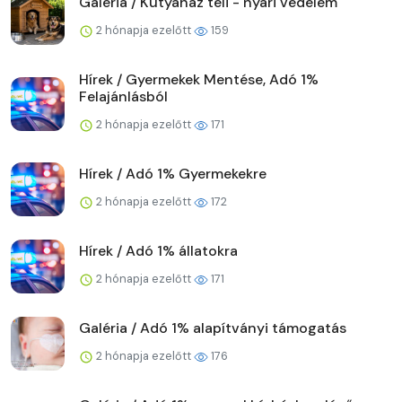
Galéria / Kutyaház téli - nyári védelem
2 hónapja ezelőtt
159
Hírek / Gyermekek Mentése, Adó 1%
Felajánlásból
2 hónapja ezelőtt
171
Hírek / Adó 1% Gyermekekre
2 hónapja ezelőtt
172
Hírek / Adó 1% állatokra
2 hónapja ezelőtt
171
Galéria / Adó 1% alapítványi támogatás
2 hónapja ezelőtt
176