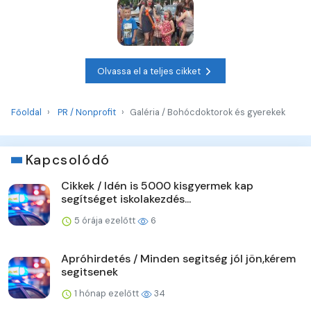
Olvassa el a teljes cikket
Főoldal
PR / Nonprofit
Galéria / Bohócdoktorok és gyerekek
Kapcsolódó
Cikkek / Idén is 5000 kisgyermek kap
segítséget iskolakezdés...
5 órája ezelőtt
6
Apróhirdetés / Minden segitség jól jön,kérem
segitsenek
1 hónap ezelőtt
34