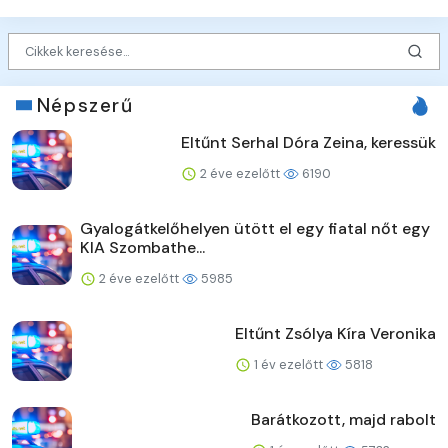
Népszerű
Eltűnt Serhal Dóra Zeina, keressük
2 éve ezelőtt
6190
Gyalogátkelőhelyen ütött el egy fiatal nőt egy
KIA Szombathe...
2 éve ezelőtt
5985
Eltűnt Zsólya Kíra Veronika
1 év ezelőtt
5818
Barátkozott, majd rabolt