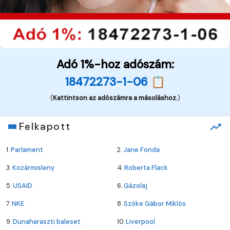
Adó 1%-hoz adószám:
18472273-1-06 📋
(
Kattintson az adószámra a másoláshoz.
)
Felkapott
1.
Parlament
2.
Jane Fonda
3.
Kozármisleny
4.
Roberta Flack
5.
USAID
6.
Gázolaj
7.
NKE
8.
Szőke Gábor Miklós
9.
Dunaharaszti baleset
10.
Liverpool