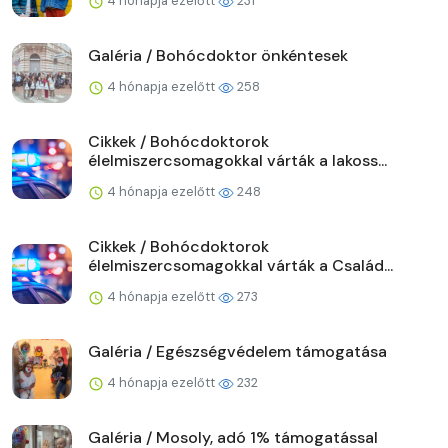
4 hónapja ezelőtt
231
Galéria / Bohócdoktor önkéntesek
4 hónapja ezelőtt
258
Cikkek / Bohócdoktorok
élelmiszercsomagokkal várták a lakoss...
4 hónapja ezelőtt
248
Cikkek / Bohócdoktorok
élelmiszercsomagokkal várták a Család...
4 hónapja ezelőtt
273
Galéria / Egészségvédelem támogatása
4 hónapja ezelőtt
232
Galéria / Mosoly, adó 1% támogatással