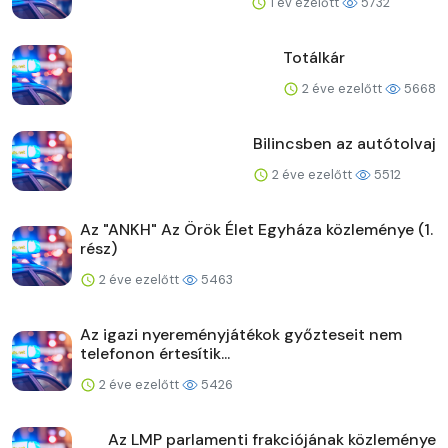
1 év ezelőtt
5732
Totálkár
2 éve ezelőtt
5668
Bilincsben az autótolvaj
2 éve ezelőtt
5512
Az "ANKH" Az Örök Élet Egyháza közleménye (1.
rész)
2 éve ezelőtt
5463
Az igazi nyereményjátékok győzteseit nem
telefonon értesítik...
2 éve ezelőtt
5426
Az LMP parlamenti frakciójának közleménye