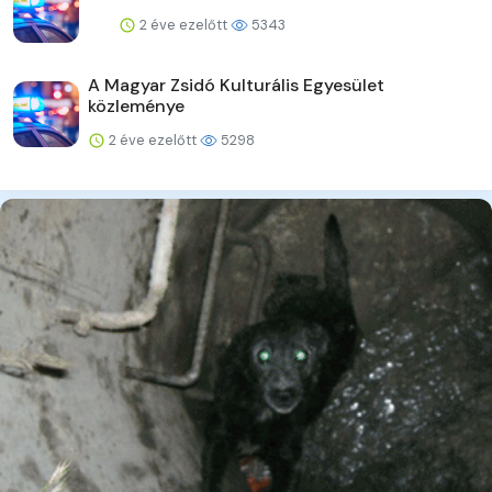
2 éve ezelőtt
5343
A Magyar Zsidó Kulturális Egyesület
közleménye
2 éve ezelőtt
5298