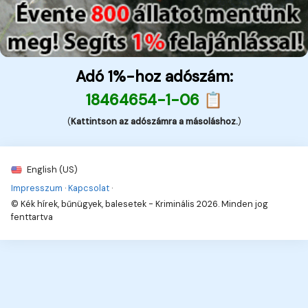
Adó 1%-hoz adószám:
18464654-1-06 📋
(
Kattintson az adószámra a másoláshoz.
)
English (US)
Impresszum
·
Kapcsolat
·
© Kék hírek, bűnügyek, balesetek - Kriminális 2026. Minden jog
fenttartva