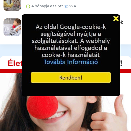
4 hónapja ezelőtt
224
Galéria / Bohócdoktorok, Adó 1% gyermekek
4 hónapja ezelőtt
251