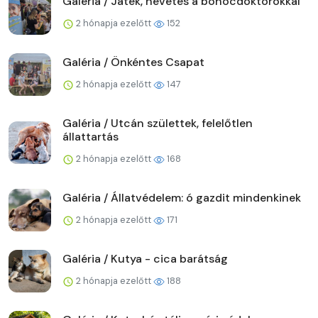
Galéria / Játék, nevetés a bohócdoktorokkal
2 hónapja ezelőtt
152
Galéria / Önkéntes Csapat
2 hónapja ezelőtt
147
Galéria / Utcán születtek, felelőtlen
állattartás
2 hónapja ezelőtt
168
Galéria / Állatvédelem: ó gazdit mindenkinek
2 hónapja ezelőtt
171
Galéria / Kutya - cica barátság
2 hónapja ezelőtt
188