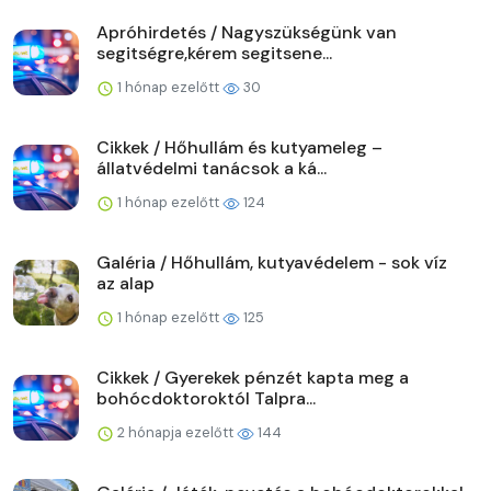
Apróhirdetés / Nagyszükségünk van
segitségre,kérem segitsene...
1 hónap ezelőtt
30
Cikkek / Hőhullám és kutyameleg –
állatvédelmi tanácsok a ká...
1 hónap ezelőtt
124
Galéria / Hőhullám, kutyavédelem - sok víz
az alap
1 hónap ezelőtt
125
Cikkek / Gyerekek pénzét kapta meg a
bohócdoktoroktól Talpra...
2 hónapja ezelőtt
144