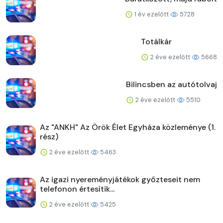
1 év ezelőtt
5728
Totálkár
2 éve ezelőtt
5668
Bilincsben az autótolvaj
2 éve ezelőtt
5510
Az "ANKH" Az Örök Élet Egyháza közleménye (1.
rész)
2 éve ezelőtt
5463
Az igazi nyereményjátékok győzteseit nem
telefonon értesítik...
2 éve ezelőtt
5425