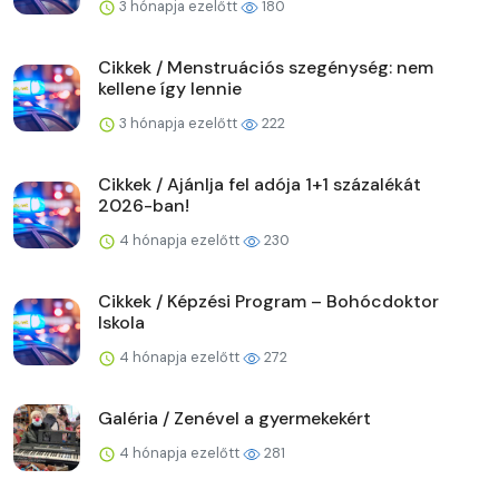
3 hónapja ezelőtt
180
Cikkek / Menstruációs szegénység: nem
kellene így lennie
3 hónapja ezelőtt
222
Cikkek / Ajánlja fel adója 1+1 százalékát
2026-ban!
4 hónapja ezelőtt
230
Cikkek / Képzési Program – Bohócdoktor
Iskola
4 hónapja ezelőtt
272
Galéria / Zenével a gyermekekért
4 hónapja ezelőtt
281