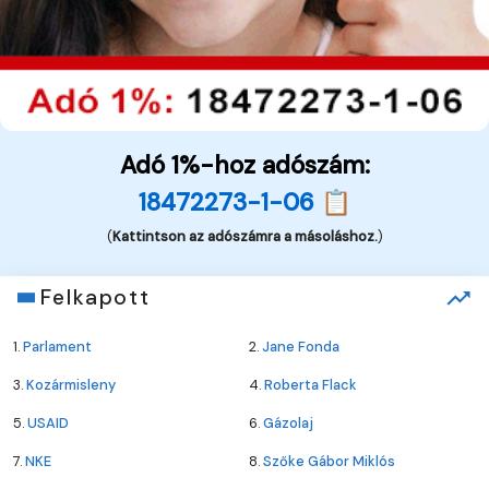
Adó 1%-hoz adószám:
18472273-1-06 📋
(
Kattintson az adószámra a másoláshoz.
)
Felkapott
1.
Parlament
2.
Jane Fonda
3.
Kozármisleny
4.
Roberta Flack
5.
USAID
6.
Gázolaj
7.
NKE
8.
Szőke Gábor Miklós