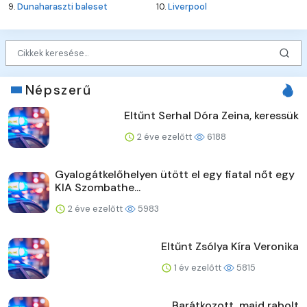
9.
Dunaharaszti baleset
10.
Liverpool
Népszerű
Eltűnt Serhal Dóra Zeina, keressük
2 éve ezelőtt
6188
Gyalogátkelőhelyen ütött el egy fiatal nőt egy
KIA Szombathe...
2 éve ezelőtt
5983
Eltűnt Zsólya Kíra Veronika
1 év ezelőtt
5815
Barátkozott, majd rabolt