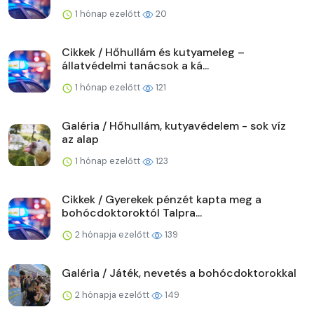
1 hónap ezelőtt
20
Cikkek / Hőhullám és kutyameleg –
állatvédelmi tanácsok a ká...
1 hónap ezelőtt
121
Galéria / Hőhullám, kutyavédelem - sok víz
az alap
1 hónap ezelőtt
123
Cikkek / Gyerekek pénzét kapta meg a
bohócdoktoroktól Talpra...
2 hónapja ezelőtt
139
Galéria / Játék, nevetés a bohócdoktorokkal
2 hónapja ezelőtt
149