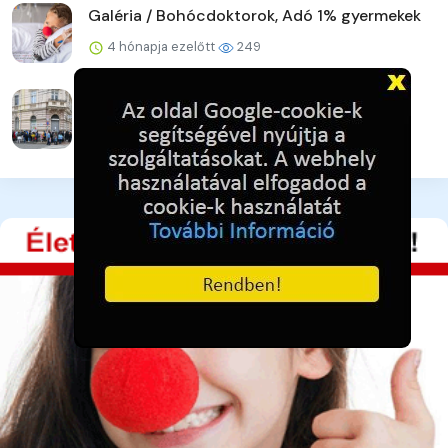
Galéria / Bohócdoktorok, Adó 1% gyermekek
4 hónapja ezelőtt
249
Galéria / Adományra várva - pillanatkép
4 hónapja ezelőtt
235