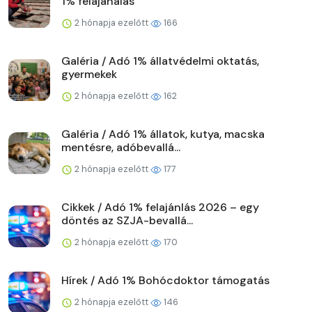
1% felajánálás
2 hónapja ezelőtt
166
Galéria / Adó 1% állatvédelmi oktatás,
gyermekek
2 hónapja ezelőtt
162
Galéria / Adó 1% állatok, kutya, macska
mentésre, adóbevallá...
2 hónapja ezelőtt
177
Cikkek / Adó 1% felajánlás 2026 – egy
döntés az SZJA-bevallá...
2 hónapja ezelőtt
170
Hírek / Adó 1% Bohócdoktor támogatás
2 hónapja ezelőtt
146