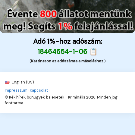
Adó 1%-hoz adószám:
18464654-1-06 📋
(
Kattintson az adószámra a másoláshoz.
)
English (US)
Impresszum
·
Kapcsolat
·
© Kék hírek, bűnügyek, balesetek - Kriminális 2026. Minden jog
fenttartva