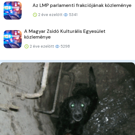
Az LMP parlamenti frakciójának közleménye
2 éve ezelőtt
5341
A Magyar Zsidó Kulturális Egyesület
közleménye
2 éve ezelőtt
5298