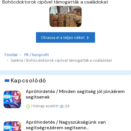
Bohócdoktorok cipővel támogatták a családokat
Olvassa el a teljes cikket
Főoldal
PR / Nonprofit
Galéria / Bohócdoktorok cipővel támogatták a családokat
Kapcsolódó
Apróhirdetés / Minden segitség jól jön,kérem
segitsenek
1 hónap ezelőtt
24
Apróhirdetés / Nagyszükségünk van
segitségre,kérem segitsene...