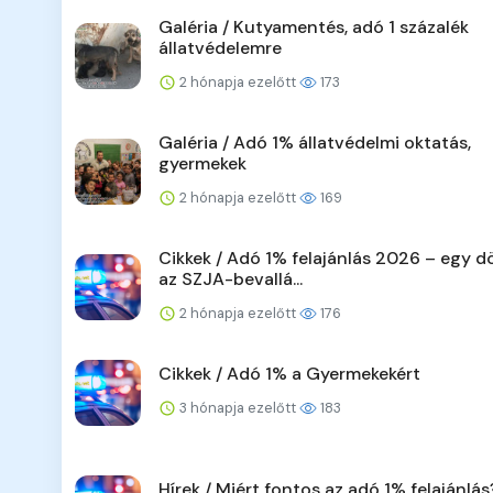
Galéria / Kutyamentés, adó 1 százalék
állatvédelemre
2 hónapja ezelőtt
173
Galéria / Adó 1% állatvédelmi oktatás,
gyermekek
2 hónapja ezelőtt
169
Cikkek / Adó 1% felajánlás 2026 – egy d
az SZJA-bevallá...
2 hónapja ezelőtt
176
Cikkek / Adó 1% a Gyermekekért
3 hónapja ezelőtt
183
Hírek / Miért fontos az adó 1% felajánlás