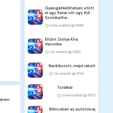
Gyalogátkelőhelyen ütött
el egy fiatal nőt egy KIA
Szombathe...
2 éve ezelőtt
5988
Eltűnt Zsólya Kíra
Veronika
1 év ezelőtt
5820
Barátkozott, majd rabolt
1 év ezelőtt
5736
Totálkár
2 éve ezelőtt
5672
kérem
Bilincsben az autótolvaj