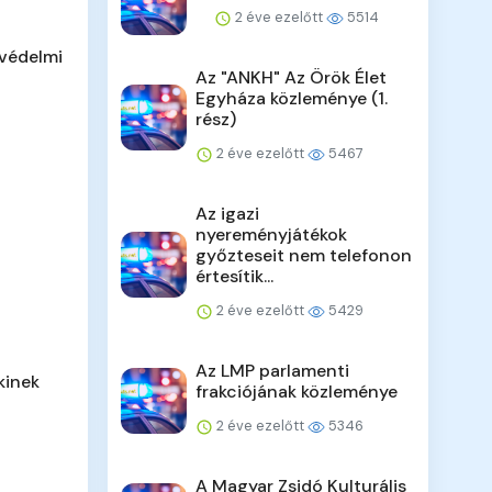
2 éve ezelőtt
5514
tvédelmi
Az "ANKH" Az Örök Élet
Egyháza közleménye (1.
rész)
2 éve ezelőtt
5467
Az igazi
nyereményjátékok
győzteseit nem telefonon
értesítik...
2 éve ezelőtt
5429
Az LMP parlamenti
kinek
frakciójának közleménye
2 éve ezelőtt
5346
A Magyar Zsidó Kulturális