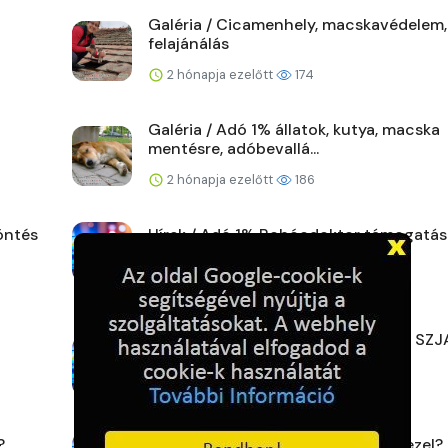
Galéria / Cicamenhely, macskavédelem,
felajánálás
2 hónapja ezelőtt
174
Galéria / Adó 1% állatok, kutya, macska
mentésre, adóbevallá...
2 hónapja ezelőtt
186
öntés
Hírek / Adó 1% Bohócdoktor támogatás
2 hónapja ezelőtt
153
Hírek / Hova érdemes felajánlani az SZJ
ot?
3 hónapja ezelőtt
181
?
Hírek / Mi történik, ha nem rendelkezel?