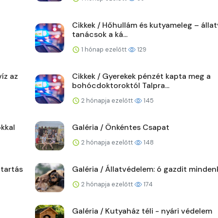
Cikkek / Hőhullám és kutyameleg – álla
tanácsok a ká...
1 hónap ezelőtt
129
íz az
Cikkek / Gyerekek pénzét kapta meg a
bohócdoktoroktól Talpra...
2 hónapja ezelőtt
145
kkal
Galéria / Önkéntes Csapat
2 hónapja ezelőtt
148
ttartás
Galéria / Állatvédelem: ó gazdit minden
2 hónapja ezelőtt
174
Galéria / Kutyaház téli - nyári védelem