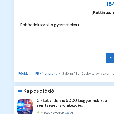
18
(
Kattintson
Bohócdoktorok a gyermekekért
Ol
Főoldal
PR / Nonprofit
Galéria / Bohócdoktorok a gyerm
Kapcsolódó
Cikkek / Idén is 5000 kisgyermek kap
segítséget iskolakezdés...
2 napja ezelőtt
21