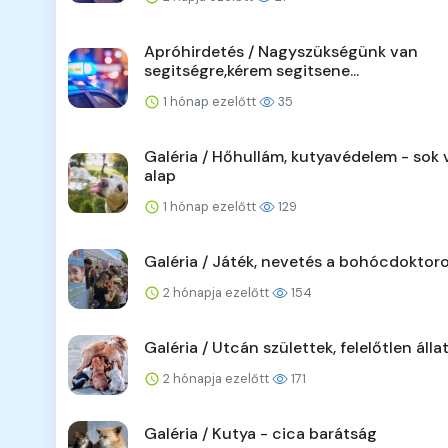
Apróhirdetés / Nagyszükségünk van
segitségre,kérem segitsene...
1 hónap ezelőtt
35
Galéria / Hőhullám, kutyavédelem - sok v
alap
1 hónap ezelőtt
129
Galéria / Játék, nevetés a bohócdoktoro
2 hónapja ezelőtt
154
Galéria / Utcán születtek, felelőtlen álla
2 hónapja ezelőtt
171
Galéria / Kutya - cica barátság