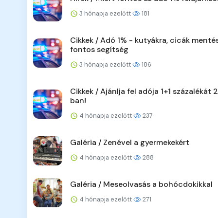
3 hónapja ezelőtt
181
Cikkek / Adó 1% - kutyákra, cicák menté
fontos segítség
3 hónapja ezelőtt
186
Cikkek / Ajánlja fel adója 1+1 százalékát
ban!
4 hónapja ezelőtt
237
Galéria / Zenével a gyermekekért
4 hónapja ezelőtt
288
Galéria / Meseolvasás a bohócdokikkal
4 hónapja ezelőtt
271