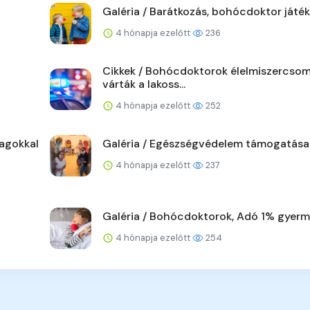
Galéria / Barátkozás, bohócdoktor játék
4 hónapja ezelőtt
236
Cikkek / Bohócdoktorok élelmiszercso
várták a lakoss...
4 hónapja ezelőtt
252
agokkal
Galéria / Egészségvédelem támogatása
4 hónapja ezelőtt
237
Galéria / Bohócdoktorok, Adó 1% gyer
4 hónapja ezelőtt
254