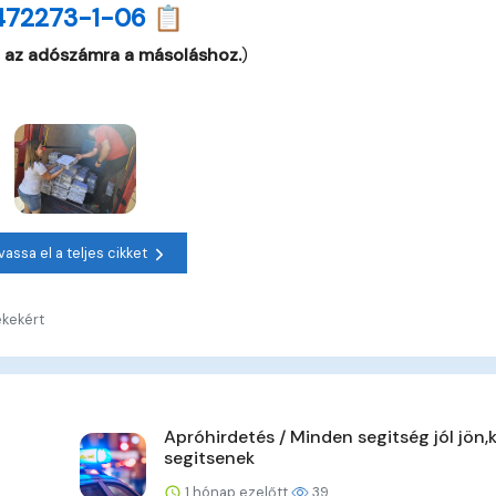
472273-1-06 📋
 az adószámra a másoláshoz.
)
vassa el a teljes cikket
ekekért
Apróhirdetés / Minden segitség jól jön,
segitsenek
1 hónap ezelőtt
39