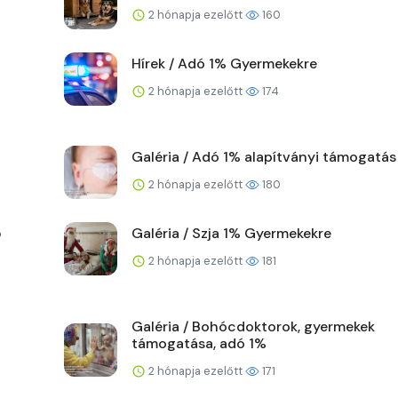
2 hónapja ezelőtt
160
Hírek / Adó 1% Gyermekekre
2 hónapja ezelőtt
174
Galéria / Adó 1% alapítványi támogatás
2 hónapja ezelőtt
180
ő
Galéria / Szja 1% Gyermekekre
2 hónapja ezelőtt
181
Galéria / Bohócdoktorok, gyermekek
támogatása, adó 1%
2 hónapja ezelőtt
171