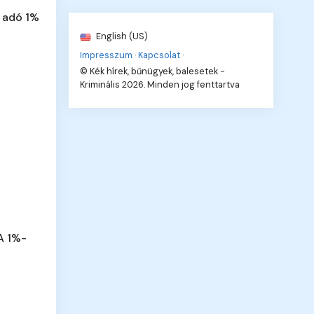
 adó 1%
English (US)
Impresszum
·
Kapcsolat
·
© Kék hírek, bűnügyek, balesetek -
Kriminális 2026. Minden jog fenttartva
A 1%-