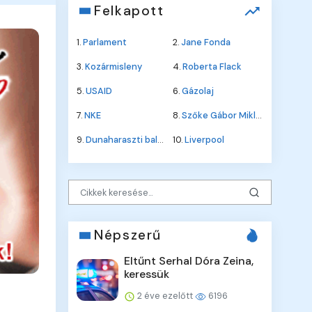
Felkapott
1.
Parlament
2.
Jane Fonda
3.
Kozármisleny
4.
Roberta Flack
5.
USAID
6.
Gázolaj
7.
NKE
8.
Szőke Gábor Miklós
9.
Dunaharaszti baleset
10.
Liverpool
Népszerű
Eltűnt Serhal Dóra Zeina,
keressük
2 éve ezelőtt
6196