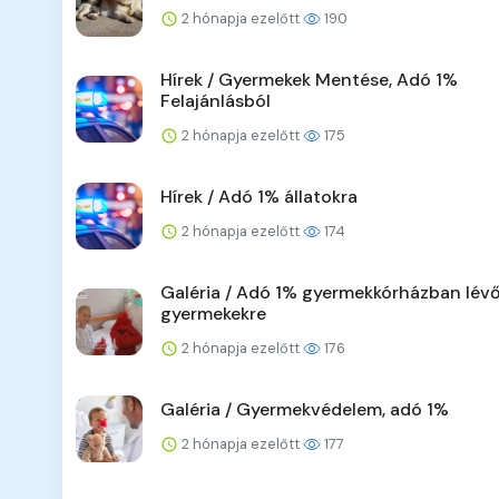
2 hónapja ezelőtt
190
Hírek / Gyermekek Mentése, Adó 1%
Felajánlásból
2 hónapja ezelőtt
175
Hírek / Adó 1% állatokra
2 hónapja ezelőtt
174
Galéria / Adó 1% gyermekkórházban lév
gyermekekre
2 hónapja ezelőtt
176
Galéria / Gyermekvédelem, adó 1%
2 hónapja ezelőtt
177