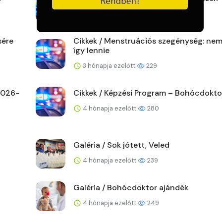
3 hónapja ezelőtt
172
sére
Cikkek / Menstruációs szegénység: nem
így lennie
3 hónapja ezelőtt
229
 2026-
Cikkek / Képzési Program – Bohócdoktor
4 hónapja ezelőtt
280
Galéria / Sok jótett, Veled
4 hónapja ezelőtt
239
Galéria / Bohócdoktor ajándék
4 hónapja ezelőtt
249