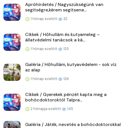
Apróhirdetés / Nagyszükségünk van
segitségre,kérem segitsene...
1 hónap ezelőtt
32
Cikkek / Hőhullám és kutyameleg –
állatvédelmi tanácsok a ká...
1 hónap ezelőtt
125
Galéria / Hőhullám, kutyavédelem - sok víz
az alap
1 hónap ezelőtt
126
Cikkek / Gyerekek pénzét kapta meg a
bohócdoktoroktól Talpra...
2 hónapja ezelőtt
145
Galéria / Játék, nevetés a bohócdoktorokkal