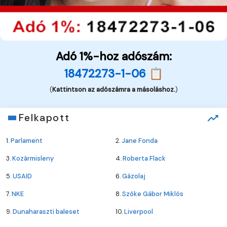
Adó 1%-hoz adószám:
18472273-1-06 📋
(
Kattintson az adószámra a másoláshoz.
)
Felkapott
1.
Parlament
2.
Jane Fonda
3.
Kozármisleny
4.
Roberta Flack
5.
USAID
6.
Gázolaj
7.
NKE
8.
Szőke Gábor Miklós
9.
Dunaharaszti baleset
10.
Liverpool