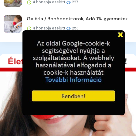
4 hónapja ezelőtt
227
Galéria / Bohócdoktorok, Adó 1% gyermekek
4 hónapja ezelőtt
253