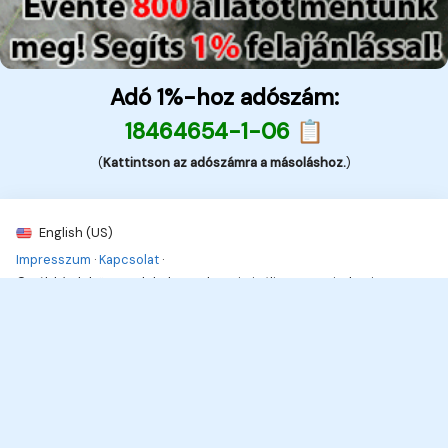
Adó 1%-hoz adószám:
18464654-1-06 📋
(
Kattintson az adószámra a másoláshoz.
)
English (US)
Impresszum
·
Kapcsolat
·
© Kék hírek, bűnügyek, balesetek - Kriminális 2026. Minden jog
fenttartva
6
Hírek, információk, naprakészen!
Hírek, érdekességek,
Neked!