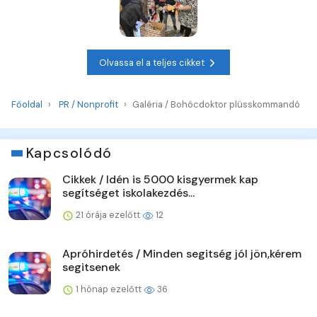
Olvassa el a teljes cikket
Főoldal
PR / Nonprofit
Galéria / Bohócdoktor plüsskommandó
Kapcsolódó
Cikkek / Idén is 5000 kisgyermek kap
segítséget iskolakezdés...
21 órája ezelőtt
12
Apróhirdetés / Minden segitség jól jön,kérem
segitsenek
1 hónap ezelőtt
36