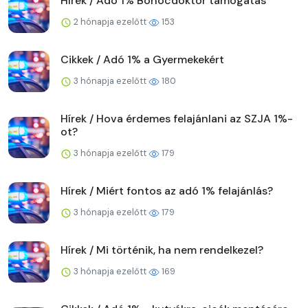
Hírek / Adó 1% Bohócdoktor támogatás
2 hónapja ezelőtt
153
Cikkek / Adó 1% a Gyermekekért
3 hónapja ezelőtt
180
Hírek / Hova érdemes felajánlani az SZJA 1%-
ot?
3 hónapja ezelőtt
179
Hírek / Miért fontos az adó 1% felajánlás?
3 hónapja ezelőtt
179
Hírek / Mi történik, ha nem rendelkezel?
3 hónapja ezelőtt
169