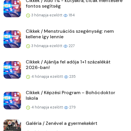
Cikkek / Adó 1% - kutyákra, cicák mentésére
fontos segítség
3 hónapja ezelőtt
184
Cikkek / Menstruációs szegénység: nem
kellene így lennie
3 hónapja ezelőtt
227
Cikkek / Ajánlja fel adója 1+1 százalékát
2026-ban!
4 hónapja ezelőtt
235
Cikkek / Képzési Program – Bohócdoktor
Iskola
4 hónapja ezelőtt
279
Galéria / Zenével a gyermekekért