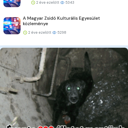
2 éve ezelőtt
5343
A Magyar Zsidó Kulturális Egyesület
közleménye
2 éve ezelőtt
5298