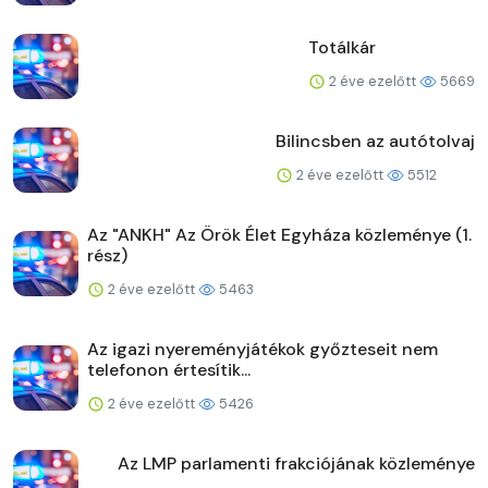
Totálkár
2 éve ezelőtt
5669
Bilincsben az autótolvaj
2 éve ezelőtt
5512
Az "ANKH" Az Örök Élet Egyháza közleménye (1.
rész)
2 éve ezelőtt
5463
Az igazi nyereményjátékok győzteseit nem
telefonon értesítik...
2 éve ezelőtt
5426
Az LMP parlamenti frakciójának közleménye