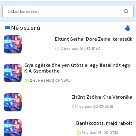
Népszerű
Eltűnt Serhal Dóra Zeina, keressük
2 éve ezelőtt
6192
Gyalogátkelőhelyen ütött el egy fiatal nőt egy
KIA Szombathe...
2 éve ezelőtt
5986
Eltűnt Zsólya Kíra Veronika
1 év ezelőtt
5818
Barátkozott, majd rabolt
1 év ezelőtt
5733