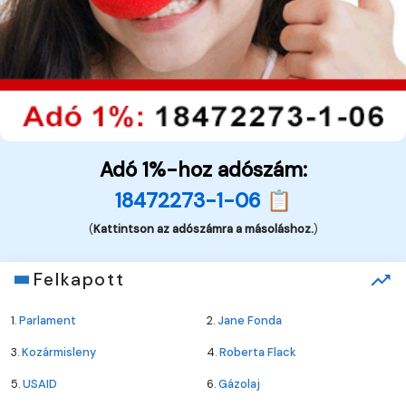
Adó 1%-hoz adószám:
18472273-1-06 📋
(
Kattintson az adószámra a másoláshoz.
)
Felkapott
1.
Parlament
2.
Jane Fonda
3.
Kozármisleny
4.
Roberta Flack
5.
USAID
6.
Gázolaj