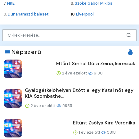
7.
NKE
8.
Szőke Gábor Miklós
9.
Dunaharaszti baleset
10.
Liverpool
Népszerű
Eltűnt Serhal Dóra Zeina, keressük
2 éve ezelőtt
6190
Gyalogátkelőhelyen ütött el egy fiatal nőt egy
KIA Szombathe...
2 éve ezelőtt
5985
Eltűnt Zsólya Kíra Veronika
1 év ezelőtt
5818