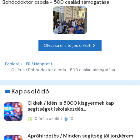
Bohócdoktor csoda - 500 család támogatása
Olvassa el a teljes cikket
Főoldal
PR / Nonprofit
Galéria / Bohócdoktor csoda - 500 család támogatása
Kapcsolódó
Cikkek / Idén is 5000 kisgyermek kap
segítséget iskolakezdés...
10 órája ezelőtt
10
Apróhirdetés / Minden segitség jól jön,kérem