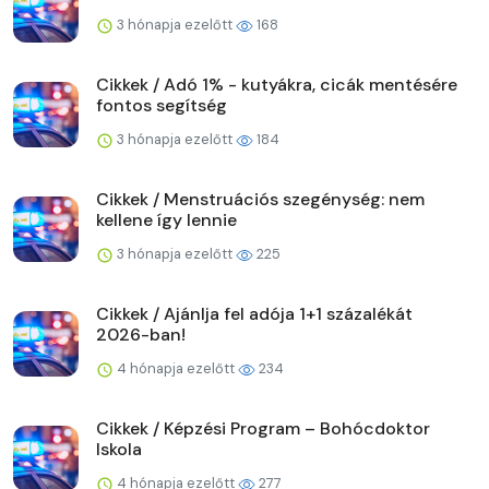
3 hónapja ezelőtt
168
Cikkek / Adó 1% - kutyákra, cicák mentésére
fontos segítség
3 hónapja ezelőtt
184
Cikkek / Menstruációs szegénység: nem
kellene így lennie
3 hónapja ezelőtt
225
Cikkek / Ajánlja fel adója 1+1 százalékát
2026-ban!
4 hónapja ezelőtt
234
Cikkek / Képzési Program – Bohócdoktor
Iskola
4 hónapja ezelőtt
277