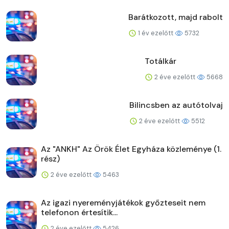
Barátkozott, majd rabolt
1 év ezelőtt
5732
Totálkár
2 éve ezelőtt
5668
Bilincsben az autótolvaj
2 éve ezelőtt
5512
Az "ANKH" Az Örök Élet Egyháza közleménye (1.
rész)
2 éve ezelőtt
5463
Az igazi nyereményjátékok győzteseit nem
telefonon értesítik...
2 éve ezelőtt
5426