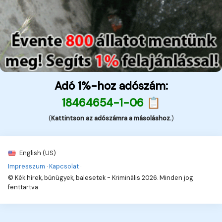
Adó 1%-hoz adószám:
18464654-1-06 📋
(
Kattintson az adószámra a másoláshoz.
)
English (US)
Impresszum
·
Kapcsolat
·
© Kék hírek, bűnügyek, balesetek - Kriminális 2026. Minden jog
fenttartva