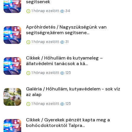
segitsenek
1 hónap ezelőtt
34
Apróhirdetés / Nagyszükségünk van
segitségre,kérem segitsene...
1 hónap ezelőtt
31
Cikkek / Hőhullám és kutyameleg –
állatvédelmi tanácsok a ká...
1 hónap ezelőtt
125
Galéria / Hőhullám, kutyavédelem - sok víz
az alap
1 hónap ezelőtt
125
Cikkek / Gyerekek pénzét kapta meg a
bohócdoktoroktól Talpra...