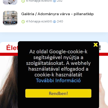
4 hónapja ezelőtt
252
Galéria / Adományra várva - pillanatkép
4 hónapja ezelőtt
240