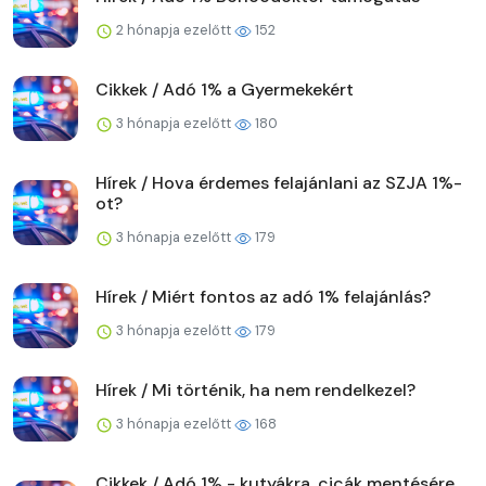
2 hónapja ezelőtt
152
Cikkek / Adó 1% a Gyermekekért
3 hónapja ezelőtt
180
Hírek / Hova érdemes felajánlani az SZJA 1%-
ot?
3 hónapja ezelőtt
179
Hírek / Miért fontos az adó 1% felajánlás?
3 hónapja ezelőtt
179
Hírek / Mi történik, ha nem rendelkezel?
3 hónapja ezelőtt
168
Cikkek / Adó 1% - kutyákra, cicák mentésére