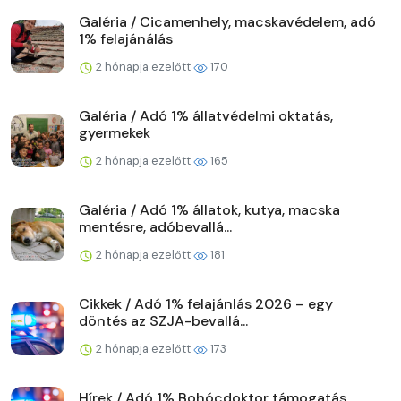
Galéria / Cicamenhely, macskavédelem, adó
1% felajánálás
2 hónapja ezelőtt
170
Galéria / Adó 1% állatvédelmi oktatás,
gyermekek
2 hónapja ezelőtt
165
Galéria / Adó 1% állatok, kutya, macska
mentésre, adóbevallá...
2 hónapja ezelőtt
181
Cikkek / Adó 1% felajánlás 2026 – egy
döntés az SZJA-bevallá...
2 hónapja ezelőtt
173
Hírek / Adó 1% Bohócdoktor támogatás