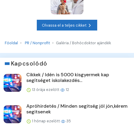
Olvassa el a teljes cikket
Főoldal
PR / Nonprofit
Galéria / Bohócdoktor ajándék
Kapcsolódó
Cikkek / Idén is 5000 kisgyermek kap
segítséget iskolakezdés...
13 órája ezelőtt
12
Apróhirdetés / Minden segitség jól jön,kérem
segitsenek
1 hónap ezelőtt
35