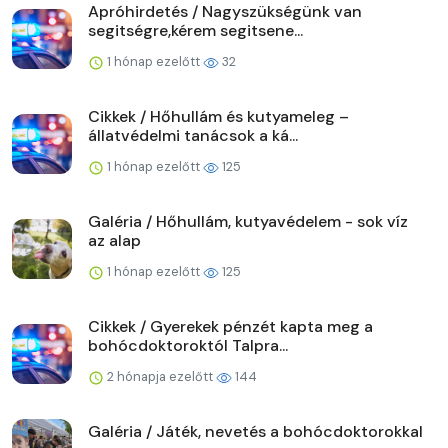
Apróhirdetés / Nagyszükségünk van
segitségre,kérem segitsene...
1 hónap ezelőtt
32
Cikkek / Hőhullám és kutyameleg –
állatvédelmi tanácsok a ká...
1 hónap ezelőtt
125
Galéria / Hőhullám, kutyavédelem - sok víz
az alap
1 hónap ezelőtt
125
Cikkek / Gyerekek pénzét kapta meg a
bohócdoktoroktól Talpra...
2 hónapja ezelőtt
144
Galéria / Játék, nevetés a bohócdoktorokkal