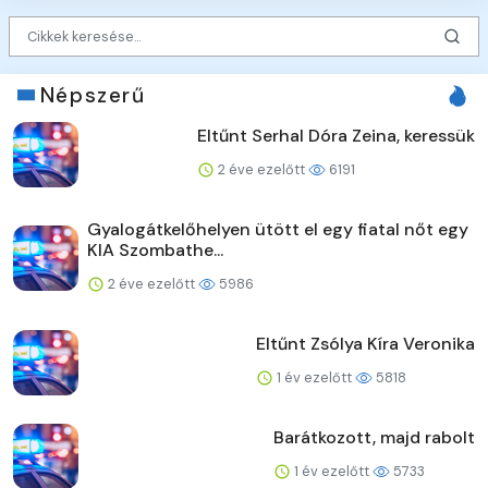
Népszerű
Eltűnt Serhal Dóra Zeina, keressük
2 éve ezelőtt
6191
Gyalogátkelőhelyen ütött el egy fiatal nőt egy
KIA Szombathe...
2 éve ezelőtt
5986
Eltűnt Zsólya Kíra Veronika
1 év ezelőtt
5818
Barátkozott, majd rabolt
1 év ezelőtt
5733