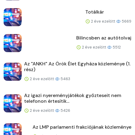
Totálkár
2 éve ezelőtt
5669
Bilincsben az autótolvaj
2 éve ezelőtt
5512
Az "ANKH" Az Örök Élet Egyháza közleménye (1.
rész)
2 éve ezelőtt
5463
Az igazi nyereményjátékok győzteseit nem
telefonon értesítik...
2 éve ezelőtt
5426
Az LMP parlamenti frakciójának közleménye