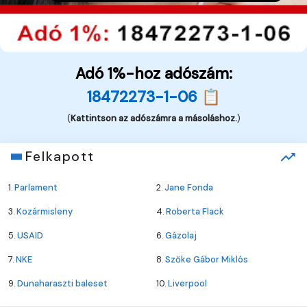
Adó 1%-hoz adószám:
18472273-1-06 📋
(
Kattintson az adószámra a másoláshoz.
)
Felkapott
1.
Parlament
2.
Jane Fonda
3.
Kozármisleny
4.
Roberta Flack
5.
USAID
6.
Gázolaj
7.
NKE
8.
Szőke Gábor Miklós
9.
Dunaharaszti baleset
10.
Liverpool