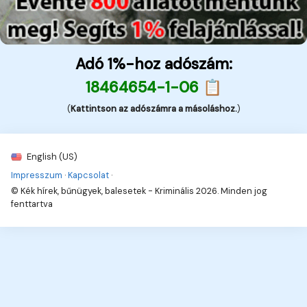
Adó 1%-hoz adószám:
18464654-1-06 📋
(
Kattintson az adószámra a másoláshoz.
)
English (US)
Impresszum
·
Kapcsolat
·
© Kék hírek, bűnügyek, balesetek - Kriminális 2026. Minden jog
fenttartva