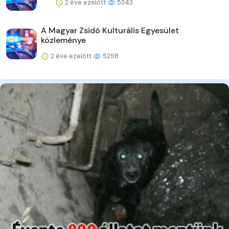
2 éve ezelőtt
5343
A Magyar Zsidó Kulturális Egyesület
közleménye
2 éve ezelőtt
5298